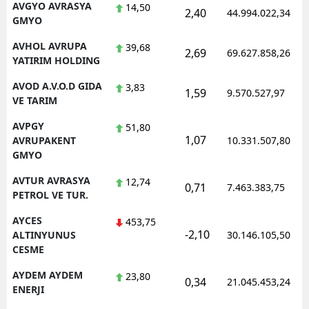
AVGYO AVRASYA
14,50
2,40
44.994.022,34
GMYO
AVHOL AVRUPA
39,68
2,69
69.627.858,26
YATIRIM HOLDING
AVOD A.V.O.D GIDA
3,83
1,59
9.570.527,97
VE TARIM
AVPGY
51,80
1,07
AVRUPAKENT
10.331.507,80
GMYO
AVTUR AVRASYA
12,74
0,71
7.463.383,75
PETROL VE TUR.
AYCES
453,75
-2,10
ALTINYUNUS
30.146.105,50
CESME
AYDEM AYDEM
23,80
0,34
21.045.453,24
ENERJI