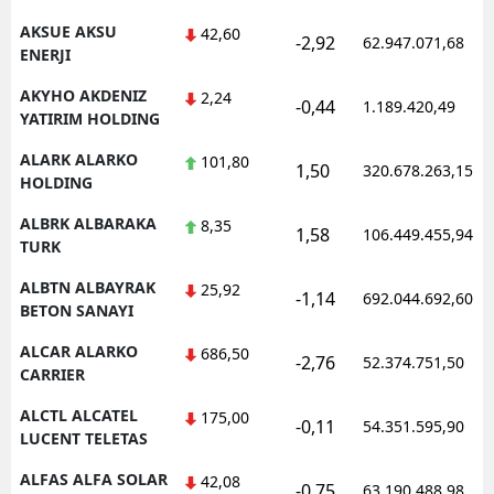
AKSUE AKSU
42,60
-2,92
62.947.071,68
ENERJI
AKYHO AKDENIZ
2,24
-0,44
1.189.420,49
YATIRIM HOLDING
ALARK ALARKO
101,80
1,50
320.678.263,15
HOLDING
ALBRK ALBARAKA
8,35
1,58
106.449.455,94
TURK
ALBTN ALBAYRAK
25,92
-1,14
692.044.692,60
BETON SANAYI
ALCAR ALARKO
686,50
-2,76
52.374.751,50
CARRIER
ALCTL ALCATEL
175,00
-0,11
54.351.595,90
LUCENT TELETAS
ALFAS ALFA SOLAR
42,08
-0,75
63.190.488,98