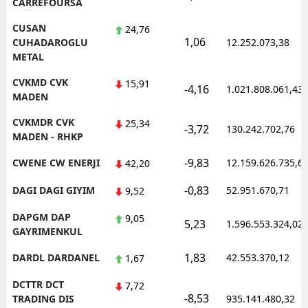
CARREFOURSA
CUSAN
24,76
1,06
CUHADAROGLU
12.252.073,38
METAL
CVKMD CVK
15,91
-4,16
1.021.808.061,43
MADEN
CVKMDR CVK
25,34
-3,72
130.242.702,76
MADEN - RHKP
-9,83
CWENE CW ENERJI
12.159.626.735,6
42,20
-0,83
DAGI DAGI GIYIM
52.951.670,71
9,52
DAPGM DAP
9,05
5,23
1.596.553.324,02
GAYRIMENKUL
1,83
DARDL DARDANEL
42.553.370,12
1,67
DCTTR DCT
7,72
-8,53
TRADING DIS
935.141.480,32