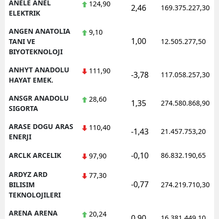
ANELE ANEL
124,90
2,46
169.375.227,30
ELEKTRIK
ANGEN ANATOLIA
9,10
1,00
TANI VE
12.505.277,50
BIYOTEKNOLOJI
ANHYT ANADOLU
111,90
-3,78
117.058.257,30
HAYAT EMEK.
ANSGR ANADOLU
28,60
1,35
274.580.868,90
SIGORTA
ARASE DOGU ARAS
110,40
-1,43
21.457.753,20
ENERJI
-0,10
ARCLK ARCELIK
86.832.190,65
97,90
ARDYZ ARD
77,30
-0,77
BILISIM
274.219.710,30
TEKNOLOJILERI
ARENA ARENA
20,24
0,90
16.381.449,10