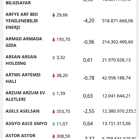
BILGISAYAR
ARFYE ARF BIO
29,66
-4,20
YENILENEBILIR
518.871.666,06
ENERJI
ARMGD ARMADA
195,70
-0,96
214.302.490,60
GIDA
ARSAN ARSAN
3,32
0,61
21.970.628,13
HOLDING
ARTMS ARTEMIS
38,20
-0,78
42.958.188,74
HALI
ARZUM ARZUM EV
1,59
0,63
12.041.644,21
ALETLERI
-2,55
ASELS ASELSAN
12.380.970.235,5
353,75
0,64
ASGYO ASCE GMYO
13.151.313,06
11,07
ASTOR ASTOR
308,50
-3,37
6.758.631.520,50