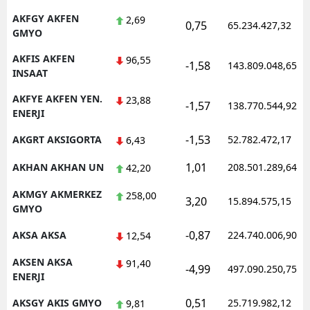
AKFGY AKFEN
2,69
0,75
65.234.427,32
GMYO
AKFIS AKFEN
96,55
-1,58
143.809.048,65
INSAAT
AKFYE AKFEN YEN.
23,88
-1,57
138.770.544,92
ENERJI
-1,53
AKGRT AKSIGORTA
52.782.472,17
6,43
1,01
AKHAN AKHAN UN
208.501.289,64
42,20
AKMGY AKMERKEZ
258,00
3,20
15.894.575,15
GMYO
-0,87
AKSA AKSA
224.740.006,90
12,54
AKSEN AKSA
91,40
-4,99
497.090.250,75
ENERJI
0,51
AKSGY AKIS GMYO
25.719.982,12
9,81