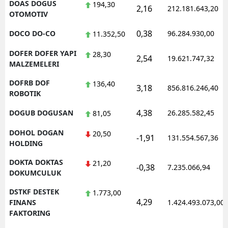
DOAS DOGUS
194,30
2,16
212.181.643,20
OTOMOTIV
0,38
DOCO DO-CO
96.284.930,00
11.352,50
DOFER DOFER YAPI
28,30
2,54
19.621.747,32
MALZEMELERI
DOFRB DOF
136,40
3,18
856.816.246,40
ROBOTIK
4,38
DOGUB DOGUSAN
26.285.582,45
81,05
DOHOL DOGAN
20,50
-1,91
131.554.567,36
HOLDING
DOKTA DOKTAS
21,20
-0,38
7.235.066,94
DOKUMCULUK
DSTKF DESTEK
1.773,00
4,29
FINANS
1.424.493.073,00
FAKTORING