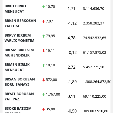
BRKO BIRKO
10,70
1,71
3.114.636,70
MENSUCAT
BRKSN BERKOSAN
7,97
-1,12
2.358.282,37
YALITIM
BRKVY BIRIKIM
79,95
4,78
74.542.532,65
VARLIK YONETIM
BRLSM BIRLESIM
16,11
-0,12
61.157.875,02
MUHENDISLIK
BRMEN BIRLIK
18,10
2,72
5.452.771,18
MENSUCAT
BRSAN BORUSAN
572,00
-1,89
1.308.264.872,50
BORU SANAYI
BRYAT BORUSAN
1.767,00
0,11
69.110.225,00
YAT. PAZ.
BSOKE BATICIM
35,88
-0,50
309.003.910,80