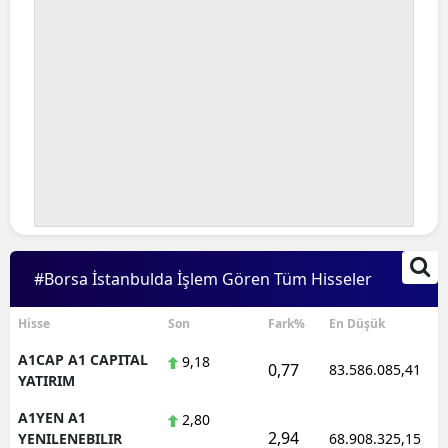
#Borsa İstanbulda İşlem Gören Tüm Hisseler
Hisse
Son
Fark%
En Düşük
A1CAP A1 CAPITAL
9,18
0,77
83.586.085,41
YATIRIM
A1YEN A1
2,80
2,94
YENILENEBILIR
68.908.325,15