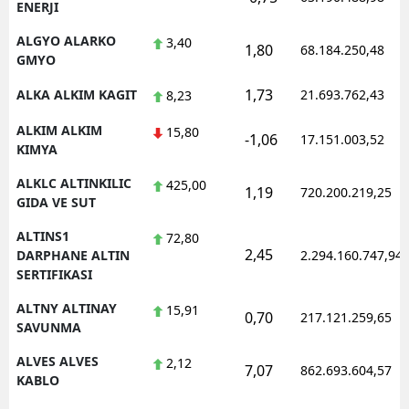
ENERJI
ALGYO ALARKO
3,40
1,80
68.184.250,48
GMYO
1,73
ALKA ALKIM KAGIT
21.693.762,43
8,23
ALKIM ALKIM
15,80
-1,06
17.151.003,52
KIMYA
ALKLC ALTINKILIC
425,00
1,19
720.200.219,25
GIDA VE SUT
ALTINS1
72,80
2,45
DARPHANE ALTIN
2.294.160.747,94
SERTIFIKASI
ALTNY ALTINAY
15,91
0,70
217.121.259,65
SAVUNMA
ALVES ALVES
2,12
7,07
862.693.604,57
KABLO