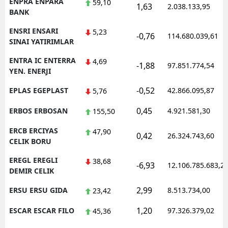
ENPRA ENPARA
59,10
1,63
2.038.133,95
BANK
ENSRI ENSARI
5,23
-0,76
114.680.039,61
SINAI YATIRIMLAR
ENTRA IC ENTERRA
4,69
-1,88
97.851.774,54
YEN. ENERJI
-0,52
EPLAS EGEPLAST
42.866.095,87
5,76
0,45
ERBOS ERBOSAN
4.921.581,30
155,50
ERCB ERCIYAS
47,90
0,42
26.324.743,60
CELIK BORU
EREGL EREGLI
38,68
-6,93
12.106.785.683,2
DEMIR CELIK
2,99
ERSU ERSU GIDA
8.513.734,00
23,42
1,20
ESCAR ESCAR FILO
97.326.379,02
45,36