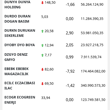
DUNYH DUNYA
148,50
-1,66
56.264.124,90
HOLDING
DURDO DURAN
5,03
0,00
11.284.390,35
DOGAN BASIM
DURKN DURUKAN
20,58
2,90
53.981.050,35
SEKERLEME
2,05
DYOBY DYO BOYA
23.927.218,75
12,94
DZGYO DENIZ
7,17
0,99
7.911.539,74
GMYO
EBEBK EBEBEK
82,60
-7,92
174.464.082,00
MAGAZACILIK
ECILC ECZACIBASI
69,50
-1,42
340.990.573,30
ILAC
ECOGR ECOGREEN
33,94
0,00
123.749.581,50
ENERJI