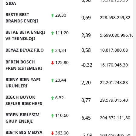
0,98
GIDA
BESTE BEST
29,30
0,69
228.598.259,82
BRANDS ENERJI
BETAE BETA ENERJI
111,20
2,39
5.699.080.996,10
VE TEKNOLOJI
0,58
BEYAZ BEYAZ FILO
10.817.880,08
24,34
BFREN BOSCH
125,80
-0,32
16.170.946,30
FREN SISTEMLERI
BIENY BIEN YAPI
20,44
2,20
22.201.248,88
URUNLERI
BIGCH BUYUK
6,52
0,77
29.579.015,40
SEFLER BIGCHEFS
BIGEN BIRLESIM
110,60
6,45
204.572.111,80
GRUP ENERJI
BIGTK BIG MEDYA
363,00
-2,09
103.456.405,50