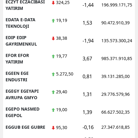
ECZYT ECZACIBASI
324,25
-1,44
196.999.171,75
YATIRIM
EDATA E-DATA
19,19
1,53
90.472.910,39
TEKNOLOJI
EDIP EDIP
38,38
-1,94
135.573.300,24
GAYRIMENKUL
EFOR EFOR
19,77
3,67
985.371.910,85
YATIRIM
EGEEN EGE
5.272,50
0,81
39.131.285,00
ENDUSTRI
EGEGY EGEYAPI
29,40
1,31
29.776.579,96
AVRUPA GMYO
EGEPO NASMED
19,00
1,39
66.627.502,35
EGEPOL
-0,16
EGGUB EGE GUBRE
27.347.618,85
95,30