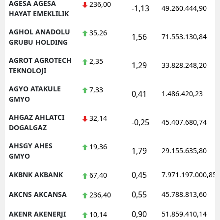
AGESA AGESA
236,00
-1,13
49.260.444,90
HAYAT EMEKLILIK
AGHOL ANADOLU
35,26
1,56
71.553.130,84
GRUBU HOLDING
AGROT AGROTECH
2,35
1,29
33.828.248,20
TEKNOLOJI
AGYO ATAKULE
7,33
0,41
1.486.420,23
GMYO
AHGAZ AHLATCI
32,14
-0,25
45.407.680,74
DOGALGAZ
AHSGY AHES
19,36
1,79
29.155.635,80
GMYO
0,45
AKBNK AKBANK
7.971.197.000,85
67,40
0,55
AKCNS AKCANSA
45.788.813,60
236,40
0,90
AKENR AKENERJI
51.859.410,14
10,14