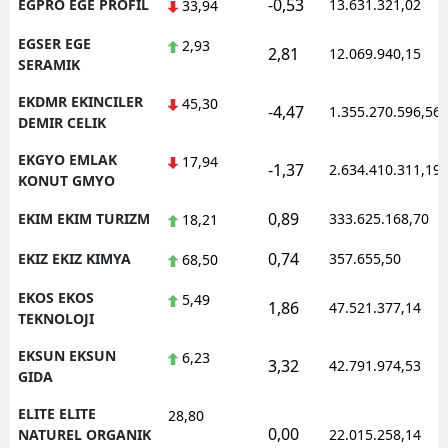
-0,53
EGPRO EGE PROFIL
13.631.321,02
33,94
EGSER EGE
2,93
2,81
12.069.940,15
SERAMIK
EKDMR EKINCILER
45,30
-4,47
1.355.270.596,56
DEMIR CELIK
EKGYO EMLAK
17,94
-1,37
2.634.410.311,19
KONUT GMYO
0,89
EKIM EKIM TURIZM
333.625.168,70
18,21
0,74
EKIZ EKIZ KIMYA
357.655,50
68,50
EKOS EKOS
5,49
1,86
47.521.377,14
TEKNOLOJI
EKSUN EKSUN
6,23
3,32
42.791.974,53
GIDA
ELITE ELITE
28,80
0,00
NATUREL ORGANIK
22.015.258,14