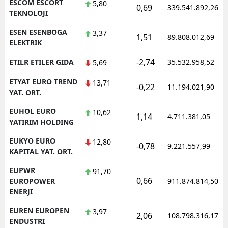
ESCOM ESCORT
5,80
0,69
339.541.892,26
TEKNOLOJI
ESEN ESENBOGA
3,37
1,51
89.808.012,69
ELEKTRIK
-2,74
ETILR ETILER GIDA
35.532.958,52
5,69
ETYAT EURO TREND
13,71
-0,22
11.194.021,90
YAT. ORT.
EUHOL EURO
10,62
1,14
4.711.381,05
YATIRIM HOLDING
EUKYO EURO
12,80
-0,78
9.221.557,99
KAPITAL YAT. ORT.
EUPWR
91,70
0,66
EUROPOWER
911.874.814,50
ENERJI
EUREN EUROPEN
3,97
2,06
108.798.316,17
ENDUSTRI