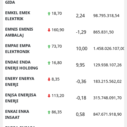
GIDA
EMKEL EMEK
18,70
2,24
98.795.318,54
ELEKTRIK
EMNIS EMINIS
160,90
-1,29
865.831,50
AMBALAJ
EMPAE EMPA
73,70
10,00
1.458.026.107,00
ELEKTRONIK
ENDAE ENDA
16,80
9,95
129.938.107,26
ENERJI HOLDING
ENERY ENERYA
8,35
-0,36
183.215.562,02
ENERJI
ENJSA ENERJISA
113,20
-0,18
315.748.091,70
ENERJI
ENKAI ENKA
86,35
0,58
847.671.918,90
INSAAT