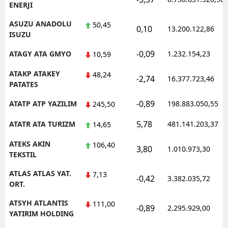
ENERJI
ASUZU ANADOLU
50,45
0,10
13.200.122,86
ISUZU
-0,09
ATAGY ATA GMYO
1.232.154,23
10,59
ATAKP ATAKEY
48,24
-2,74
16.377.723,46
PATATES
-0,89
ATATP ATP YAZILIM
198.883.050,55
245,50
5,78
ATATR ATA TURIZM
481.141.203,37
14,65
ATEKS AKIN
106,40
3,80
1.010.973,30
TEKSTIL
ATLAS ATLAS YAT.
7,13
-0,42
3.382.035,72
ORT.
ATSYH ATLANTIS
111,00
-0,89
2.295.929,00
YATIRIM HOLDING