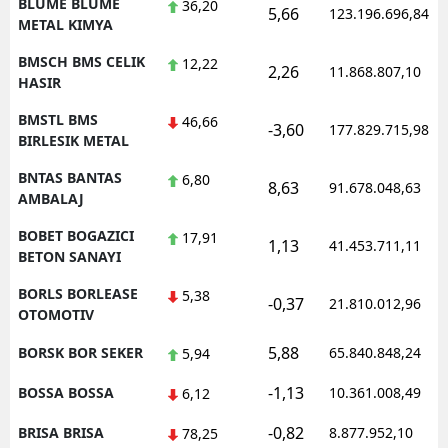
BLUME BLUME
36,20
5,66
123.196.696,84
METAL KIMYA
BMSCH BMS CELIK
12,22
2,26
11.868.807,10
HASIR
BMSTL BMS
46,66
-3,60
177.829.715,98
BIRLESIK METAL
BNTAS BANTAS
6,80
8,63
91.678.048,63
AMBALAJ
BOBET BOGAZICI
17,91
1,13
41.453.711,11
BETON SANAYI
BORLS BORLEASE
5,38
-0,37
21.810.012,96
OTOMOTIV
5,88
BORSK BOR SEKER
65.840.848,24
5,94
-1,13
BOSSA BOSSA
10.361.008,49
6,12
-0,82
BRISA BRISA
8.877.952,10
78,25