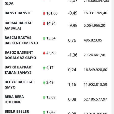
-2,07
713.863.347,85
GIDA
-0,49
BANVT BANVIT
16.931.765,40
161,00
BARMA BAREM
14,84
-9,95
5.064.966,20
AMBALAJ
BASCM BASTAS
13,34
0,76
486.823,05
BASKENT CIMENTO
BASGZ BASKENT
43,68
-1,36
7.124.661,96
DOGALGAZ GMYO
BAYRK BAYRAK
4,17
0,24
16.349.928,80
TABAN SANAYI
BEGYO BATI EGE
3,49
1,16
11.902.813,59
GMYO
BERA BERA
13,09
0,08
52.186.577,97
HOLDING
BESLR BESLER
12,42
19.918.755,95