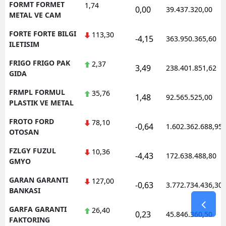
FORMT FORMET
1,74
0,00
39.437.320,00
METAL VE CAM
FORTE FORTE BILGI
113,30
-4,15
363.950.365,60
ILETISIM
FRIGO FRIGO PAK
2,37
3,49
238.401.851,62
GIDA
FRMPL FORMUL
35,76
1,48
92.565.525,00
PLASTIK VE METAL
FROTO FORD
78,10
-0,64
1.602.362.688,95
OTOSAN
FZLGY FUZUL
10,36
-4,43
172.638.488,80
GMYO
GARAN GARANTI
127,00
-0,63
3.772.734.436,30
BANKASI
GARFA GARANTI
26,40
0,23
45.846.360,50
FAKTORING