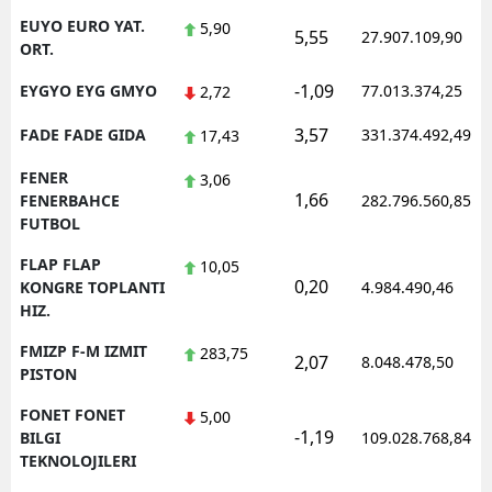
EUYO EURO YAT.
5,90
5,55
27.907.109,90
ORT.
-1,09
EYGYO EYG GMYO
77.013.374,25
2,72
3,57
FADE FADE GIDA
331.374.492,49
17,43
FENER
3,06
1,66
FENERBAHCE
282.796.560,85
FUTBOL
FLAP FLAP
10,05
0,20
KONGRE TOPLANTI
4.984.490,46
HIZ.
FMIZP F-M IZMIT
283,75
2,07
8.048.478,50
PISTON
FONET FONET
5,00
-1,19
BILGI
109.028.768,84
TEKNOLOJILERI