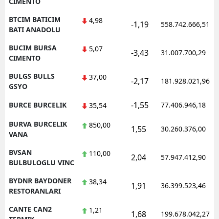
CIMENTO
BTCIM BATICIM
4,98
-1,19
558.742.666,51
BATI ANADOLU
BUCIM BURSA
5,07
-3,43
31.007.700,29
CIMENTO
BULGS BULLS
37,00
-2,17
181.928.021,96
GSYO
-1,55
BURCE BURCELIK
77.406.946,18
35,54
BURVA BURCELIK
850,00
1,55
30.260.376,00
VANA
BVSAN
110,00
2,04
57.947.412,90
BULBULOGLU VINC
BYDNR BAYDONER
38,34
1,91
36.399.523,46
RESTORANLARI
CANTE CAN2
1,21
1,68
199.678.042,27