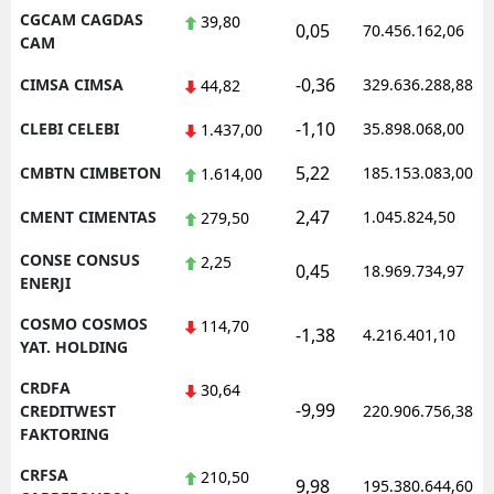
CGCAM CAGDAS
39,80
0,05
70.456.162,06
CAM
-0,36
CIMSA CIMSA
329.636.288,88
44,82
-1,10
CLEBI CELEBI
35.898.068,00
1.437,00
5,22
CMBTN CIMBETON
185.153.083,00
1.614,00
2,47
CMENT CIMENTAS
1.045.824,50
279,50
CONSE CONSUS
2,25
0,45
18.969.734,97
ENERJI
COSMO COSMOS
114,70
-1,38
4.216.401,10
YAT. HOLDING
CRDFA
30,64
-9,99
CREDITWEST
220.906.756,38
FAKTORING
CRFSA
210,50
9,98
195.380.644,60