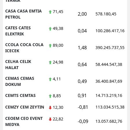
TERMIK
CASA CASA EMTIA
71,45
2,00
578.180,45
PETROL
CATES CATES
49,38
0,04
100.286.417,16
ELEKTRIK
CCOLA COCA COLA
89,00
1,48
390.245.737,55
ICECEK
CELHA CELIK
24,98
0,64
58.444.547,38
HALAT
CEMAS CEMAS
4,11
0,49
36.400.847,69
DOKUM
0,91
CEMTS CEMTAS
14.713.219,16
8,85
-0,81
CEMZY CEM ZEYTIN
113.034.515,38
12,30
CEOEM CEO EVENT
22,82
-0,09
13.057.682,76
MEDYA