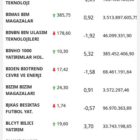
TEKNOLOJI
BIMAS BIM
385,75
0,92
3.513.897.605,75
MAGAZALAR
BINBN BIN ULASIM
178,60
-1,92
46.099.331,90
TEKNOLOJILERI
BINHO 1000
10,30
5,32
385.452.406,90
YATIRIMLAR HOL.
BIOEN BIOTREND
17,42
-1,58
68.461.191,64
CEVRE VE ENERJI
BIZIM BIZIM
24,30
0,91
3.572.297,46
MAGAZALARI
BJKAS BESIKTAS
1,74
-0,57
96.970.363,89
FUTBOL YAT.
BLCYT BILICI
19,60
3,70
33.743.198,65
YATIRIM