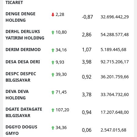
TICARET
DENGE DENGE
2,28
-0,87
32.696.442,29
HOLDING
DERHL DERLUKS
10,80
2,86
54.288.577,48
YATIRIM HOLDING
1,07
DERIM DERIMOD
5.189.445,68
34,16
3,98
DESA DESA DERI
92.715.206,17
9,93
DESPC DESPEC
39,30
0,92
36.201.759,66
BILGISAYAR
DEVA DEVA
71,45
3,78
33.764.732,60
HOLDING
DGATE DATAGATE
107,20
0,94
17.207.648,00
BILGISAYAR
DGGYO DOGUS
34,36
0,06
2.547.015,68
GMYO