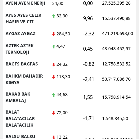
0,00
AYEN AYEN ENERJI
27.525.395,28
34,00
AYES AYES CELIK
32,90
9,96
15.537.490,88
HASIR VE CIT
-2,32
AYGAZ AYGAZ
471.219.693,00
284,50
AZTEK AZTEK
4,47
0,45
43.048.452,97
TEKNOLOJI
-0,82
BAGFS BAGFAS
12.758.532,52
24,32
BAHKM BAHADIR
113,30
-2,41
50.717.086,70
KIMYA
BAKAB BAK
44,68
1,55
15.758.914,54
AMBALAJ
BALAT
72,00
-1,71
BALATACILAR
1.548.845,50
BALATACILIK
BALSU BALSU
13,22