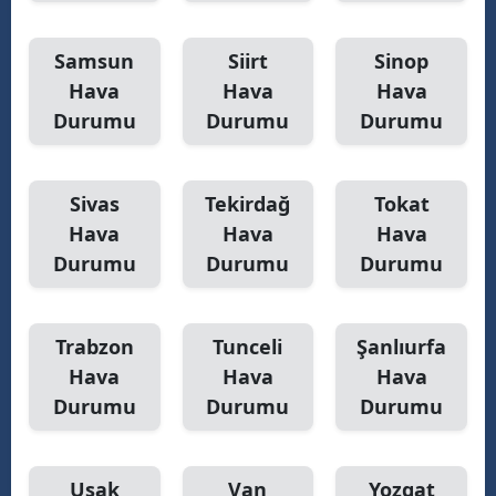
Samsun
Siirt
Sinop
Hava
Hava
Hava
Durumu
Durumu
Durumu
Sivas
Tekirdağ
Tokat
Hava
Hava
Hava
Durumu
Durumu
Durumu
Trabzon
Tunceli
Şanlıurfa
Hava
Hava
Hava
Durumu
Durumu
Durumu
Uşak
Van
Yozgat