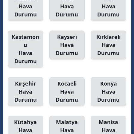
Hava
Hava
Hava
Durumu
Durumu
Durumu
Kastamon
Kayseri
Kırklareli
u
Hava
Hava
Hava
Durumu
Durumu
Durumu
Kırşehir
Kocaeli
Konya
Hava
Hava
Hava
Durumu
Durumu
Durumu
Kütahya
Malatya
Manisa
Hava
Hava
Hava