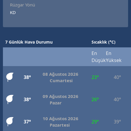
Rüzgar Yönü
KD
7 Günlük Hava Durumu
Sıcaklık (°C)
En
En
Düşük
Yüksek
08 Ağustos 2026
38°
23°
40°
Cumartesi
09 Ağustos 2026
38°
26°
40°
Pazar
10 Ağustos 2026
37°
29°
39°
Pazartesi