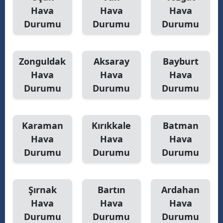
Hava
Hava
Hava
Durumu
Durumu
Durumu
Zonguldak
Aksaray
Bayburt
Hava
Hava
Hava
Durumu
Durumu
Durumu
Karaman
Kırıkkale
Batman
Hava
Hava
Hava
Durumu
Durumu
Durumu
Şırnak
Bartın
Ardahan
Hava
Hava
Hava
Durumu
Durumu
Durumu