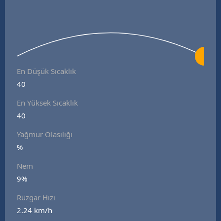
En Düşük Sıcaklık
40
En Yüksek Sıcaklık
40
Yağmur Olasılığı
%
Nem
9%
Rüzgar Hızı
2.24 km/h