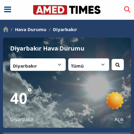
/
Hava Durumu
/
Diyarbakır
Diyarbakır Hava Durumu
İl:
İlçe:
°
40
Diyarbakır
Açık