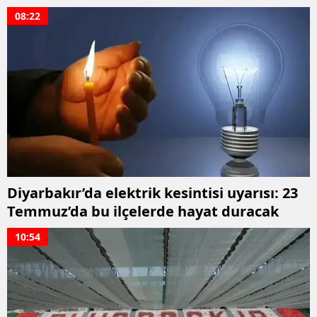
alındı
08:22
Diyarbakır’da elektrik kesintisi uyarısı: 23
Temmuz’da bu ilçelerde hayat duracak
10:54