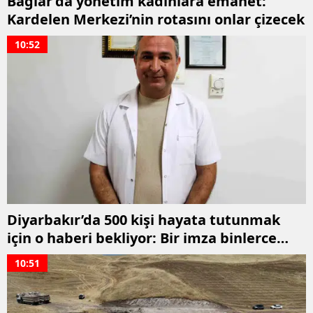
Bağlar’da yönetim kadınlara emanet:
Kardelen Merkezi’nin rotasını onlar çizecek
10:52
Diyarbakır’da 500 kişi hayata tutunmak
için o haberi bekliyor: Bir imza binlerce
umut olabilir
10:51