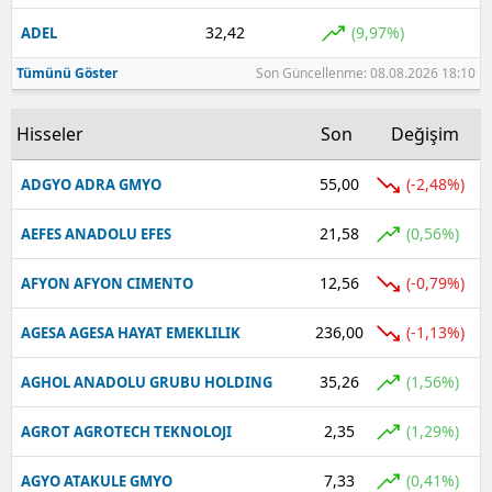
32,42
(9,97%)
ADEL
Tümünü Göster
Son Güncellenme: 08.08.2026 18:10
Hisseler
Son
Değişim
55,00
(-2,48%)
ADGYO ADRA GMYO
21,58
(0,56%)
AEFES ANADOLU EFES
12,56
(-0,79%)
AFYON AFYON CIMENTO
236,00
(-1,13%)
AGESA AGESA HAYAT EMEKLILIK
35,26
(1,56%)
AGHOL ANADOLU GRUBU HOLDING
2,35
(1,29%)
AGROT AGROTECH TEKNOLOJI
7,33
(0,41%)
AGYO ATAKULE GMYO