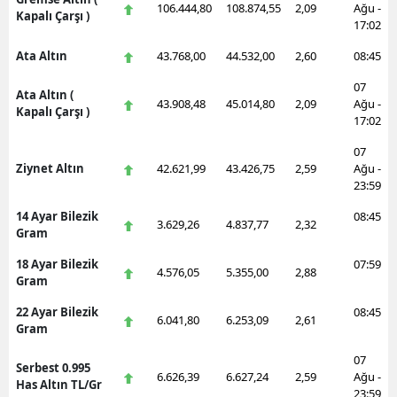
106.444,80
108.874,55
2,09
Ağu -
Kapalı Çarşı )
17:02
Ata Altın
43.768,00
44.532,00
2,60
08:45
07
Ata Altın (
43.908,48
45.014,80
2,09
Ağu -
Kapalı Çarşı )
17:02
07
Ziynet Altın
42.621,99
43.426,75
2,59
Ağu -
23:59
14 Ayar Bilezik
08:45
3.629,26
4.837,77
2,32
Gram
18 Ayar Bilezik
07:59
4.576,05
5.355,00
2,88
Gram
22 Ayar Bilezik
08:45
6.041,80
6.253,09
2,61
Gram
07
Serbest 0.995
6.626,39
6.627,24
2,59
Ağu -
Has Altın TL/Gr
23:59