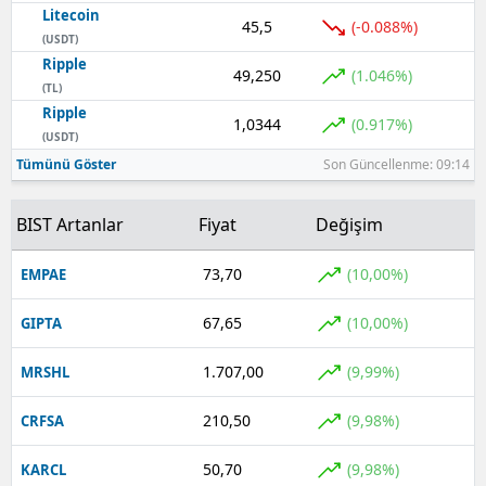
Litecoin
45,5
(-0.088%)
(USDT)
Ripple
49,250
(1.046%)
(TL)
Ripple
1,0344
(0.917%)
(USDT)
Tümünü Göster
Son Güncellenme: 09:14
BIST Artanlar
Fiyat
Değişim
73,70
(10,00%)
EMPAE
67,65
(10,00%)
GIPTA
1.707,00
(9,99%)
MRSHL
210,50
(9,98%)
CRFSA
50,70
(9,98%)
KARCL