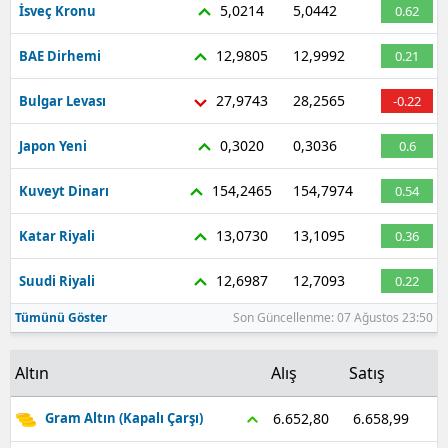
5,0214
5,0442
İsveç Kronu
0.62
12,9805
12,9992
BAE Dirhemi
0.21
27,9743
28,2565
Bulgar Levası
-0.22
0,3020
0,3036
Japon Yeni
0.6
154,2465
154,7974
Kuveyt Dinarı
0.54
13,0730
13,1095
Katar Riyali
0.36
12,6987
12,7093
Suudi Riyali
0.22
Tümünü Göster
Son Güncellenme: 07 Ağustos 23:50
Altın
Alış
Satış
6.658,99
6.652,80
Gram Altın (Kapalı Çarşı)