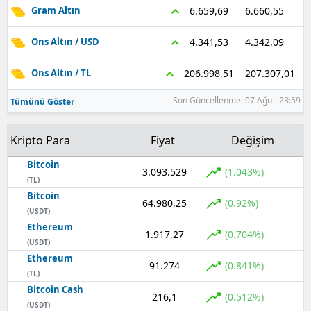
6.660,55
6.659,69
Gram Altın
4.342,09
4.341,53
Ons Altın / USD
207.307,01
206.998,51
Ons Altın / TL
Son Güncellenme: 07 Ağu - 23:59
Tümünü Göster
Kripto Para
Fiyat
Değişim
Bitcoin
3.093.529
(1.043%)
(TL)
Bitcoin
64.980,25
(0.92%)
(USDT)
Ethereum
1.917,27
(0.704%)
(USDT)
Ethereum
91.274
(0.841%)
(TL)
Bitcoin Cash
216,1
(0.512%)
(USDT)