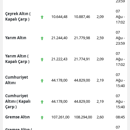
23:59
07
Çeyrek Altın (
10.644,48
10.887,46
2,09
Ağu -
Kapalı Çarşı )
17:02
07
Yarım Altın
21.244,40
21.779,98
2,59
Ağu -
23:59
07
Yarım Altın (
21.222,43
21.774,91
2,09
Ağu -
Kapalı Çarşı )
17:02
07
Cumhuriyet
44.178,00
44.829,00
2,19
Ağu -
Altını
15:40
Cumhuriyet
07
Altını ( Kapalı
44.178,00
44.829,00
2,19
Ağu -
Çarşı )
15:40
Gremse Altın
107.261,00
108.294,00
2,60
08:45
07
Gremse Altın (