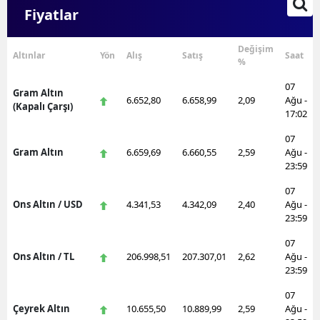
Fiyatlar
Değişim
Altınlar
Yön
Alış
Satış
Saat
%
07
Gram Altın
6.652,80
6.658,99
2,09
Ağu -
(Kapalı Çarşı)
17:02
07
Gram Altın
6.659,69
6.660,55
2,59
Ağu -
23:59
07
Ons Altın / USD
4.341,53
4.342,09
2,40
Ağu -
23:59
07
Ons Altın / TL
206.998,51
207.307,01
2,62
Ağu -
23:59
07
Çeyrek Altın
10.655,50
10.889,99
2,59
Ağu -