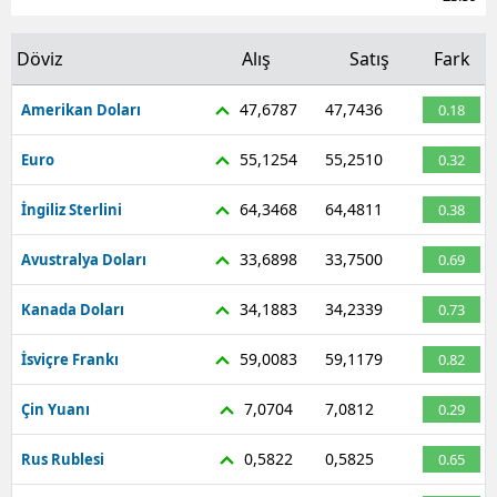
Döviz
Alış
Satış
Fark
47,6787
47,7436
Amerikan Doları
0.18
55,1254
55,2510
Euro
0.32
64,3468
64,4811
İngiliz Sterlini
0.38
33,6898
33,7500
Avustralya Doları
0.69
34,1883
34,2339
Kanada Doları
0.73
59,0083
59,1179
İsviçre Frankı
0.82
7,0704
7,0812
Çin Yuanı
0.29
0,5822
0,5825
Rus Rublesi
0.65