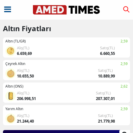
Altın Fiyatları
Altın (TL/GR)
2,59
Alış(TL)
Satış(TL)
6.659,69
6.660,55
Çeyrek Altın
2,59
Alış(TL)
Satış(TL)
10.655,50
10.889,99
Altın (ONS)
2,62
Alış(TL)
Satış(TL)
206.998,51
207.307,01
Yarım Altın
2,59
Alış(TL)
Satış(TL)
21.244,40
21.779,98