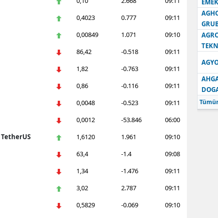
0,10
2.668
09:11
EMEK
AGH
0,4023
0.777
09:11
GRU
0,00849
1.071
09:10
AGRO
TEKN
86,42
-0.518
09:11
AGYO
1,82
-0.763
09:11
AHGA
0,86
-0.116
09:11
DOG
Tümün
0,0048
-0.523
09:11
0,0012
-53.846
06:00
n TetherUS
1,6120
1.961
09:10
63,4
-1.4
09:08
1,34
-1.476
09:11
3,02
2.787
09:11
0,5829
-0.069
09:10