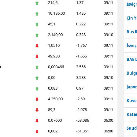
214,6
1.37
09:11
İsviç
10.186,00
1.485
09:11
Çin 
45,1
0.222
09:11
Rus R
2.140,00
0.328
09:10
1,0510
-1.767
09:11
İsve
49,930
-1.655
09:11
BAE 
ı
0,000466
3.556
09:11
Bulga
0,00
3.583
09:10
Japon
0,083
0.97
09:11
4.250,00
-2.59
09:11
Kuve
89,3
-2.978
09:11
Katar
0,07600
-53.086
06:00
Suudi
0,002
-51.351
06:00