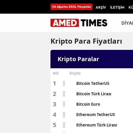
06 Ağustos 2026, Perşembe
ARŞİV
İLETİŞİM
K
DİYA
Kripto Para Fiyatları
Kripto Paralar
NO
Kripto
1
Bitcoin TetherUS
2
Bitcoin Türk Lirası
3
Bitcoin Euro
4
Ethereum TetherUS
5
Ethereum Türk Lirası