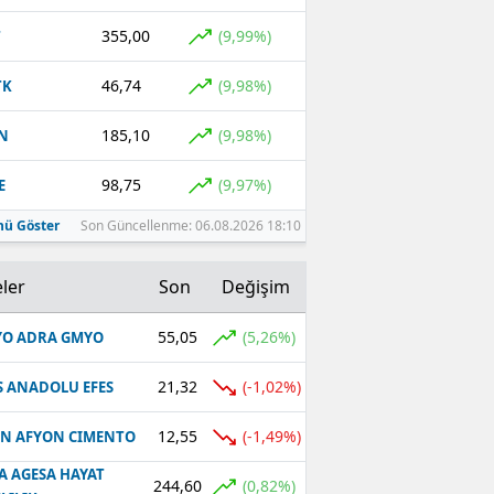
355,00
(9,99%)
T
46,74
(9,98%)
TK
185,10
(9,98%)
N
98,75
(9,97%)
E
ü Göster
Son Güncellenme: 06.08.2026 18:10
ler
Son
Değişim
55,05
(5,26%)
O ADRA GMYO
21,32
(-1,02%)
S ANADOLU EFES
12,55
(-1,49%)
N AFYON CIMENTO
A AGESA HAYAT
244,60
(0,82%)