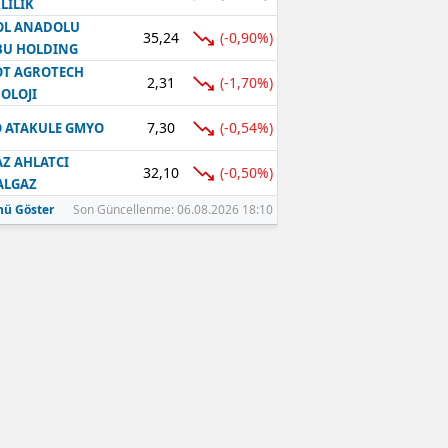
LILIK
OL ANADOLU
35,24
(-0,90%)
BU HOLDING
T AGROTECH
2,31
(-1,70%)
OLOJI
7,30
(-0,54%)
 ATAKULE GMYO
Z AHLATCI
32,10
(-0,50%)
ALGAZ
ü Göster
Son Güncellenme: 06.08.2026 18:10