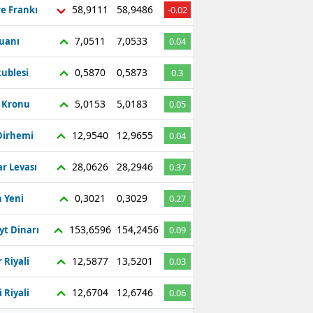
58,9111
58,9486
re Frankı
-0.02
7,0511
7,0533
Yuanı
0.04
0,5870
0,5873
ublesi
0.3
5,0153
5,0183
ç Kronu
0.05
12,9540
12,9655
Dirhemi
0.04
28,0626
28,2946
r Levası
0.37
0,3021
0,3029
 Yeni
0.27
153,6596
154,2456
yt Dinarı
0.09
12,5877
13,5201
 Riyali
0.03
12,6704
12,6746
 Riyali
0.06