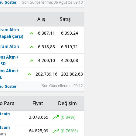
ü Göster
Son Güncellenme: 06 Ağustos 09:10
Alış
Satış
ram Altın
6.393,24
6.387,11
Kapalı Çarşı)
6.519,71
6.518,83
ram Altın
ns Altın /
4.260,68
4.260,10
USD
ns Altın /
202.802,63
202.739,16
L
Son Güncellenme: 09:12
ü Göster
to Para
Fiyat
Değişim
tcoin
3.078.655
(0.84%)
)
tcoin
64.825,09
(0.766%)
SDT)