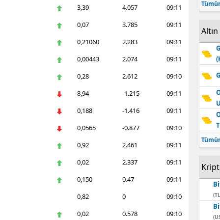
Tümün
3,39
4.057
09:11
0,07
3.785
09:11
Altın
0,21060
2.283
09:11
G
0,00443
2.074
09:11
(
G
0,28
2.612
09:10
O
8,94
-1.215
09:11
0,188
-1.416
09:11
O
T
0,0565
-0.877
09:10
Tümün
0,92
2.461
09:11
0,02
2.337
09:11
Krip
0,150
0.47
09:11
Bi
(TL
0,82
0
09:10
Bi
0,02
0.578
09:10
(U