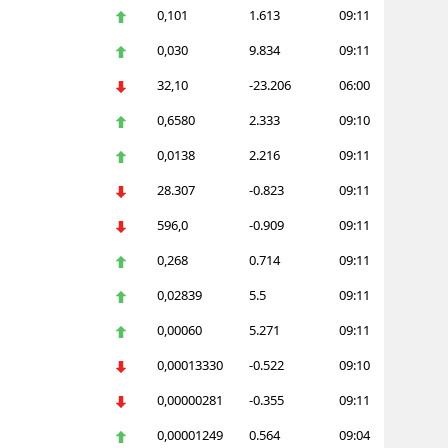
0,101
1.613
09:11
0,030
9.834
09:11
32,10
-23.206
06:00
0,6580
2.333
09:10
0,0138
2.216
09:11
28.307
-0.823
09:11
596,0
-0.909
09:11
0,268
0.714
09:11
0,02839
5.5
09:11
0,00060
5.271
09:11
0,00013330
-0.522
09:10
0,00000281
-0.355
09:11
0,00001249
0.564
09:04