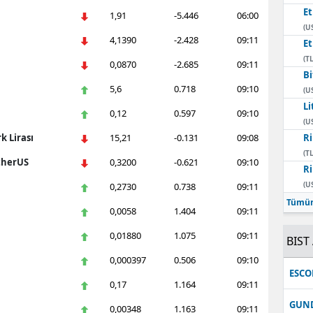
E
1,91
-5.446
06:00
(U
4,1390
-2.428
09:11
E
(TL
0,0870
-2.685
09:11
Bi
5,6
0.718
09:10
(U
Li
0,12
0.597
09:10
(U
k Lirası
15,21
-0.131
09:08
Ri
(TL
therUS
0,3200
-0.621
09:10
Ri
(U
0,2730
0.738
09:11
Tümün
0,0058
1.404
09:11
0,01880
1.075
09:11
BIST 
0,000397
0.506
09:10
ESC
0,17
1.164
09:11
GUN
0,00348
1.163
09:11