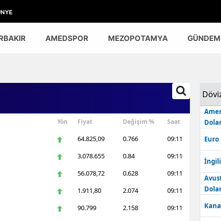
ÜNYE
RBAKIR
AMEDSPOR
MEZOPOTAMYA
GÜNDEM
Dövi
Amer
Yön
Fiyat
Değişim %
Saat
Dolar
64.825,09
0.766
09:11
Euro
3.078.655
0.84
09:11
İngili
56.078,72
0.628
09:11
Avus
Dolar
1.911,80
2.074
09:11
Kana
90.799
2.158
09:11