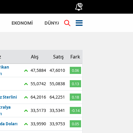
12
EKONOMİ
DÜNYA
TÜRKİYE
z
Alış
Satış
Fark
ikan
47,5884
47,6010
0.06
ı
55,0742
55,0838
0.13
64,2016
64,2251
z Sterlini
0.18
tralya
33,5173
33,5341
-0.14
ı
33,9590
33,9753
da Doları
0.05