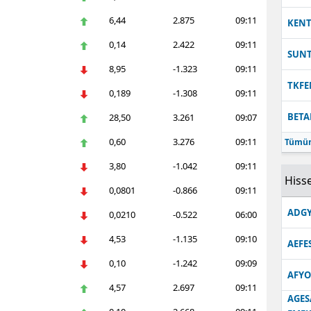
6,44
2.875
09:11
KEN
0,14
2.422
09:11
SUN
8,95
-1.323
09:11
TKFE
0,189
-1.308
09:11
BETA
28,50
3.261
09:07
0,60
3.276
09:11
Tümün
3,80
-1.042
09:11
Hisse
0,0801
-0.866
09:11
ADGY
0,0210
-0.522
06:00
4,53
-1.135
09:10
AEFE
0,10
-1.242
09:09
AFYO
4,57
2.697
09:11
AGES