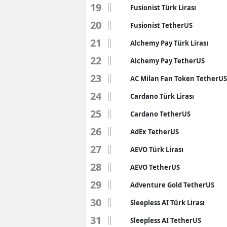
19
Fusionist Türk Lirası
20
Fusionist TetherUS
21
Alchemy Pay Türk Lirası
22
Alchemy Pay TetherUS
23
AC Milan Fan Token TetherUS
24
Cardano Türk Lirası
25
Cardano TetherUS
26
AdEx TetherUS
27
AEVO Türk Lirası
28
AEVO TetherUS
29
Adventure Gold TetherUS
30
Sleepless AI Türk Lirası
31
Sleepless AI TetherUS