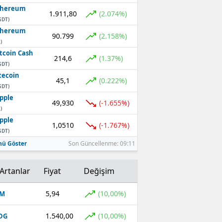
thereum
1.911,80
(2.074%)
SDT)
thereum
90.799
(2.158%)
)
tcoin Cash
214,6
(1.37%)
SDT)
tecoin
45,1
(0.222%)
SDT)
pple
49,930
(-1.655%)
)
pple
1,0510
(-1.767%)
SDT)
ü Göster
Son Güncellenme: 09:11
Artanlar
Fiyat
Değişim
5,94
(10,00%)
OM
1.540,00
(10,00%)
DG