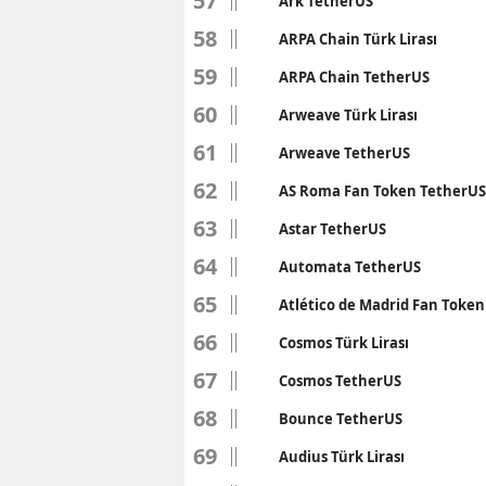
57
Ark TetherUS
58
ARPA Chain Türk Lirası
59
ARPA Chain TetherUS
60
Arweave Türk Lirası
61
Arweave TetherUS
62
AS Roma Fan Token TetherUS
63
Astar TetherUS
64
Automata TetherUS
65
Atlético de Madrid Fan Toke
66
Cosmos Türk Lirası
67
Cosmos TetherUS
68
Bounce TetherUS
69
Audius Türk Lirası