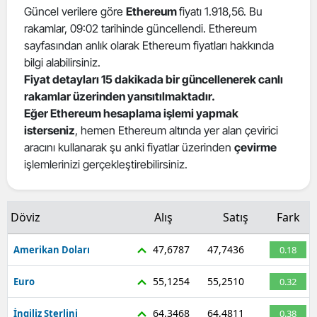
Güncel verilere göre
Ethereum
fiyatı 1.918,56. Bu
rakamlar, 09:02 tarihinde güncellendi. Ethereum
sayfasından anlık olarak Ethereum fiyatları hakkında
bilgi alabilirsiniz.
Fiyat detayları 15 dakikada bir güncellenerek canlı
rakamlar üzerinden yansıtılmaktadır.
Eğer Ethereum hesaplama işlemi yapmak
isterseniz
, hemen Ethereum altında yer alan çevirici
aracını kullanarak şu anki fiyatlar üzerinden
çevirme
işlemlerinizi gerçekleştirebilirsiniz.
Döviz
Alış
Satış
Fark
47,6787
47,7436
Amerikan Doları
0.18
55,1254
55,2510
Euro
0.32
64,3468
64,4811
İngiliz Sterlini
0.38