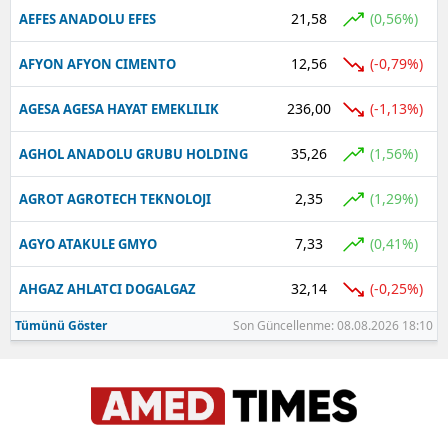
21,58
(0,56%)
AEFES ANADOLU EFES
12,56
(-0,79%)
AFYON AFYON CIMENTO
236,00
(-1,13%)
AGESA AGESA HAYAT EMEKLILIK
35,26
(1,56%)
AGHOL ANADOLU GRUBU HOLDING
2,35
(1,29%)
AGROT AGROTECH TEKNOLOJI
7,33
(0,41%)
AGYO ATAKULE GMYO
32,14
(-0,25%)
AHGAZ AHLATCI DOGALGAZ
Tümünü Göster
Son Güncellenme: 08.08.2026 18:10