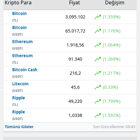
Kripto Para
Fiyat
Değişim
Bitcoin
3.095.102
(1.359%)
(TL)
Bitcoin
65.017,72
(1.176%)
(USDT)
Ethereum
1.918,56
(1.064%)
(USDT)
Ethereum
91.340
(1.269%)
(TL)
Bitcoin Cash
216,2
(1.217%)
(USDT)
Litecoin
45,6
(0.33%)
(USDT)
Ripple
49,220
(1.799%)
(TL)
Ripple
1,0338
(1.592%)
(USDT)
Tümünü Göster
Son Güncellenme: 08:43