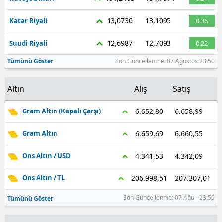
13,0730
13,1095
Katar Riyali
0.36
12,6987
12,7093
Suudi Riyali
0.22
Tümünü Göster
Son Güncellenme: 07 Ağustos 23:50
Altın
Alış
Satış
6.658,99
6.652,80
Gram Altın (Kapalı Çarşı)
6.660,55
6.659,69
Gram Altın
4.342,09
4.341,53
Ons Altın / USD
207.307,01
206.998,51
Ons Altın / TL
Son Güncellenme: 07 Ağu - 23:59
Tümünü Göster