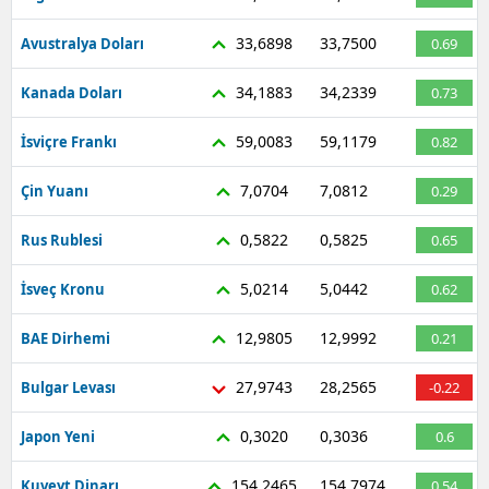
33,6898
33,7500
Avustralya Doları
0.69
34,1883
34,2339
Kanada Doları
0.73
59,0083
59,1179
İsviçre Frankı
0.82
7,0704
7,0812
Çin Yuanı
0.29
0,5822
0,5825
Rus Rublesi
0.65
5,0214
5,0442
İsveç Kronu
0.62
12,9805
12,9992
BAE Dirhemi
0.21
27,9743
28,2565
Bulgar Levası
-0.22
0,3020
0,3036
Japon Yeni
0.6
154,2465
154,7974
Kuveyt Dinarı
0.54