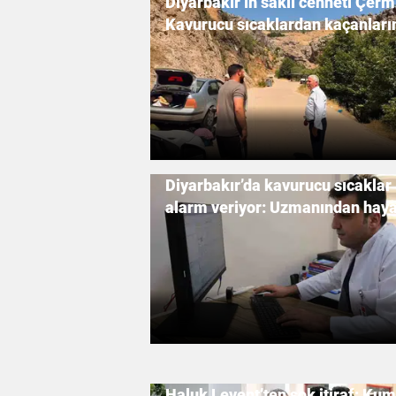
Diyarbakır’ın saklı cenneti Çerm
Kavurucu sıcaklardan kaçanları
adresi oldu
Diyarbakır’da kavurucu sıcaklar
alarm veriyor: Uzmanından haya
uyarı
Haluk Levent’ten şok itiraf: Ku