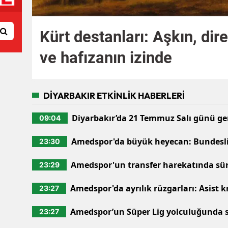
Kürt destanları: Aşkın, dir
ve hafızanın izinde
DİYARBAKIR ETKİNLİK HABERLERİ
Diyarbakır’da 21 Temmuz Salı günü gen
09:04
enerji mesaisi: 16 ilçede elektrikler ke
Amedspor'da büyük heyecan: Bundeslig
23:30
golcüsü için düğmeye basıldı
Amedspor'un transfer harekatında sür
23:29
Galatasaraylı yıldız için geri sayım baş
Amedspor'da ayrılık rüzgarları: Asist k
23:27
yolcusu
Amedspor’un Süper Lig yolculuğunda 
23:27
belirsizliği: TFF neden sessiz kalmayı te