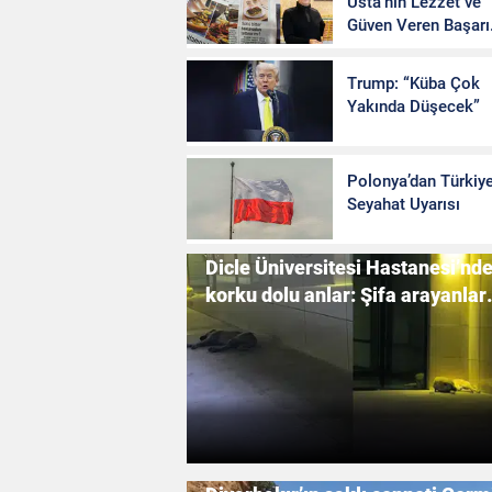
Usta'nın Lezzet ve
Güven Veren Başarı
 sahası
kadınlara eman
Serüveni
Kardelen Merke
Trump: “Küba Çok
Yakında Düşecek”
rotasını onlar 
Polonya’dan Türkiye
Seyahat Uyarısı
Dicle Üniversitesi Hastanesi’nd
korku dolu anlar: Şifa arayanlar
köpek sürülerinin arasında kaldı