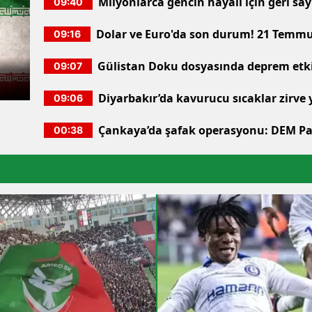
Milyonlarca gencin hayali için geri sa
09:40
2026 YKS sonuçları erişime açıldı
Dolar ve Euro'da son durum! 21 Temmu
09:16
kurları belli oldu
Gülistan Doku dosyasında deprem etkis
09:07
valinin eşi ve bilişim uzmanları dahil 1
Diyarbakır’da kavurucu sıcaklar zirve 
09:06
44 dereceyle listenin başında
Çankaya’da şafak operasyonu: DEM Par
00:38
tepki; "Hüseyin Can Güner’in yeri ma