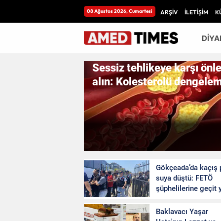
08 Ağustos 2026, Cumartesi
ARŞİV
İLETİŞİM
K
DİYA
Sessiz tehlikeye karşı önl
alın: Kolesterolü dengele
için bilmeniz gerekenler
Gökçeada’da kaçış 
suya düştü: FETÖ
şüphelilerine geçit 
Diyarbakır
derece
Bağlar’da yöne
Baklavacı Yaşar