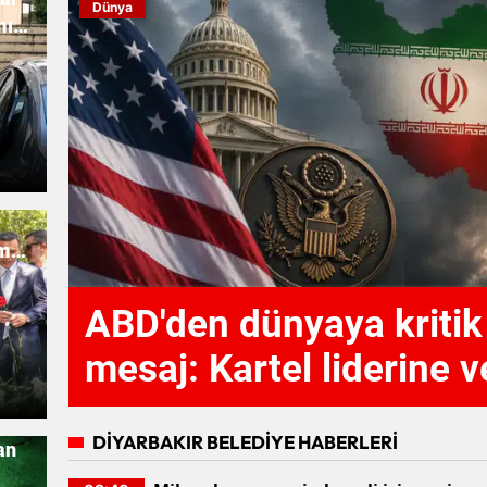
Dünya
mı
m
im
ABD'den dünyaya kritik
mesaj: Kartel liderine v
ceza sonrası alarm zille
DİYARBAKIR BELEDİYE HABERLERİ
çalıyor
an