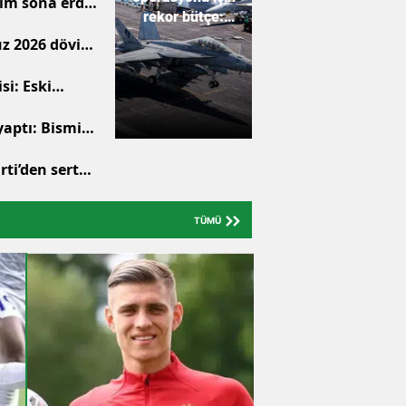
yım sona erdi:
rekor bütçe:
Fatura 29 milyar
z 2026 döviz
dolara yükseldi
i: Eski
5 gözaltı
yaptı: Bismil
ti’den sert
kamıdır"
TÜMÜ