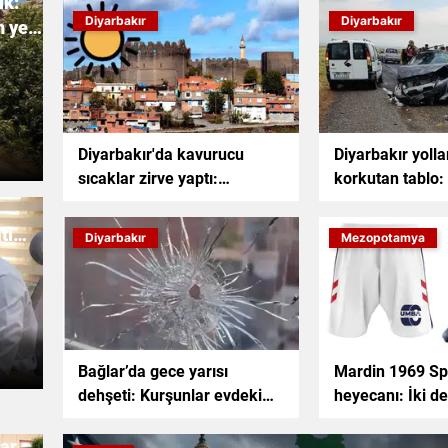
ik:
Diyarbakır
Diyarbakır
n yeni
Diyarbakır'da kavurucu
Diyarbakır yolla
sıcaklar zirve yaptı:
korkutan tablo: 
Termometreler 44 dereceyi
binlerce yaralı
gösterdi
ti
Diyarbakır
Mezopotamya
Bağlar’da gece yarısı
Mardin 1969 Spo
dehşeti: Kurşunlar evdeki
heyecanı: İki d
aileyi hedef aldı
kasasını doldur
mar