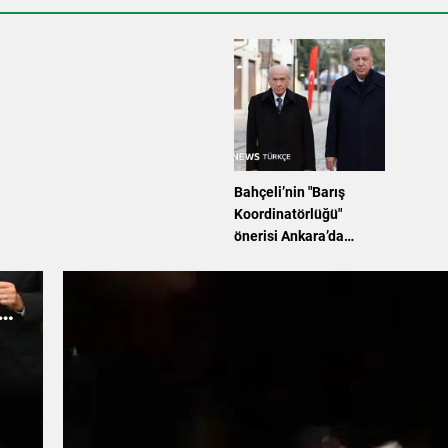
Bahçeli’nin "Barış
Koordinatörlüğü"
önerisi Ankara’da
dengeleri değiştirdi:
İktidar kanadı nasıl bir
yol haritası izleyecek?
erle