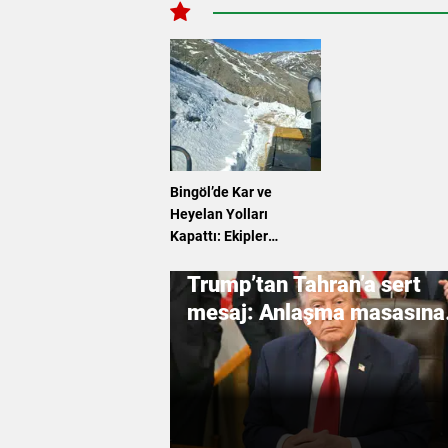
Bingöl’de Kar ve
Heyelan Yolları
Kapattı: Ekipler
Seferber Oldu
Trump’tan Tahran’a sert
mesaj: Anlaşma masasına
oturmazsanız altyapınızı y
bir ederiz