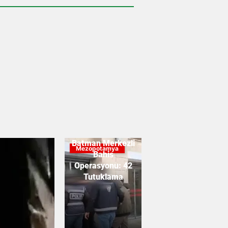
Batman Merkezli
Mezopotamya
Bahis
Operasyonu: 42
Tutuklama