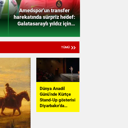
spor'un transfer
Amedspor'da ayrılık
tında sürpriz hedef:
rüzgarları: Asist kralı
asaraylı yıldız için
Süper Lig yolcusu
ri sayım başladı
TÜMÜ
Dünya Anadil
Günü’nde Kürtçe
Stand-Up gösterisi
Diyarbakır’da
yoğun ilgi gördü