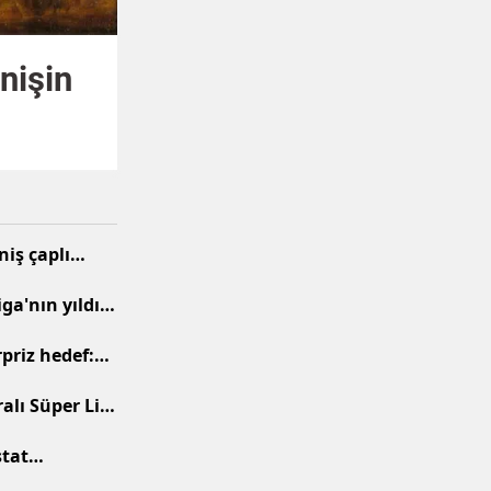
enişin
iş çaplı
silecek
a'nın yıldız
priz hedef:
ladı
ralı Süper Lig
stat
rcih etti?