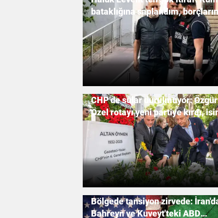
bataklığına saplandım, borçları
kapatacakken kumpasa uğradı
CHP’de sular durulmuyor: Özgür
Özel rotayı yeni partiye kırdı, is
için geri sayım başladı
Bölgede tansiyon zirvede: İran'd
Bahreyn ve Kuveyt'teki ABD