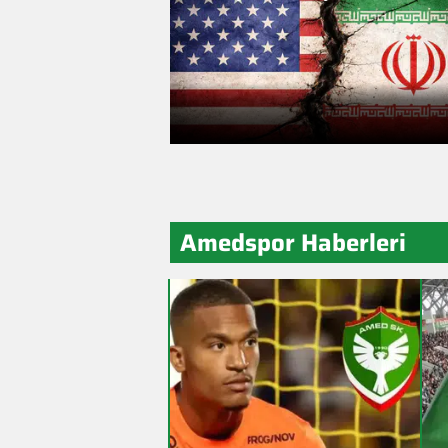
üslerine eş zamanlı operasyon
Amedspor Haberleri