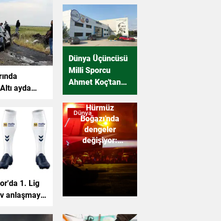
Dünya Üçüncüsü
Milli Sporcu
rında
Ahmet Koç'tan
Altı ayda
Hekim İlaç'a
Ziyaret
Hürmüz
Dünya
Boğazı'nda
dengeler
değişiyor:
ABD'den İran'a
kapsamlı hava
operasyonu
r'da 1. Lig
ev anlaşmayla
du