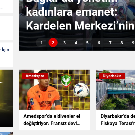
et:
karşı dev sef
zi’nin
gölet hayat 
çizecek
1
2
3
4
5
6
7
8
9
 İçin
e
Amedspor
Diyarbakır
Amedspor'da eldivenler el
Diyarbakır'da de
değiştiriyor: Fransız devi
Fiskaya Terası'n
Nantes'in yıldızı yola çıktı
saldırıda iki ça