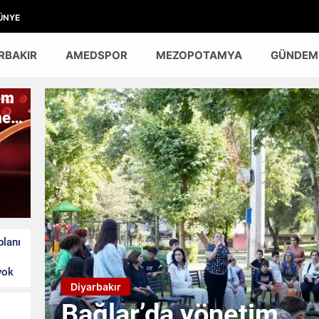
ÜNYE
RBAKIR
AMEDSPOR
MEZOPOTAMYA
GÜNDEM
em
mek
planı
yok
Diyarbakır
tim
Diyarbakır'd