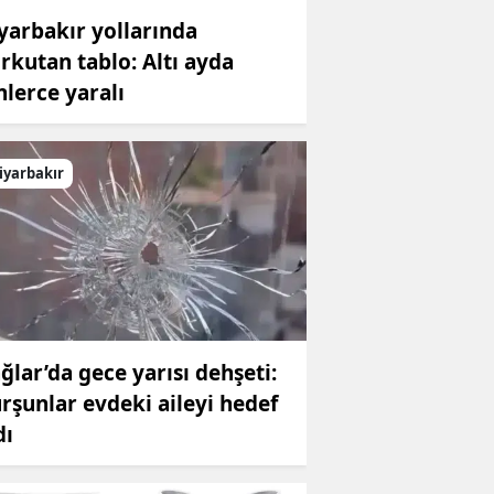
yarbakır yollarında
rkutan tablo: Altı ayda
nlerce yaralı
iyarbakır
ğlar’da gece yarısı dehşeti:
rşunlar evdeki aileyi hedef
dı