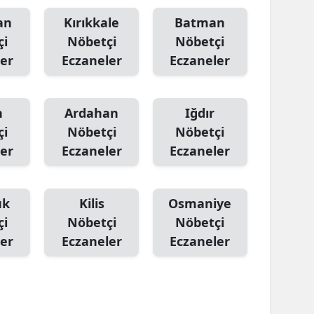
an
Kırıkkale
Batman
çi
Nöbetçi
Nöbetçi
er
Eczaneler
Eczaneler
n
Ardahan
Iğdır
çi
Nöbetçi
Nöbetçi
er
Eczaneler
Eczaneler
ük
Kilis
Osmaniye
çi
Nöbetçi
Nöbetçi
er
Eczaneler
Eczaneler