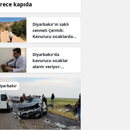
rece kapıda
Diyarbakır’ın saklı
cenneti Çermik:
Kavurucu sıcaklardan
kaçanların yeni adresi
oldu
Diyarbakır’da
kavurucu sıcaklar
alarm veriyor:
Uzmanından hayati
uyarı
iyarbakır