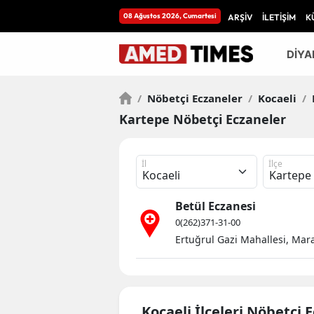
08 Ağustos 2026, Cumartesi
ARŞİV
İLETİŞİM
K
DİYA
/
Nöbetçi Eczaneler
/
Kocaeli
/
Kartepe Nöbetçi Eczaneler
İl
İlçe
Betül Eczanesi
0(262)371-31-00
Ertuğrul Gazi Mahallesi, Mara
Kocaeli İlçeleri Nöbetçi 