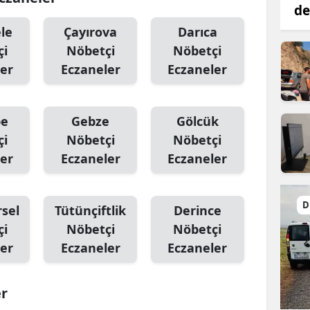
de
le
Çayırova
Darıca
çi
Nöbetçi
Nöbetçi
er
Eczaneler
Eczaneler
pe
Gebze
Gölcük
çi
Nöbetçi
Nöbetçi
er
Eczaneler
Eczaneler
D
sel
Tütünçiftlik
Derince
çi
Nöbetçi
Nöbetçi
er
Eczaneler
Eczaneler
er