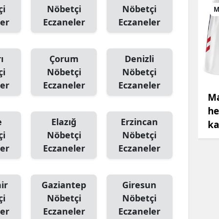
çi
Nöbetçi
Nöbetçi
M
er
Eczaneler
Eczaneler
ı
Çorum
Denizli
çi
Nöbetçi
Nöbetçi
er
Eczaneler
Eczaneler
Ma
he
e
Elazığ
Erzincan
ka
çi
Nöbetçi
Nöbetçi
er
Eczaneler
Eczaneler
ir
Gaziantep
Giresun
çi
Nöbetçi
Nöbetçi
er
Eczaneler
Eczaneler