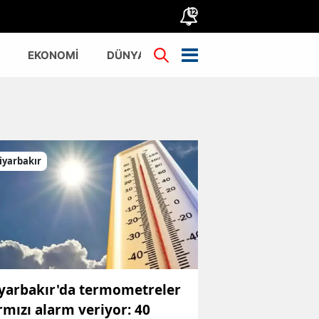
12
EKONOMİ
DÜNYA
TÜRKİYE
iyarbakır
yarbakır'da termometreler
rmızı alarm veriyor: 40