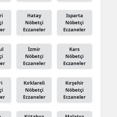
ri
Hatay
Isparta
çi
Nöbetçi
Nöbetçi
er
Eczaneler
Eczaneler
ul
İzmir
Kars
çi
Nöbetçi
Nöbetçi
er
Eczaneler
Eczaneler
i
Kırklareli
Kırşehir
çi
Nöbetçi
Nöbetçi
er
Eczaneler
Eczaneler
a
Kütahya
Malatya