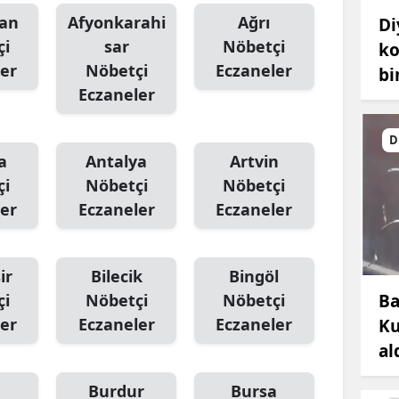
an
Afyonkarahi
Ağrı
Di
çi
sar
Nöbetçi
ko
er
Nöbetçi
Eczaneler
bi
Eczaneler
D
a
Antalya
Artvin
çi
Nöbetçi
Nöbetçi
er
Eczaneler
Eczaneler
ir
Bilecik
Bingöl
Ba
çi
Nöbetçi
Nöbetçi
er
Eczaneler
Eczaneler
Ku
al
Burdur
Bursa