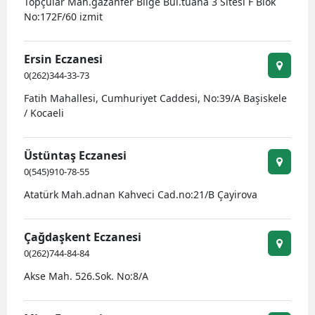
Topçular Mah.gazanfer Bilge Bul.tuana 3 Sitesi F Blok
No:172F/60 izmit
Ersin Eczanesi
0(262)344-33-73
Fatih Mahallesi, Cumhuriyet Caddesi, No:39/A Başiskele
/ Kocaeli
Üstüntaş Eczanesi
0(545)910-78-55
Atatürk Mah.adnan Kahveci Cad.no:21/B Çayirova
Çağdaşkent Eczanesi
0(262)744-84-84
Akse Mah. 526.Sok. No:8/A