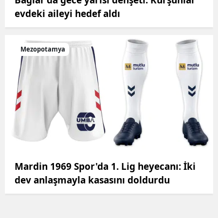
Bağlar’da gece yarısı dehşeti: Kurşunlar
evdeki aileyi hedef aldı
Mezopotamya
Mardin 1969 Spor'da 1. Lig heyecanı: İki
dev anlaşmayla kasasını doldurdu