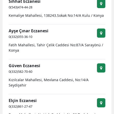
Sıhhat Eczanesi
0(543)474-44-28
Kemaliye Mahallesi, 138243.Sokak No:14/A Kulu / Konya
Ayşe Çınar Eczanesi
0(332)055-36-10
Fatih Mahallesi, Tahir Çelik Caddesi No:87/A Sarayönü /
Konya
Güven Eczanesi
0(332)582-70-60
Kızılcalar Mahallesi, Mevlana Caddesi, No:14/A
Seydişehir
Elçin Eczanesi
0(332)861-27-47