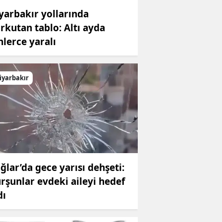
yarbakır yollarında
rkutan tablo: Altı ayda
nlerce yaralı
iyarbakır
ğlar’da gece yarısı dehşeti:
rşunlar evdeki aileyi hedef
dı