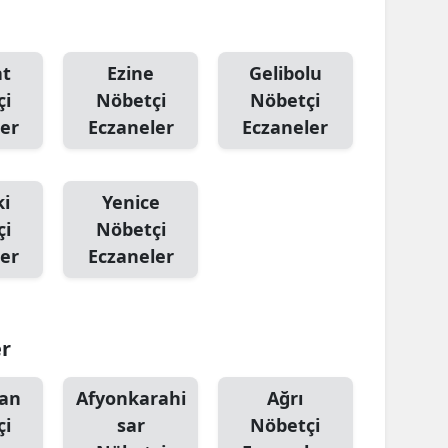
at
Ezine
Gelibolu
çi
Nöbetçi
Nöbetçi
er
Eczaneler
Eczaneler
ki
Yenice
çi
Nöbetçi
er
Eczaneler
er
an
Afyonkarahi
Ağrı
çi
sar
Nöbetçi