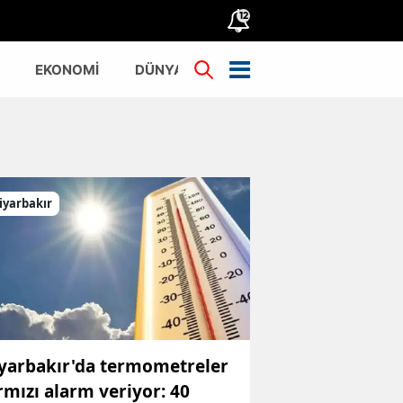
12
EKONOMİ
DÜNYA
TÜRKİYE
iyarbakır
yarbakır'da termometreler
rmızı alarm veriyor: 40