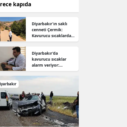
rece kapıda
Diyarbakır’ın saklı
cenneti Çermik:
Kavurucu sıcaklardan
kaçanların yeni adresi
oldu
Diyarbakır’da
kavurucu sıcaklar
alarm veriyor:
Uzmanından hayati
uyarı
iyarbakır