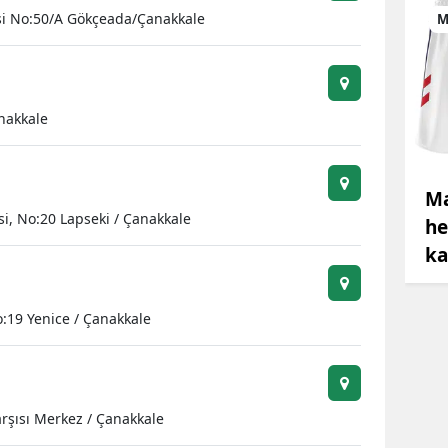
si No:50/A Gökçeada/Çanakkale
M
anakkale
Ma
i, No:20 Lapseki / Çanakkale
he
ka
:19 Yenice / Çanakkale
rşısı Merkez / Çanakkale