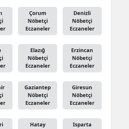
ı
Çorum
Denizli
çi
Nöbetçi
Nöbetçi
er
Eczaneler
Eczaneler
e
Elazığ
Erzincan
çi
Nöbetçi
Nöbetçi
er
Eczaneler
Eczaneler
ir
Gaziantep
Giresun
çi
Nöbetçi
Nöbetçi
er
Eczaneler
Eczaneler
ri
Hatay
Isparta