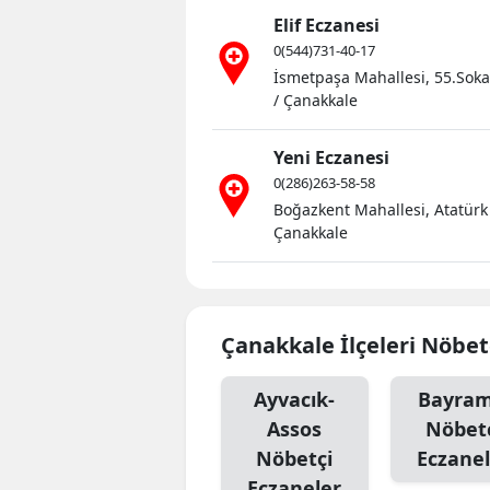
Elif Eczanesi
0(544)731-40-17
İsmetpaşa Mahallesi, 55.Soka
/ Çanakkale
Yeni Eczanesi
0(286)263-58-58
Boğazkent Mahallesi, Atatürk
Çanakkale
Çanakkale İlçeleri Nöbet
Ayvacık-
Bayram
Assos
Nöbet
Nöbetçi
Eczanel
Eczaneler