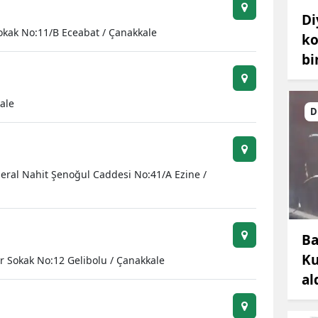
Di
okak No:11/B Eceabat / Çanakkale
ko
bi
kale
D
eral Nahit Şenoğul Caddesi No:41/A Ezine /
Ba
Ku
r Sokak No:12 Gelibolu / Çanakkale
al