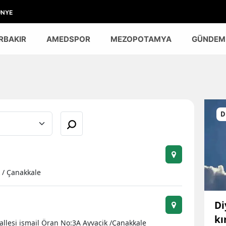
ÜNYE
RBAKIR
AMEDSPOR
MEZOPOTAMYA
GÜNDEM
D
 / Çanakkale
Di
kı
llesi ismail Öran No:3A Ayvacik /Çanakkale