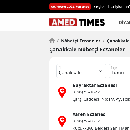
06 Ağustos 2026, Perşembe
ARŞİV
İLETİŞİM
K
DİYA
/
Nöbetçi Eczaneler
/
Çanakkale
Çanakkale Nöbetçi Eczaneler
İl
İlçe
Bayraktar Eczanesi
0(286)712-10-42
Çarşı Caddesi, No:1/A Ayvacık
Yaren Eczanesi
0(286)752-00-52
Küçükkuyu Beldesi Sahil Maha