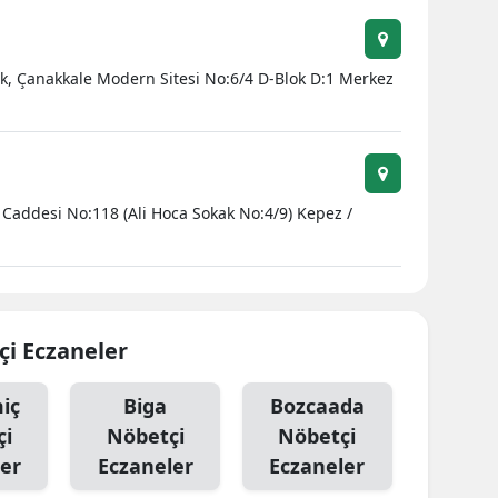
k, Çanakkale Modern Sitesi No:6/4 D-Blok D:1 Merkez
 Caddesi No:118 (Ali Hoca Sokak No:4/9) Kepez /
çi Eczaneler
iç
Biga
Bozcaada
çi
Nöbetçi
Nöbetçi
er
Eczaneler
Eczaneler