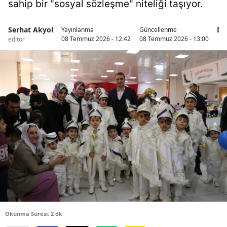
sahip bir "sosyal sözleşme" niteliği taşıyor.
Serhat Akyol
Di
Yayınlanma
Güncellenme
08 Temmuz 2026 - 12:42
08 Temmuz 2026 - 13:00
editör
H
Okunma Süresi: 2 dk