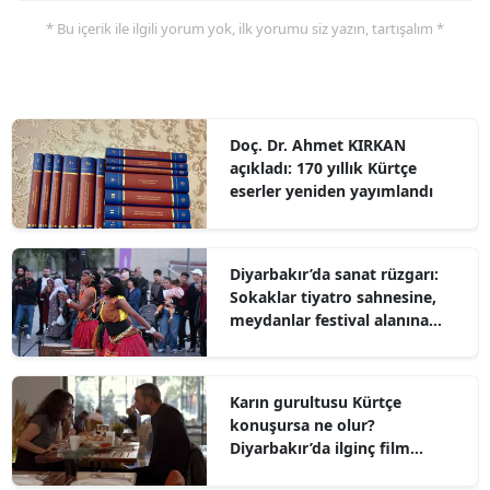
* Bu içerik ile ilgili yorum yok, ilk yorumu siz yazın, tartışalım *
Doç. Dr. Ahmet KIRKAN
açıkladı: 170 yıllık Kürtçe
eserler yeniden yayımlandı
Diyarbakır’da sanat rüzgarı:
Sokaklar tiyatro sahnesine,
meydanlar festival alanına
dönüştü
Karın gurultusu Kürtçe
konuşursa ne olur?
Diyarbakır’da ilginç film
gösterimi