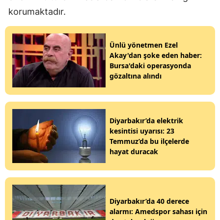
korumaktadır.
Ünlü yönetmen Ezel
Akay'dan şoke eden haber:
Bursa'daki operasyonda
gözaltına alındı
Diyarbakır’da elektrik
kesintisi uyarısı: 23
Temmuz’da bu ilçelerde
hayat duracak
Diyarbakır’da 40 derece
alarmı: Amedspor sahası için