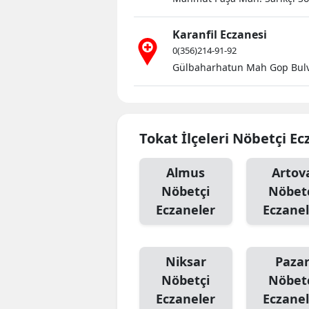
Karanfil Eczanesi
0(356)214-91-92
Gülbaharhatun Mah Gop Bulv.
Tokat İlçeleri Nöbetçi Ec
Almus
Artov
Nöbetçi
Nöbet
Eczaneler
Eczanel
Niksar
Paza
Nöbetçi
Nöbet
Eczaneler
Eczanel