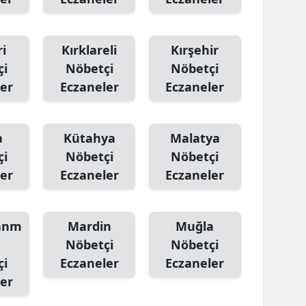
i
Kırklareli
Kırşehir
çi
Nöbetçi
Nöbetçi
er
Eczaneler
Eczaneler
a
Kütahya
Malatya
çi
Nöbetçi
Nöbetçi
er
Eczaneler
Eczaneler
anm
Mardin
Muğla
Nöbetçi
Nöbetçi
çi
Eczaneler
Eczaneler
er