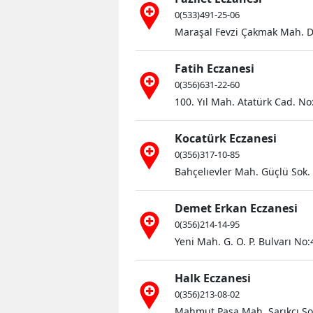
0(533)491-25-06
Maraşal Fevzi Çakmak Mah. D
Fatih Eczanesi
0(356)631-22-60
100. Yıl Mah. Atatürk Cad. No:
Kocatürk Eczanesi
0(356)317-10-85
Bahçelıevler Mah. Güçlü Sok. 
Demet Erkan Eczanesi
0(356)214-14-95
Yeni Mah. G. O. P. Bulvarı No
Halk Eczanesi
0(356)213-08-02
Mahmut Paşa Mah. Sarıkçı So