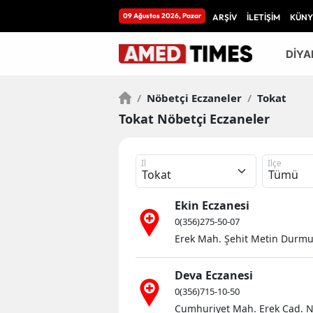
09 Ağustos 2026, Pazar
ARŞİV
İLETİŞİM
KÜNY
DİYA
/
Nöbetçi Eczaneler
/
Tokat
Tokat Nöbetçi Eczaneler
İl
İlçe
Ekin Eczanesi
0(356)275-50-07
Erek Mah. Şehit Metin Durmu
Deva Eczanesi
0(356)715-10-50
Cumhuriyet Mah. Erek Cad. N