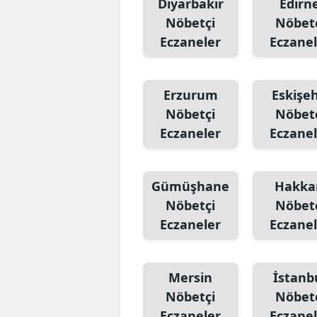
Diyarbakır
Edirn
Nöbetçi
Nöbet
Eczaneler
Eczanel
Erzurum
Eskişeh
Nöbetçi
Nöbet
Eczaneler
Eczanel
Gümüşhane
Hakka
Nöbetçi
Nöbet
Eczaneler
Eczanel
Mersin
İstanb
Nöbetçi
Nöbet
Eczaneler
Eczanel