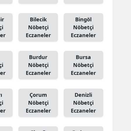
ir
Bilecik
Bingöl
çi
Nöbetçi
Nöbetçi
er
Eczaneler
Eczaneler
Burdur
Bursa
çi
Nöbetçi
Nöbetçi
er
Eczaneler
Eczaneler
ı
Çorum
Denizli
çi
Nöbetçi
Nöbetçi
er
Eczaneler
Eczaneler