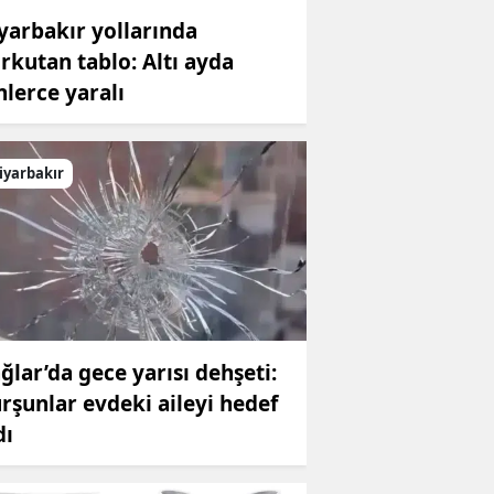
yarbakır yollarında
rkutan tablo: Altı ayda
nlerce yaralı
iyarbakır
ğlar’da gece yarısı dehşeti:
rşunlar evdeki aileyi hedef
dı