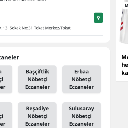
M
 13. Sokak No:31 Tokat Merkez/Tokat
Ma
zaneler
he
a
Başçiftlik
Erbaa
ka
çi
Nöbetçi
Nöbetçi
er
Eczaneler
Eczaneler
r
Reşadiye
Sulusaray
çi
Nöbetçi
Nöbetçi
er
Eczaneler
Eczaneler