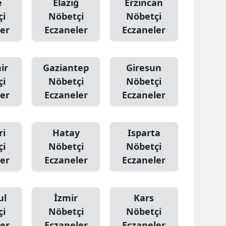
e
Elazığ
Erzincan
çi
Nöbetçi
Nöbetçi
er
Eczaneler
Eczaneler
ir
Gaziantep
Giresun
çi
Nöbetçi
Nöbetçi
er
Eczaneler
Eczaneler
ri
Hatay
Isparta
çi
Nöbetçi
Nöbetçi
er
Eczaneler
Eczaneler
ul
İzmir
Kars
çi
Nöbetçi
Nöbetçi
er
Eczaneler
Eczaneler