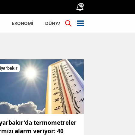
12
EKONOMİ
DÜNYA
TÜRKİYE
iyarbakır
yarbakır'da termometreler
rmızı alarm veriyor: 40