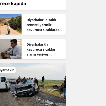
rece kapıda
Diyarbakır’ın saklı
cenneti Çermik:
Kavurucu sıcaklardan
kaçanların yeni adresi
oldu
Diyarbakır’da
kavurucu sıcaklar
alarm veriyor:
Uzmanından hayati
uyarı
iyarbakır