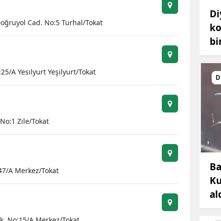
Di
oğruyol Cad. No:5 Turhal/Tokat
ko
bi
25/A Yesılyurt Yeşilyurt/Tokat
D
No:1 Zile/Tokat
Ba
:47/A Merkez/Tokat
Ku
al
k. No:15/A Merkez/Tokat