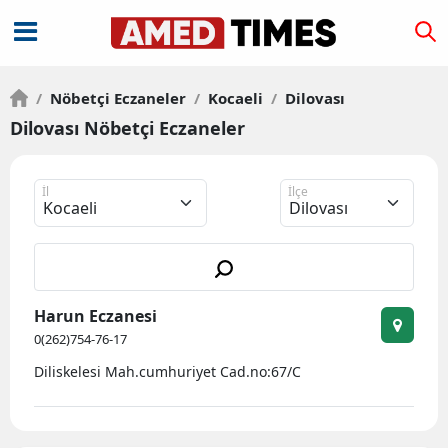
/
Nöbetçi Eczaneler
/
Kocaeli
/
Dilovası
Dilovası Nöbetçi Eczaneler
İl
İlçe
Harun Eczanesi
0(262)754-76-17
Diliskelesi Mah.cumhuriyet Cad.no:67/C