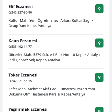
Elif Eczanesi
0(242)227-30-86
Kültür Mah. Yenı Ögretmenevı Arkası Kültür Saglık
Ocagı Yanı Kepez/Antalya
Kaan Eczanesi
0(533)492-14-77
Göçerler Mah. 5379 Sok. A4 Blok No:110 Kepez Antalya
(acil Çapraz Sol) Kepez/Antalya
Toker Eczanesi
0(242)321-55-15
Zafer Mah. Mehmet Akıf Cad. Cumartesı Pazarı Yanı
Dokuma Ofm Hastanesı Karsısı Kepez/Antalya
Yeşilırmak Eczanesi