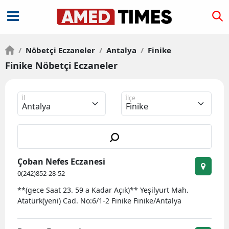
/
Nöbetçi Eczaneler
/
Antalya
/
Finike
Finike Nöbetçi Eczaneler
İl
İlçe
Çoban Nefes Eczanesi
0(242)852-28-52
**(gece Saat 23. 59 a Kadar Açık)** Yeşilyurt Mah.
Atatürk(yeni) Cad. No:6/1-2 Finike Finike/Antalya