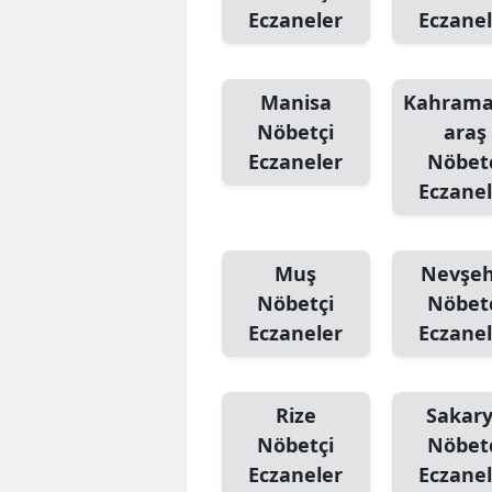
Eczaneler
Eczanel
Manisa
Kahram
Nöbetçi
araş
Eczaneler
Nöbet
Eczanel
Muş
Nevşeh
Nöbetçi
Nöbet
Eczaneler
Eczanel
Rize
Sakar
Nöbetçi
Nöbet
Eczaneler
Eczanel