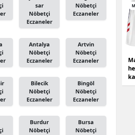
çi
sar
Nöbetçi
M
er
Nöbetçi
Eczaneler
Eczaneler
a
Antalya
Artvin
çi
Nöbetçi
Nöbetçi
Ma
er
Eczaneler
Eczaneler
he
ka
ir
Bilecik
Bingöl
çi
Nöbetçi
Nöbetçi
er
Eczaneler
Eczaneler
Burdur
Bursa
çi
Nöbetçi
Nöbetçi