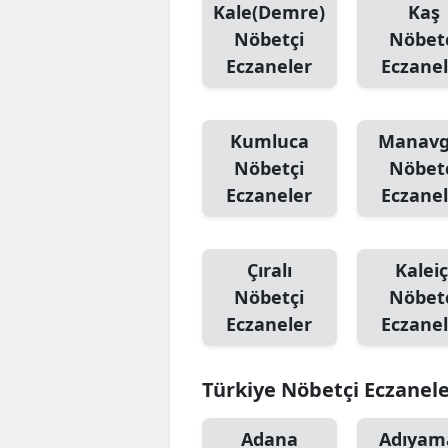
Kale(Demre)
Kaş
Nöbetçi
Nöbet
Eczaneler
Eczanel
Kumluca
Manavg
Nöbetçi
Nöbet
Eczaneler
Eczanel
Çıralı
Kaleiç
Nöbetçi
Nöbet
Eczaneler
Eczanel
Türkiye Nöbetçi Eczanel
Adana
Adıyam