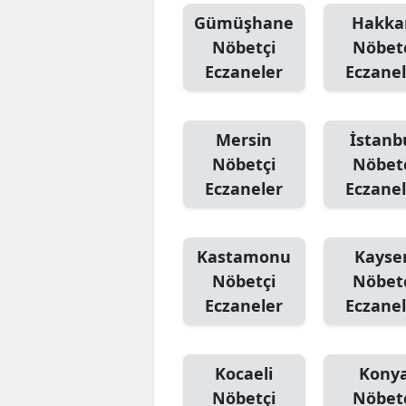
Gümüşhane
Hakka
Nöbetçi
Nöbet
Eczaneler
Eczanel
Mersin
İstanb
Nöbetçi
Nöbet
Eczaneler
Eczanel
Kastamonu
Kayser
Nöbetçi
Nöbet
Eczaneler
Eczanel
Kocaeli
Kony
Nöbetçi
Nöbet