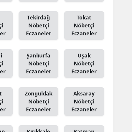
Tekirdağ
Tokat
çi
Nöbetçi
Nöbetçi
er
Eczaneler
Eczaneler
i
Şanlıurfa
Uşak
çi
Nöbetçi
Nöbetçi
er
Eczaneler
Eczaneler
t
Zonguldak
Aksaray
çi
Nöbetçi
Nöbetçi
er
Eczaneler
Eczaneler
an
Kırıkkale
Batman