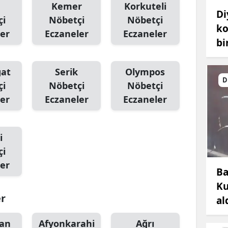
Kemer
Korkuteli
Di
çi
Nöbetçi
Nöbetçi
ko
er
Eczaneler
Eczaneler
bi
at
Serik
Olympos
D
çi
Nöbetçi
Nöbetçi
er
Eczaneler
Eczaneler
i
çi
er
Ba
Ku
er
al
an
Afyonkarahi
Ağrı