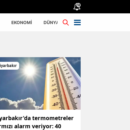
12
EKONOMİ
DÜNYA
TÜRKİYE
iyarbakır
yarbakır'da termometreler
rmızı alarm veriyor: 40