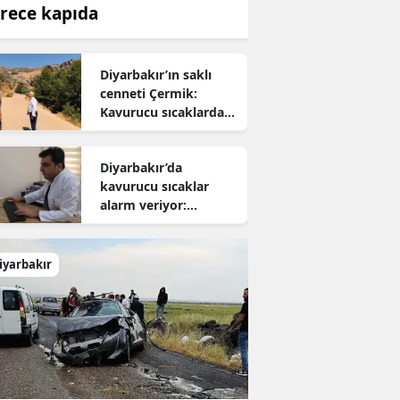
rece kapıda
Diyarbakır’ın saklı
cenneti Çermik:
Kavurucu sıcaklardan
kaçanların yeni adresi
oldu
Diyarbakır’da
kavurucu sıcaklar
alarm veriyor:
Uzmanından hayati
uyarı
iyarbakır