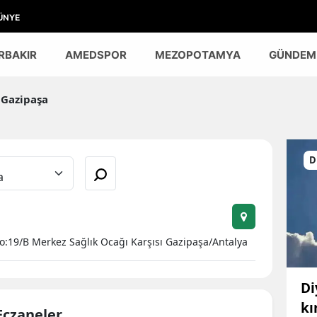
ÜNYE
RBAKIR
AMEDSPOR
MEZOPOTAMYA
GÜNDEM
Gazipaşa
D
No:19/B Merkez Sağlık Ocağı Karşısı Gazipaşa/Antalya
Di
kı
Eczaneler