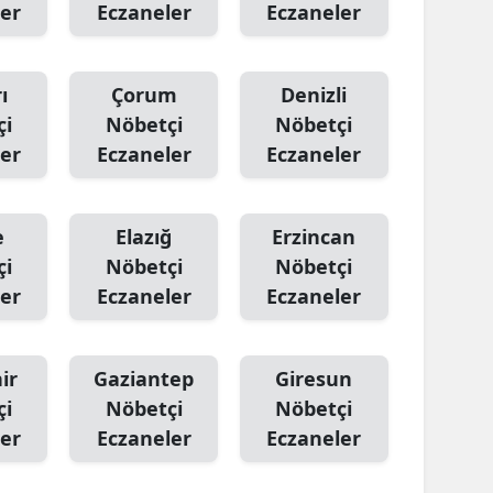
er
Eczaneler
Eczaneler
ı
Çorum
Denizli
çi
Nöbetçi
Nöbetçi
er
Eczaneler
Eczaneler
e
Elazığ
Erzincan
çi
Nöbetçi
Nöbetçi
er
Eczaneler
Eczaneler
ir
Gaziantep
Giresun
çi
Nöbetçi
Nöbetçi
er
Eczaneler
Eczaneler