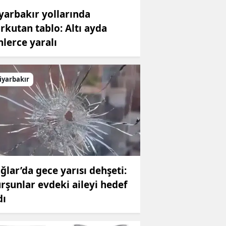
yarbakır yollarında
rkutan tablo: Altı ayda
nlerce yaralı
iyarbakır
ğlar’da gece yarısı dehşeti:
rşunlar evdeki aileyi hedef
dı