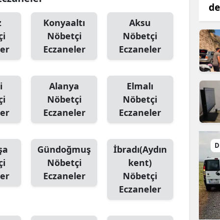
de
z
Konyaaltı
Aksu
çi
Nöbetçi
Nöbetçi
er
Eczaneler
Eczaneler
i
Alanya
Elmalı
çi
Nöbetçi
Nöbetçi
er
Eczaneler
Eczaneler
D
şa
Gündoğmuş
İbradı(Aydın
çi
Nöbetçi
kent)
er
Eczaneler
Nöbetçi
Eczaneler