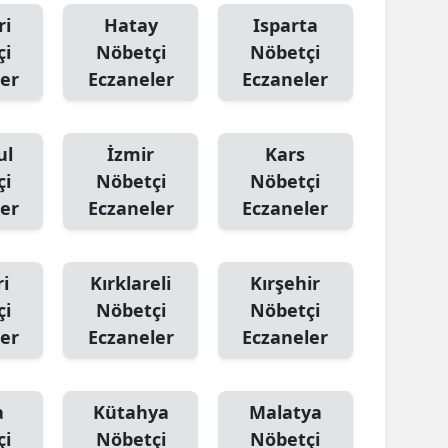
ri
Hatay
Isparta
çi
Nöbetçi
Nöbetçi
er
Eczaneler
Eczaneler
ul
İzmir
Kars
çi
Nöbetçi
Nöbetçi
er
Eczaneler
Eczaneler
i
Kırklareli
Kırşehir
çi
Nöbetçi
Nöbetçi
er
Eczaneler
Eczaneler
a
Kütahya
Malatya
çi
Nöbetçi
Nöbetçi