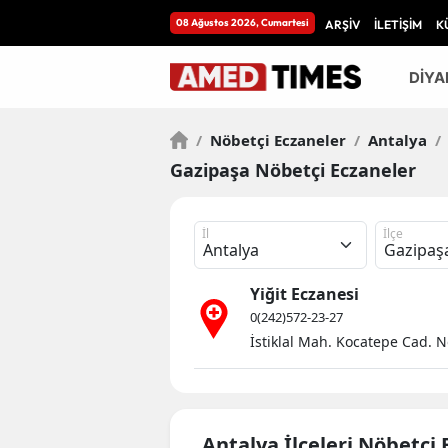
08 Ağustos 2026, Cumartesi
ARŞİV
İLETİŞİM
K
DİYA
/
Nöbetçi Eczaneler
/
Antalya
/
Gazipaşa Nöbetçi Eczaneler
İl
İlçe
Yiğit Eczanesi
0(242)572-23-27
İstiklal Mah. Kocatepe Cad. 
Antalya İlçeleri Nöbetçi 