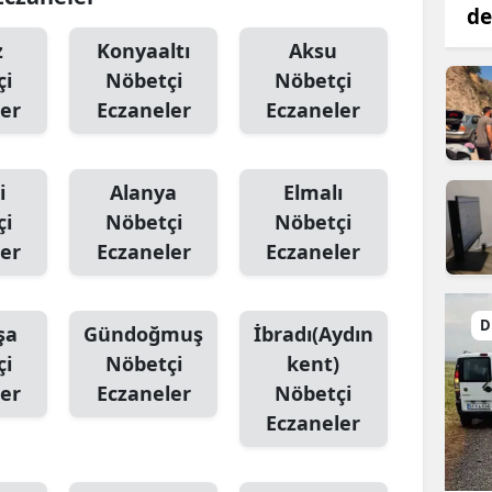
de
z
Konyaaltı
Aksu
çi
Nöbetçi
Nöbetçi
er
Eczaneler
Eczaneler
i
Alanya
Elmalı
çi
Nöbetçi
Nöbetçi
er
Eczaneler
Eczaneler
D
şa
Gündoğmuş
İbradı(Aydın
çi
Nöbetçi
kent)
er
Eczaneler
Nöbetçi
Eczaneler