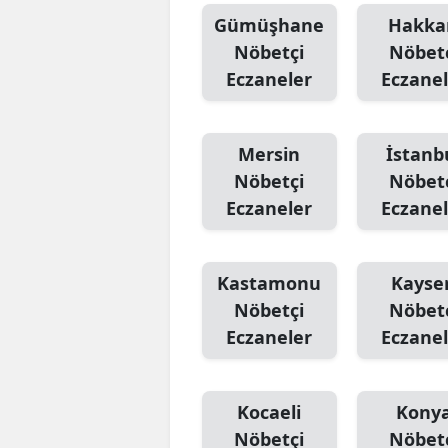
Gümüşhane
Hakka
Nöbetçi
Nöbet
Eczaneler
Eczanel
Mersin
İstanb
Nöbetçi
Nöbet
Eczaneler
Eczanel
Kastamonu
Kayser
Nöbetçi
Nöbet
Eczaneler
Eczanel
Kocaeli
Kony
Nöbetçi
Nöbet