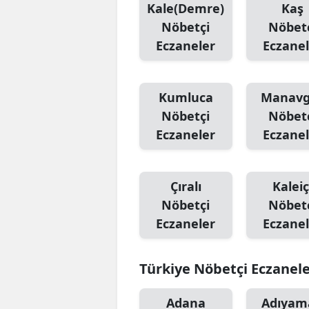
Kale(Demre)
Kaş
Nöbetçi
Nöbet
Eczaneler
Eczanel
Kumluca
Manavg
Nöbetçi
Nöbet
Eczaneler
Eczanel
Çıralı
Kaleiç
Nöbetçi
Nöbet
Eczaneler
Eczanel
Türkiye Nöbetçi Eczanel
Adana
Adıyam