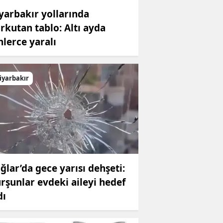
yarbakır yollarında
rkutan tablo: Altı ayda
nlerce yaralı
iyarbakır
ğlar’da gece yarısı dehşeti:
rşunlar evdeki aileyi hedef
dı