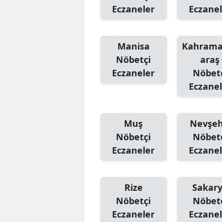
Eczaneler
Eczanel
Manisa
Kahram
Nöbetçi
araş
Eczaneler
Nöbet
Eczanel
Muş
Nevşeh
Nöbetçi
Nöbet
Eczaneler
Eczanel
Rize
Sakar
Nöbetçi
Nöbet
Eczaneler
Eczanel