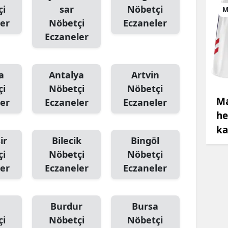
çi
sar
Nöbetçi
M
er
Nöbetçi
Eczaneler
Eczaneler
a
Antalya
Artvin
çi
Nöbetçi
Nöbetçi
Ma
er
Eczaneler
Eczaneler
he
ka
ir
Bilecik
Bingöl
çi
Nöbetçi
Nöbetçi
er
Eczaneler
Eczaneler
Burdur
Bursa
çi
Nöbetçi
Nöbetçi