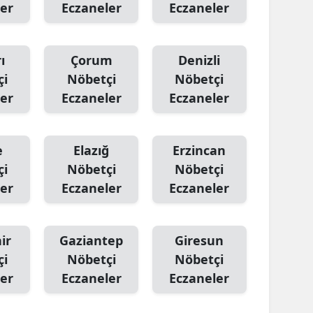
er
Eczaneler
Eczaneler
ı
Çorum
Denizli
çi
Nöbetçi
Nöbetçi
er
Eczaneler
Eczaneler
e
Elazığ
Erzincan
çi
Nöbetçi
Nöbetçi
er
Eczaneler
Eczaneler
ir
Gaziantep
Giresun
çi
Nöbetçi
Nöbetçi
er
Eczaneler
Eczaneler