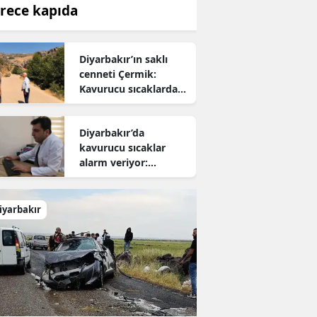
rece kapıda
Diyarbakır’ın saklı
cenneti Çermik:
Kavurucu sıcaklardan
kaçanların yeni adresi
oldu
Diyarbakır’da
kavurucu sıcaklar
alarm veriyor:
Uzmanından hayati
uyarı
iyarbakır