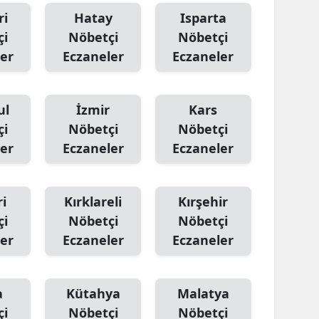
ri
Hatay
Isparta
çi
Nöbetçi
Nöbetçi
er
Eczaneler
Eczaneler
ul
İzmir
Kars
çi
Nöbetçi
Nöbetçi
er
Eczaneler
Eczaneler
i
Kırklareli
Kırşehir
çi
Nöbetçi
Nöbetçi
er
Eczaneler
Eczaneler
a
Kütahya
Malatya
çi
Nöbetçi
Nöbetçi