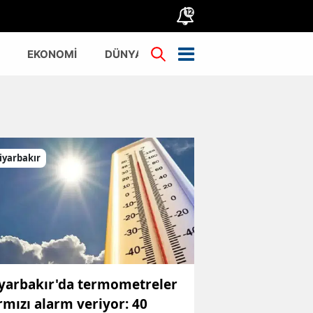
12
EKONOMİ
DÜNYA
TÜRKİYE
iyarbakır
yarbakır'da termometreler
rmızı alarm veriyor: 40