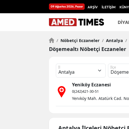
09 Ağustos 2026, Pazar
ARŞİV
İLETİŞİM
KÜNY
DİYA
/
Nöbetçi Eczaneler
/
Antalya
/
Döşemealtı Nöbetçi Eczaneler
İl
İlçe
Yeniköy Eczanesi
0(242)421-30-51
Yenıköy Mah. Atatürk Cad. No
Antalya İlçeleri Nöbetçi 