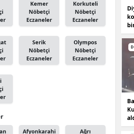
Kemer
Korkuteli
Di
çi
Nöbetçi
Nöbetçi
ko
er
Eczaneler
Eczaneler
bi
at
Serik
Olympos
D
çi
Nöbetçi
Nöbetçi
er
Eczaneler
Eczaneler
i
çi
er
Ba
Ku
er
al
an
Afyonkarahi
Ağrı