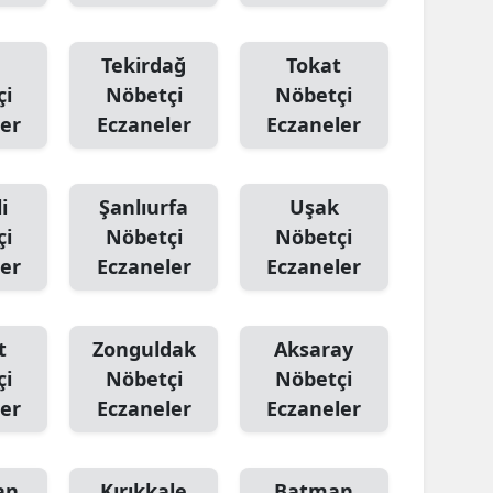
Tekirdağ
Tokat
çi
Nöbetçi
Nöbetçi
er
Eczaneler
Eczaneler
i
Şanlıurfa
Uşak
çi
Nöbetçi
Nöbetçi
er
Eczaneler
Eczaneler
t
Zonguldak
Aksaray
çi
Nöbetçi
Nöbetçi
er
Eczaneler
Eczaneler
an
Kırıkkale
Batman