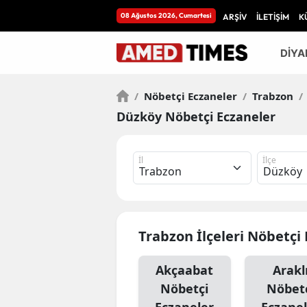
08 Ağustos 2026, Cumartesi
ARŞİV
İLETİŞİM
K
DİYA
/
Nöbetçi Eczaneler
/
Trabzon
/
Düzköy Nöbetçi Eczaneler
İl
İlçe
Trabzon İlçeleri Nöbetçi
Akçaabat
Arakl
Nöbetçi
Nöbet