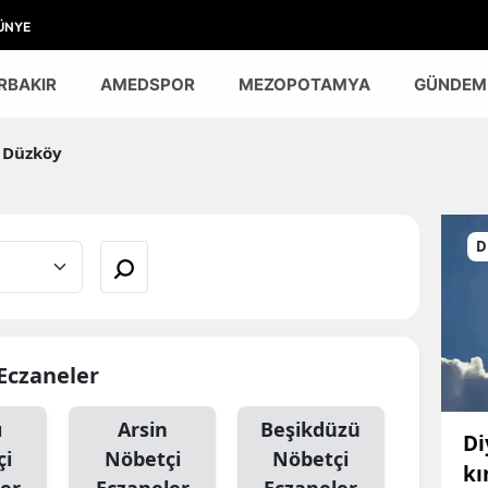
ÜNYE
RBAKIR
AMEDSPOR
MEZOPOTAMYA
GÜNDEM
Düzköy
D
 Eczaneler
ı
Arsin
Beşikdüzü
Di
çi
Nöbetçi
Nöbetçi
kı