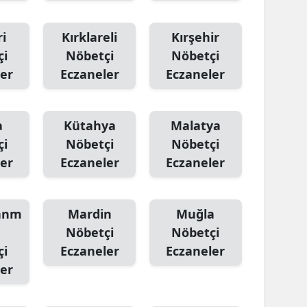
i
Kırklareli
Kırşehir
çi
Nöbetçi
Nöbetçi
er
Eczaneler
Eczaneler
a
Kütahya
Malatya
çi
Nöbetçi
Nöbetçi
er
Eczaneler
Eczaneler
anm
Mardin
Muğla
Nöbetçi
Nöbetçi
çi
Eczaneler
Eczaneler
er