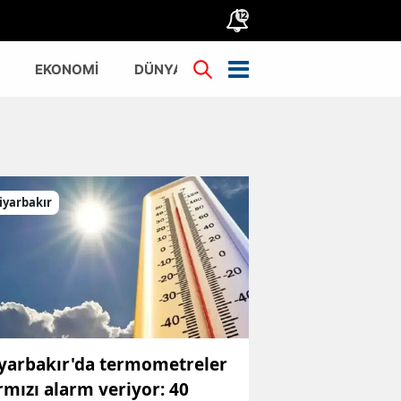
12
EKONOMİ
DÜNYA
TÜRKİYE
iyarbakır
yarbakır'da termometreler
rmızı alarm veriyor: 40