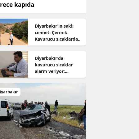
rece kapıda
Diyarbakır’ın saklı
cenneti Çermik:
Kavurucu sıcaklardan
kaçanların yeni adresi
oldu
Diyarbakır’da
kavurucu sıcaklar
alarm veriyor:
Uzmanından hayati
uyarı
iyarbakır