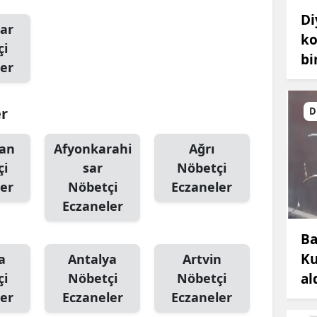
Di
ar
ko
çi
bi
er
er
D
an
Afyonkarahi
Ağrı
çi
sar
Nöbetçi
er
Nöbetçi
Eczaneler
Eczaneler
Ba
Ku
a
Antalya
Artvin
al
çi
Nöbetçi
Nöbetçi
er
Eczaneler
Eczaneler