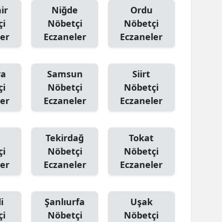
ir
Niğde
Ordu
çi
Nöbetçi
Nöbetçi
er
Eczaneler
Eczaneler
ya
Samsun
Siirt
çi
Nöbetçi
Nöbetçi
er
Eczaneler
Eczaneler
Tekirdağ
Tokat
çi
Nöbetçi
Nöbetçi
er
Eczaneler
Eczaneler
i
Şanlıurfa
Uşak
çi
Nöbetçi
Nöbetçi