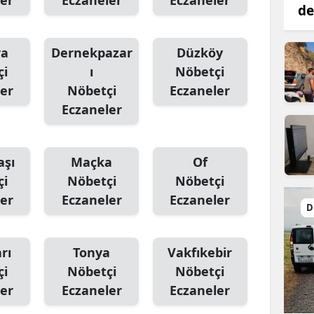
er
Eczaneler
Eczaneler
de
ra
Dernekpazar
Düzköy
çi
ı
Nöbetçi
er
Nöbetçi
Eczaneler
Eczaneler
aşı
Maçka
Of
çi
Nöbetçi
Nöbetçi
er
Eczaneler
Eczaneler
D
rı
Tonya
Vakfıkebir
çi
Nöbetçi
Nöbetçi
er
Eczaneler
Eczaneler