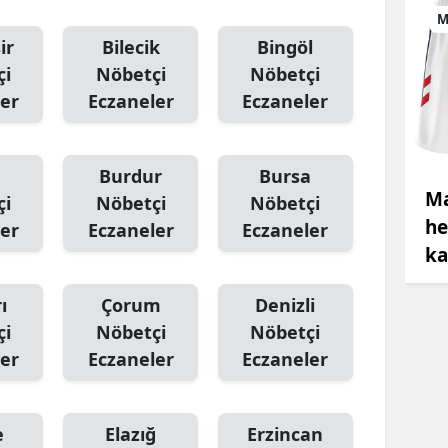
M
ir
Bilecik
Bingöl
çi
Nöbetçi
Nöbetçi
er
Eczaneler
Eczaneler
Burdur
Bursa
Ma
çi
Nöbetçi
Nöbetçi
he
er
Eczaneler
Eczaneler
ka
ı
Çorum
Denizli
çi
Nöbetçi
Nöbetçi
er
Eczaneler
Eczaneler
e
Elazığ
Erzincan