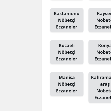
Kastamonu
Kayser
Nöbetçi
Nöbet
Eczaneler
Eczanel
Kocaeli
Kony
Nöbetçi
Nöbet
Eczaneler
Eczanel
Manisa
Kahram
Nöbetçi
araş
Eczaneler
Nöbet
Eczanel