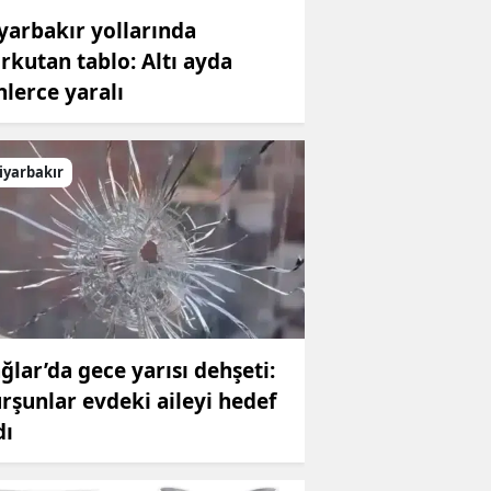
yarbakır yollarında
rkutan tablo: Altı ayda
nlerce yaralı
iyarbakır
ğlar’da gece yarısı dehşeti:
rşunlar evdeki aileyi hedef
dı