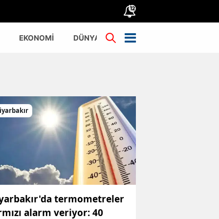
12
EKONOMİ
DÜNYA
TÜRKİYE
iyarbakır
yarbakır'da termometreler
rmızı alarm veriyor: 40