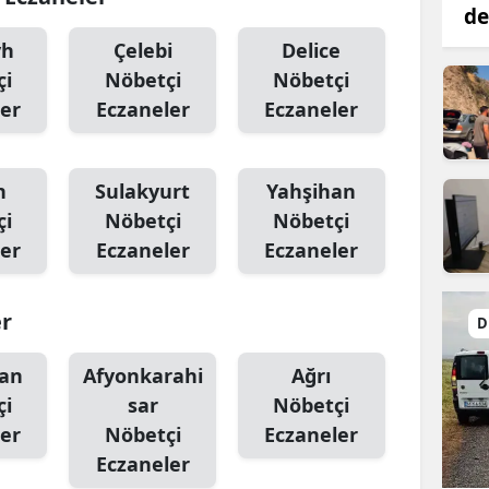
de
yh
Çelebi
Delice
çi
Nöbetçi
Nöbetçi
er
Eczaneler
Eczaneler
n
Sulakyurt
Yahşihan
çi
Nöbetçi
Nöbetçi
er
Eczaneler
Eczaneler
er
D
an
Afyonkarahi
Ağrı
çi
sar
Nöbetçi
er
Nöbetçi
Eczaneler
Eczaneler