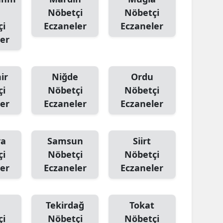
Nöbetçi
Nöbetçi
çi
Eczaneler
Eczaneler
er
ir
Niğde
Ordu
çi
Nöbetçi
Nöbetçi
er
Eczaneler
Eczaneler
ya
Samsun
Siirt
çi
Nöbetçi
Nöbetçi
er
Eczaneler
Eczaneler
Tekirdağ
Tokat
çi
Nöbetçi
Nöbetçi