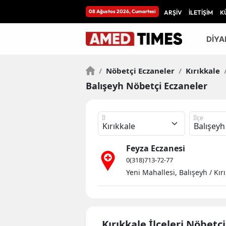
08 Ağustos 2026, Cumartesi
ARŞİV
İLETİŞİM
K
DİYA
/
Nöbetçi Eczaneler
/
Kırıkkale
Balışeyh Nöbetçi Eczaneler
İl
İlçe
Feyza Eczanesi
0(318)713-72-77
Yeni Mahallesi, Balışeyh / Kır
Kırıkkale İlçeleri Nöbetç