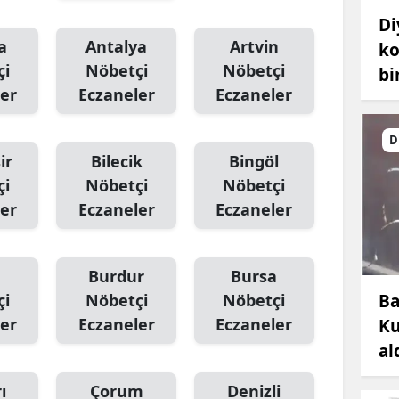
Di
a
Antalya
Artvin
ko
çi
Nöbetçi
Nöbetçi
bi
er
Eczaneler
Eczaneler
D
ir
Bilecik
Bingöl
çi
Nöbetçi
Nöbetçi
er
Eczaneler
Eczaneler
Burdur
Bursa
Ba
çi
Nöbetçi
Nöbetçi
er
Eczaneler
Eczaneler
Ku
al
ı
Çorum
Denizli