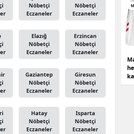
çi
Nöbetçi
Nöbetçi
M
er
Eczaneler
Eczaneler
e
Elazığ
Erzincan
çi
Nöbetçi
Nöbetçi
er
Eczaneler
Eczaneler
Ma
he
ir
Gaziantep
Giresun
ka
çi
Nöbetçi
Nöbetçi
er
Eczaneler
Eczaneler
ri
Hatay
Isparta
çi
Nöbetçi
Nöbetçi
er
Eczaneler
Eczaneler