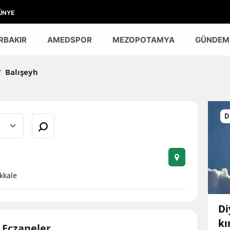
ÜNYE
RBAKIR
AMEDSPOR
MEZOPOTAMYA
GÜNDEM
/
Balışeyh
D
ıkkale
Di
kı
i Eczaneler