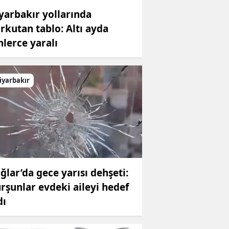
yarbakır yollarında
rkutan tablo: Altı ayda
nlerce yaralı
iyarbakır
ğlar’da gece yarısı dehşeti:
rşunlar evdeki aileyi hedef
dı