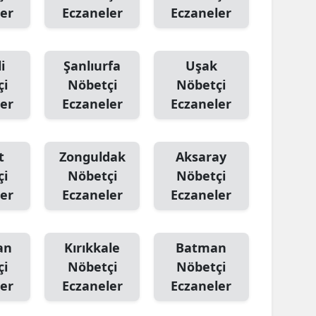
er
Eczaneler
Eczaneler
i
Şanlıurfa
Uşak
çi
Nöbetçi
Nöbetçi
er
Eczaneler
Eczaneler
t
Zonguldak
Aksaray
çi
Nöbetçi
Nöbetçi
er
Eczaneler
Eczaneler
an
Kırıkkale
Batman
çi
Nöbetçi
Nöbetçi
er
Eczaneler
Eczaneler