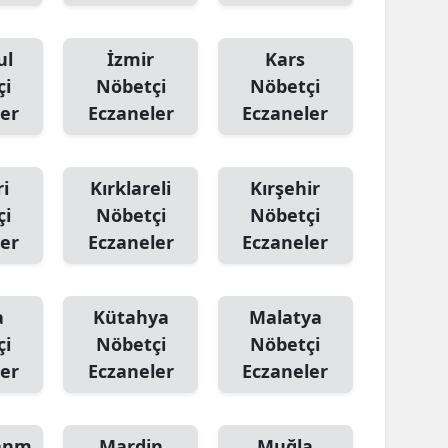
ul
İzmir
Kars
çi
Nöbetçi
Nöbetçi
er
Eczaneler
Eczaneler
i
Kırklareli
Kırşehir
çi
Nöbetçi
Nöbetçi
er
Eczaneler
Eczaneler
a
Kütahya
Malatya
çi
Nöbetçi
Nöbetçi
er
Eczaneler
Eczaneler
anm
Mardin
Muğla