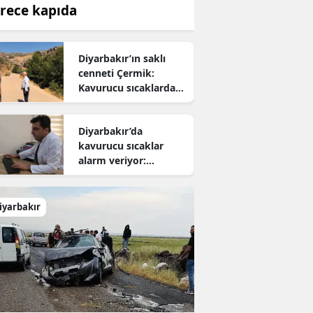
rece kapıda
Diyarbakır’ın saklı
cenneti Çermik:
Kavurucu sıcaklardan
kaçanların yeni adresi
oldu
Diyarbakır’da
kavurucu sıcaklar
alarm veriyor:
Uzmanından hayati
uyarı
iyarbakır