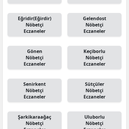
Eğridir(Eğirdir)
Gelendost
Nöbetçi
Nöbetçi
Eczaneler
Eczaneler
Gönen
Keçiborlu
Nöbetçi
Nöbetçi
Eczaneler
Eczaneler
Senirkent
Sütçüler
Nöbetçi
Nöbetçi
Eczaneler
Eczaneler
Şarkikaraağaç
Uluborlu
Nöbetçi
Nöbetçi