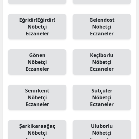
Eğridir(Eğirdir)
Gelendost
Nöbetçi
Nöbetçi
Eczaneler
Eczaneler
Gönen
Keçiborlu
Nöbetçi
Nöbetçi
Eczaneler
Eczaneler
Senirkent
Sütçüler
Nöbetçi
Nöbetçi
Eczaneler
Eczaneler
Şarkikaraağaç
Uluborlu
Nöbetçi
Nöbetçi