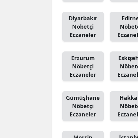
Diyarbakır
Edirn
Nöbetçi
Nöbet
Eczaneler
Eczanel
Erzurum
Eskişeh
Nöbetçi
Nöbet
Eczaneler
Eczanel
Gümüşhane
Hakka
Nöbetçi
Nöbet
Eczaneler
Eczanel
Mersin
İstanb