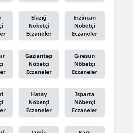
e
Elazığ
Erzincan
çi
Nöbetçi
Nöbetçi
er
Eczaneler
Eczaneler
ir
Gaziantep
Giresun
çi
Nöbetçi
Nöbetçi
er
Eczaneler
Eczaneler
ri
Hatay
Isparta
çi
Nöbetçi
Nöbetçi
er
Eczaneler
Eczaneler
ul
İzmir
Kars