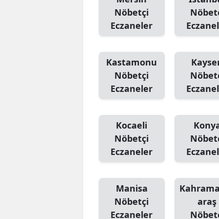
Nöbetçi
Nöbet
Eczaneler
Eczanel
Kastamonu
Kayser
Nöbetçi
Nöbet
Eczaneler
Eczanel
Kocaeli
Kony
Nöbetçi
Nöbet
Eczaneler
Eczanel
Manisa
Kahram
Nöbetçi
araş
Eczaneler
Nöbet