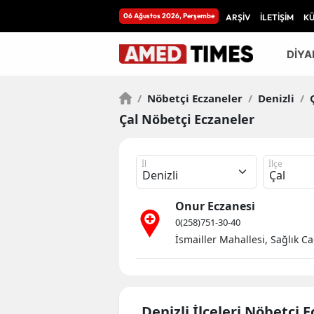
06 Ağustos 2026, Perşembe
ARŞİV
İLETİŞİM
K
DİYA
/
Nöbetçi Eczaneler
/
Denizli
/
Ç
Çal Nöbetçi Eczaneler
İl
İlçe
Onur Eczanesi
0(258)751-30-40
İsmailler Mahallesi, Sağlık C
Denizli İlçeleri Nöbetçi 