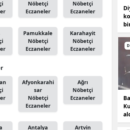
çi
Nöbetçi
Nöbetçi
Di
er
Eczaneler
Eczaneler
ko
bi
s
Pamukkale
Karahayit
çi
Nöbetçi
Nöbetçi
D
er
Eczaneler
Eczaneler
er
an
Afyonkarahi
Ağrı
çi
sar
Nöbetçi
Ba
er
Nöbetçi
Eczaneler
Eczaneler
Ku
al
a
Antalya
Artvin