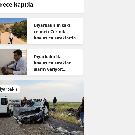
rece kapıda
Diyarbakır’ın saklı
cenneti Çermik:
Kavurucu sıcaklardan
kaçanların yeni adresi
oldu
Diyarbakır’da
kavurucu sıcaklar
alarm veriyor:
Uzmanından hayati
uyarı
iyarbakır