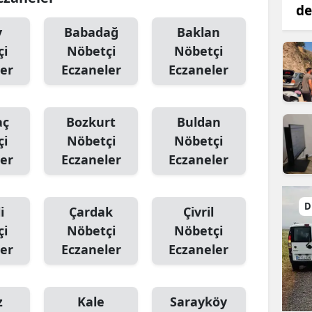
de
y
Babadağ
Baklan
çi
Nöbetçi
Nöbetçi
er
Eczaneler
Eczaneler
aç
Bozkurt
Buldan
çi
Nöbetçi
Nöbetçi
er
Eczaneler
Eczaneler
D
i
Çardak
Çivril
çi
Nöbetçi
Nöbetçi
er
Eczaneler
Eczaneler
z
Kale
Sarayköy