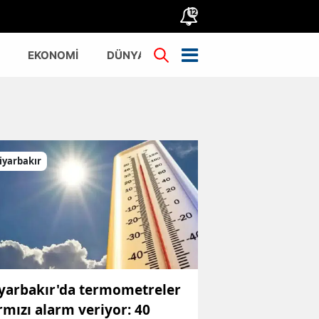
12
EKONOMİ
DÜNYA
TÜRKİYE
iyarbakır
yarbakır'da termometreler
rmızı alarm veriyor: 40