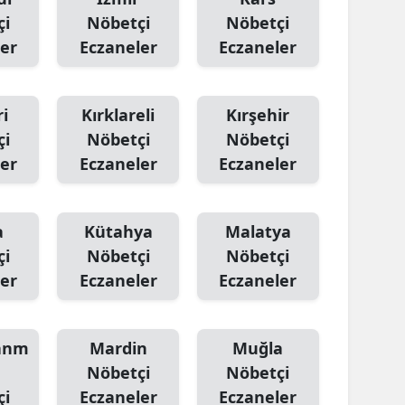
çi
Nöbetçi
Nöbetçi
er
Eczaneler
Eczaneler
i
Kırklareli
Kırşehir
çi
Nöbetçi
Nöbetçi
er
Eczaneler
Eczaneler
a
Kütahya
Malatya
çi
Nöbetçi
Nöbetçi
er
Eczaneler
Eczaneler
anm
Mardin
Muğla
Nöbetçi
Nöbetçi
çi
Eczaneler
Eczaneler