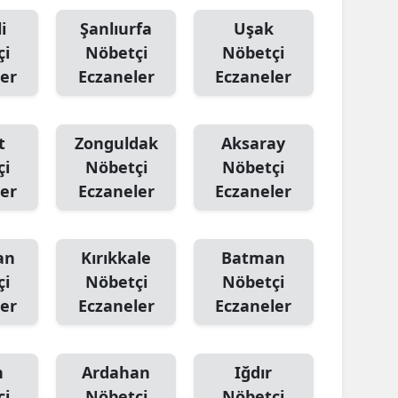
i
Şanlıurfa
Uşak
çi
Nöbetçi
Nöbetçi
er
Eczaneler
Eczaneler
t
Zonguldak
Aksaray
çi
Nöbetçi
Nöbetçi
er
Eczaneler
Eczaneler
an
Kırıkkale
Batman
çi
Nöbetçi
Nöbetçi
er
Eczaneler
Eczaneler
n
Ardahan
Iğdır
çi
Nöbetçi
Nöbetçi