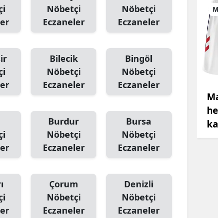
çi
Nöbetçi
Nöbetçi
M
er
Eczaneler
Eczaneler
ir
Bilecik
Bingöl
çi
Nöbetçi
Nöbetçi
er
Eczaneler
Eczaneler
Ma
he
Burdur
Bursa
ka
çi
Nöbetçi
Nöbetçi
er
Eczaneler
Eczaneler
ı
Çorum
Denizli
çi
Nöbetçi
Nöbetçi
er
Eczaneler
Eczaneler