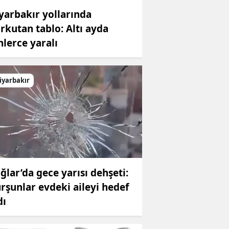
yarbakır yollarında
rkutan tablo: Altı ayda
nlerce yaralı
iyarbakır
ğlar’da gece yarısı dehşeti:
rşunlar evdeki aileyi hedef
dı