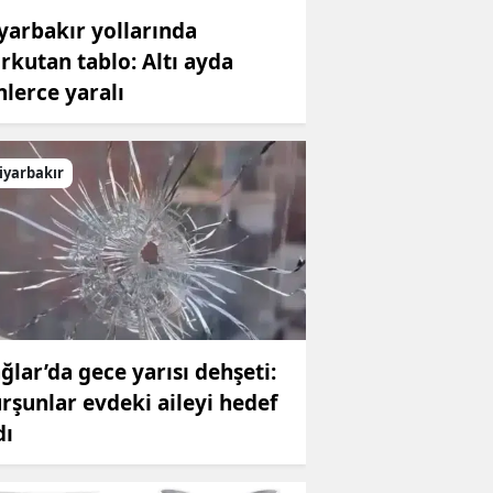
yarbakır yollarında
rkutan tablo: Altı ayda
nlerce yaralı
iyarbakır
ğlar’da gece yarısı dehşeti:
rşunlar evdeki aileyi hedef
dı