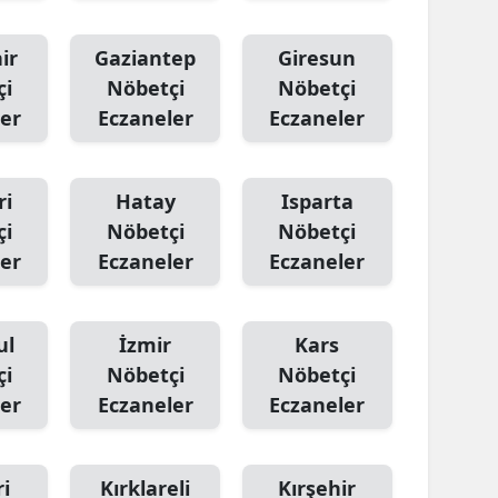
ir
Gaziantep
Giresun
çi
Nöbetçi
Nöbetçi
er
Eczaneler
Eczaneler
ri
Hatay
Isparta
çi
Nöbetçi
Nöbetçi
er
Eczaneler
Eczaneler
ul
İzmir
Kars
çi
Nöbetçi
Nöbetçi
er
Eczaneler
Eczaneler
i
Kırklareli
Kırşehir