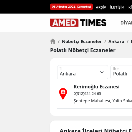
08 Ağustos 2026, Cumartesi
ARŞİV
İLETİŞİM
K
DİYA
/
Nöbetçi Eczaneler
/
Ankara
/
P
Polatlı Nöbetçi Eczaneler
İl
İlçe
Kerimoğlu Eczanesi
0(312)624-24-65
Şentepe Mahallesi, Yalta Soka
Ankara İlçeleri Nöbetçi 