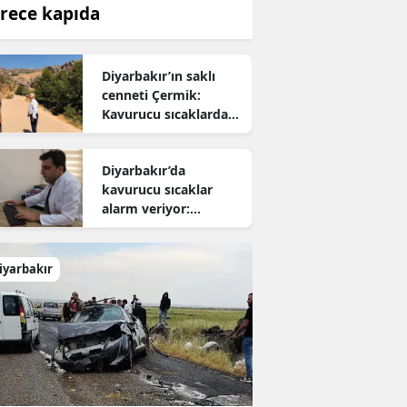
rece kapıda
Diyarbakır’ın saklı
cenneti Çermik:
Kavurucu sıcaklardan
kaçanların yeni adresi
oldu
Diyarbakır’da
kavurucu sıcaklar
alarm veriyor:
Uzmanından hayati
uyarı
iyarbakır