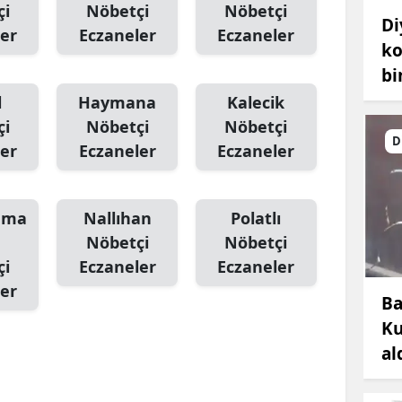
çi
Nöbetçi
Nöbetçi
Di
er
Eczaneler
Eczaneler
ko
bi
l
Haymana
Kalecik
çi
Nöbetçi
Nöbetçi
D
er
Eczaneler
Eczaneler
hama
Nallıhan
Polatlı
Nöbetçi
Nöbetçi
çi
Eczaneler
Eczaneler
er
Ba
Ku
al