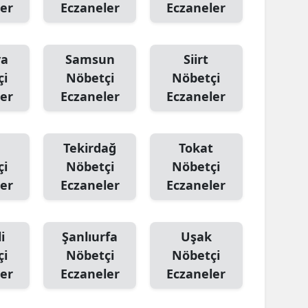
er
Eczaneler
Eczaneler
ya
Samsun
Siirt
çi
Nöbetçi
Nöbetçi
er
Eczaneler
Eczaneler
Tekirdağ
Tokat
çi
Nöbetçi
Nöbetçi
er
Eczaneler
Eczaneler
i
Şanlıurfa
Uşak
çi
Nöbetçi
Nöbetçi
er
Eczaneler
Eczaneler