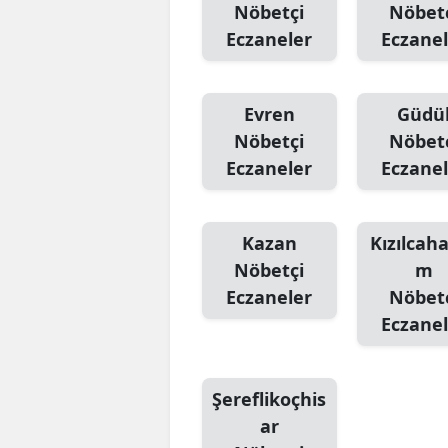
Nöbetçi
Nöbet
Eczaneler
Eczanel
Evren
Güdü
Nöbetçi
Nöbet
Eczaneler
Eczanel
Kazan
Kızılca
Nöbetçi
m
Eczaneler
Nöbet
Eczanel
Şereflikoçhis
ar