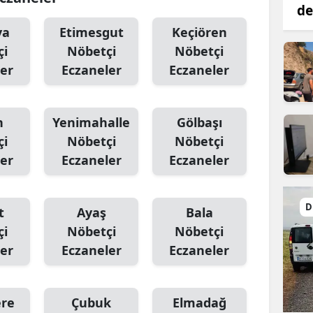
de
ya
Etimesgut
Keçiören
çi
Nöbetçi
Nöbetçi
er
Eczaneler
Eczaneler
n
Yenimahalle
Gölbaşı
çi
Nöbetçi
Nöbetçi
er
Eczaneler
Eczaneler
D
t
Ayaş
Bala
çi
Nöbetçi
Nöbetçi
er
Eczaneler
Eczaneler
ere
Çubuk
Elmadağ