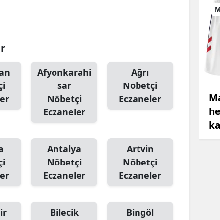
M
er
an
Afyonkarahi
Ağrı
çi
sar
Nöbetçi
Ma
er
Nöbetçi
Eczaneler
he
Eczaneler
ka
a
Antalya
Artvin
çi
Nöbetçi
Nöbetçi
er
Eczaneler
Eczaneler
ir
Bilecik
Bingöl