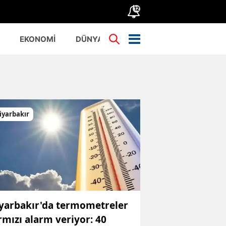
12
EKONOMİ
DÜNYA
TÜRKİYE
iyarbakır
yarbakır'da termometreler
rmızı alarm veriyor: 40