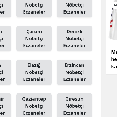
çi
Nöbetçi
Nöbetçi
M
er
Eczaneler
Eczaneler
ı
Çorum
Denizli
çi
Nöbetçi
Nöbetçi
er
Eczaneler
Eczaneler
Ma
he
e
Elazığ
Erzincan
ka
çi
Nöbetçi
Nöbetçi
er
Eczaneler
Eczaneler
ir
Gaziantep
Giresun
çi
Nöbetçi
Nöbetçi
er
Eczaneler
Eczaneler