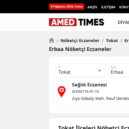
07 Ağustos 2026, Cuma
ARŞİV
İLETİŞİM
KÜNY
DİYA
/
Nöbetçi Eczaneler
/
Tokat
/
Er
Erbaa Nöbetçi Eczaneler
İl
İlçe
Sağlık Eczanesi
0(356)716-01-10
Zıya Gökalp Mah. Rauf Denkta
Tokat İlçeleri Nöbetçi Ec