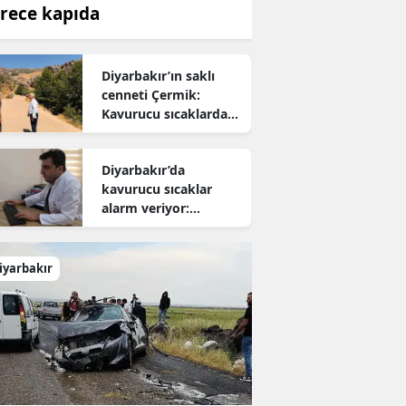
rece kapıda
Diyarbakır’ın saklı
cenneti Çermik:
Kavurucu sıcaklardan
kaçanların yeni adresi
oldu
Diyarbakır’da
kavurucu sıcaklar
alarm veriyor:
Uzmanından hayati
uyarı
iyarbakır