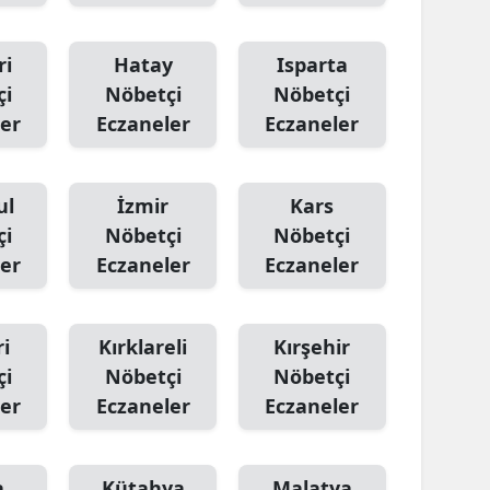
ri
Hatay
Isparta
çi
Nöbetçi
Nöbetçi
er
Eczaneler
Eczaneler
ul
İzmir
Kars
çi
Nöbetçi
Nöbetçi
er
Eczaneler
Eczaneler
i
Kırklareli
Kırşehir
çi
Nöbetçi
Nöbetçi
er
Eczaneler
Eczaneler
a
Kütahya
Malatya