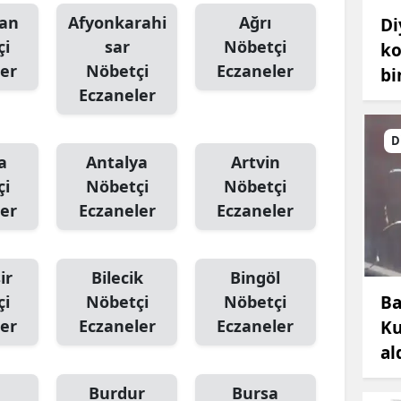
an
Afyonkarahi
Ağrı
Di
çi
sar
Nöbetçi
ko
er
Nöbetçi
Eczaneler
bi
Eczaneler
D
a
Antalya
Artvin
çi
Nöbetçi
Nöbetçi
er
Eczaneler
Eczaneler
ir
Bilecik
Bingöl
Ba
çi
Nöbetçi
Nöbetçi
er
Eczaneler
Eczaneler
Ku
al
Burdur
Bursa