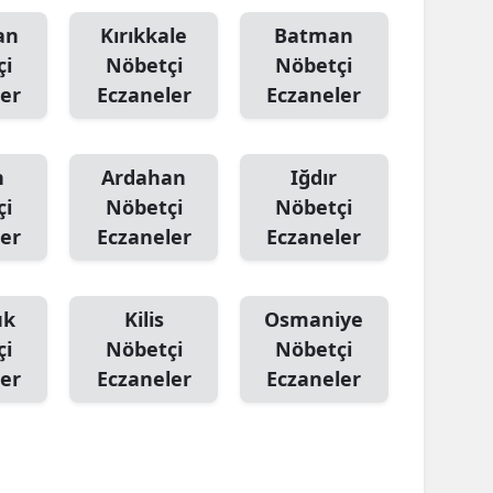
an
Kırıkkale
Batman
çi
Nöbetçi
Nöbetçi
er
Eczaneler
Eczaneler
n
Ardahan
Iğdır
çi
Nöbetçi
Nöbetçi
er
Eczaneler
Eczaneler
ük
Kilis
Osmaniye
çi
Nöbetçi
Nöbetçi
er
Eczaneler
Eczaneler