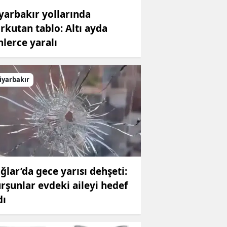
yarbakır yollarında
rkutan tablo: Altı ayda
nlerce yaralı
iyarbakır
ğlar’da gece yarısı dehşeti:
rşunlar evdeki aileyi hedef
dı