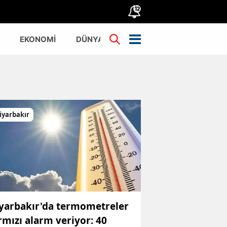
12
EKONOMİ
DÜNYA
TÜRKİYE
iyarbakır
yarbakır'da termometreler
rmızı alarm veriyor: 40