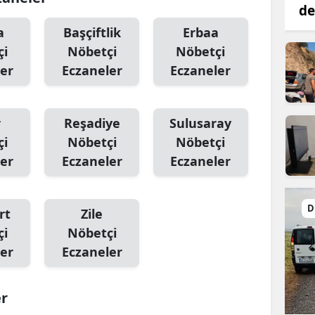
de
a
Başçiftlik
Erbaa
çi
Nöbetçi
Nöbetçi
er
Eczaneler
Eczaneler
r
Reşadiye
Sulusaray
çi
Nöbetçi
Nöbetçi
er
Eczaneler
Eczaneler
D
rt
Zile
çi
Nöbetçi
er
Eczaneler
er