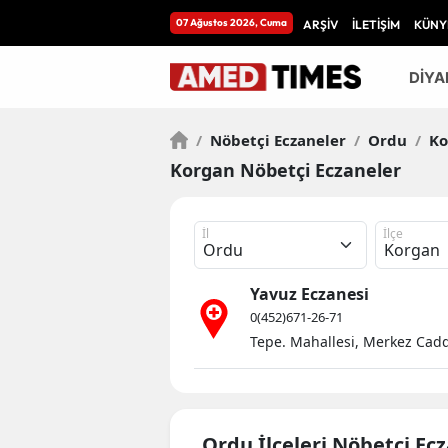
07 Ağustos 2026, Cuma
ARŞİV
İLETİŞİM
KÜNY
DİYA
/
Nöbetçi Eczaneler
/
Ordu
/
Ko
Korgan Nöbetçi Eczaneler
İl
İlçe
Yavuz Eczanesi
0(452)671-26-71
Tepe. Mahallesi, Merkez Cadd
Ordu İlçeleri Nöbetçi Ec