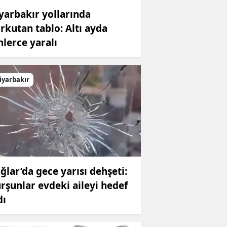
yarbakır yollarında
rkutan tablo: Altı ayda
nlerce yaralı
iyarbakır
ğlar’da gece yarısı dehşeti:
rşunlar evdeki aileyi hedef
dı