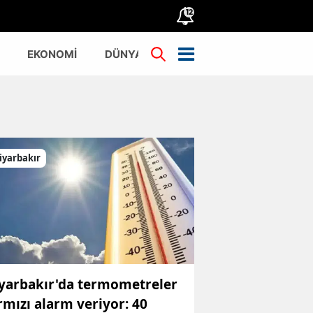
12
EKONOMİ
DÜNYA
TÜRKİYE
iyarbakır
yarbakır'da termometreler
rmızı alarm veriyor: 40