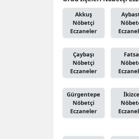
Akkuş
Aybast
Nöbetçi
Nöbet
Eczaneler
Eczanel
Çaybaşı
Fats
Nöbetçi
Nöbet
Eczaneler
Eczanel
Gürgentepe
İkizc
Nöbetçi
Nöbet
Eczaneler
Eczanel