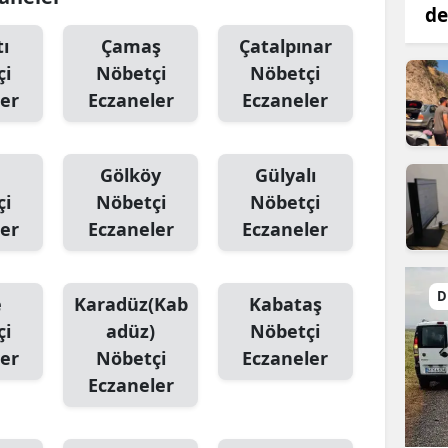
de
ı
Çamaş
Çatalpınar
çi
Nöbetçi
Nöbetçi
er
Eczaneler
Eczaneler
a
Gölköy
Gülyalı
çi
Nöbetçi
Nöbetçi
er
Eczaneler
Eczaneler
D
e
Karadüz(Kab
Kabataş
çi
adüz)
Nöbetçi
er
Nöbetçi
Eczaneler
Eczaneler