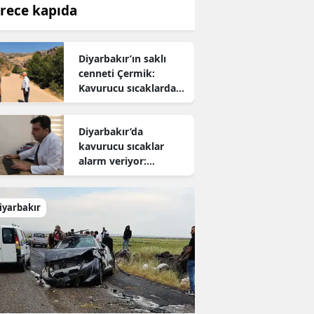
rece kapıda
Diyarbakır’ın saklı
cenneti Çermik:
Kavurucu sıcaklardan
kaçanların yeni adresi
oldu
Diyarbakır’da
kavurucu sıcaklar
alarm veriyor:
Uzmanından hayati
uyarı
iyarbakır