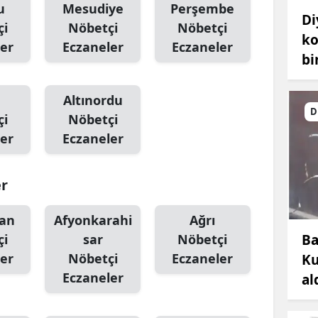
u
Mesudiye
Perşembe
Di
çi
Nöbetçi
Nöbetçi
ko
er
Eczaneler
Eczaneler
bi
Altınordu
D
çi
Nöbetçi
er
Eczaneler
er
an
Afyonkarahi
Ağrı
Ba
çi
sar
Nöbetçi
er
Nöbetçi
Eczaneler
Ku
Eczaneler
al