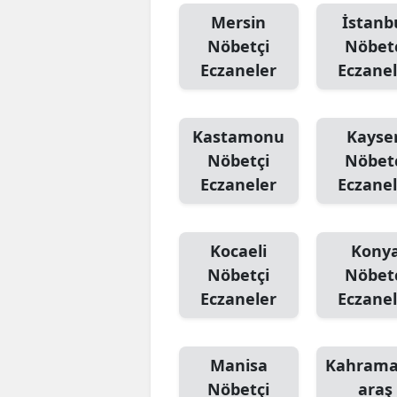
Mersin
İstanb
Nöbetçi
Nöbet
Eczaneler
Eczanel
Kastamonu
Kayser
Nöbetçi
Nöbet
Eczaneler
Eczanel
Kocaeli
Kony
Nöbetçi
Nöbet
Eczaneler
Eczanel
Manisa
Kahram
Nöbetçi
araş