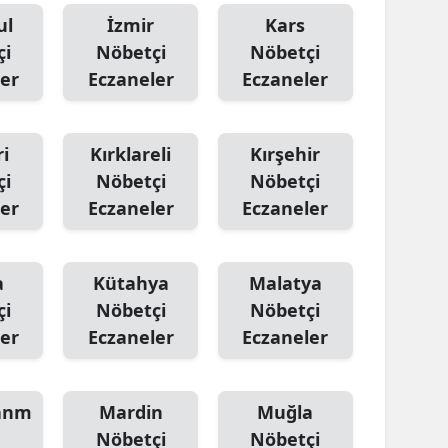
ul
İzmir
Kars
çi
Nöbetçi
Nöbetçi
er
Eczaneler
Eczaneler
i
Kırklareli
Kırşehir
çi
Nöbetçi
Nöbetçi
er
Eczaneler
Eczaneler
a
Kütahya
Malatya
çi
Nöbetçi
Nöbetçi
er
Eczaneler
Eczaneler
anm
Mardin
Muğla
Nöbetçi
Nöbetçi