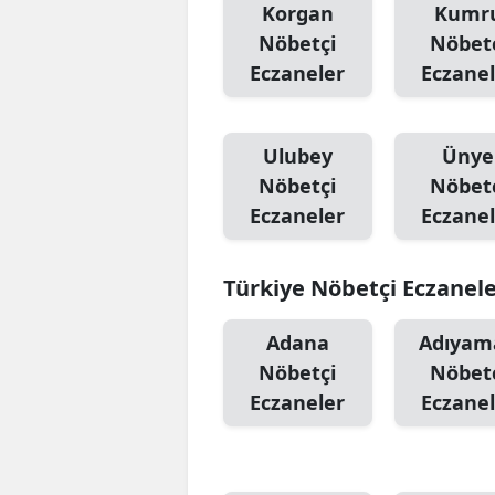
Korgan
Kumr
Nöbetçi
Nöbet
Eczaneler
Eczanel
Ulubey
Ünye
Nöbetçi
Nöbet
Eczaneler
Eczanel
Türkiye Nöbetçi Eczanel
Adana
Adıyam
Nöbetçi
Nöbet
Eczaneler
Eczanel