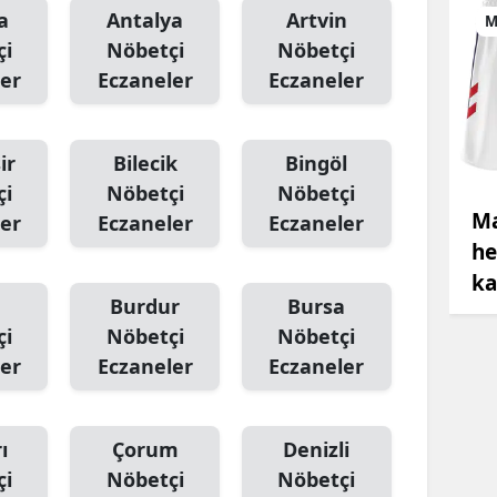
a
Antalya
Artvin
M
çi
Nöbetçi
Nöbetçi
er
Eczaneler
Eczaneler
ir
Bilecik
Bingöl
çi
Nöbetçi
Nöbetçi
Ma
er
Eczaneler
Eczaneler
he
ka
Burdur
Bursa
çi
Nöbetçi
Nöbetçi
er
Eczaneler
Eczaneler
ı
Çorum
Denizli
çi
Nöbetçi
Nöbetçi