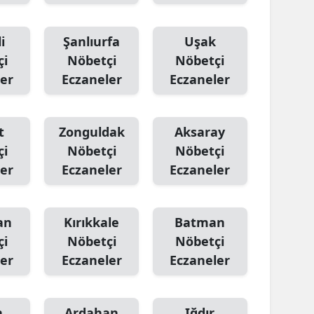
i
Şanlıurfa
Uşak
çi
Nöbetçi
Nöbetçi
er
Eczaneler
Eczaneler
t
Zonguldak
Aksaray
çi
Nöbetçi
Nöbetçi
er
Eczaneler
Eczaneler
an
Kırıkkale
Batman
çi
Nöbetçi
Nöbetçi
er
Eczaneler
Eczaneler
n
Ardahan
Iğdır