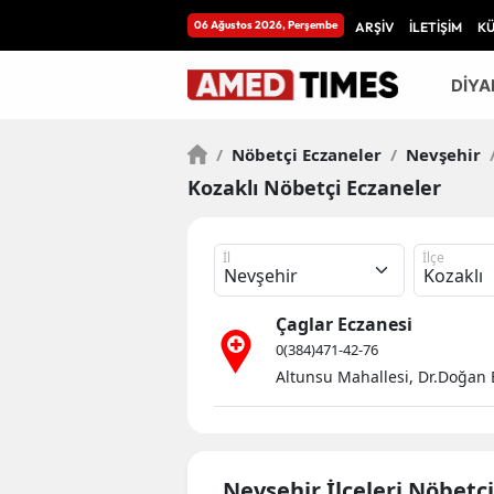
06 Ağustos 2026, Perşembe
ARŞİV
İLETİŞİM
K
DİYA
/
Nöbetçi Eczaneler
/
Nevşehir
Kozaklı Nöbetçi Eczaneler
İl
İlçe
Çaglar Eczanesi
0(384)471-42-76
Altunsu Mahallesi, Dr.Doğan 
Nevşehir İlçeleri Nöbetç