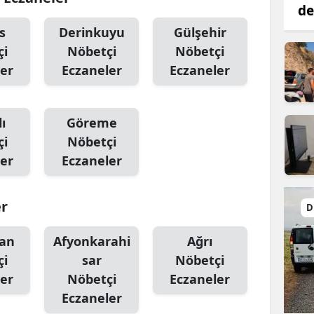
de
s
Derinkuyu
Gülşehir
çi
Nöbetçi
Nöbetçi
er
Eczaneler
Eczaneler
ı
Göreme
çi
Nöbetçi
er
Eczaneler
er
D
an
Afyonkarahi
Ağrı
çi
sar
Nöbetçi
er
Nöbetçi
Eczaneler
Eczaneler