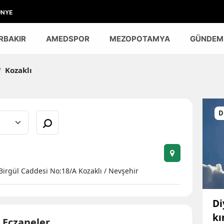
ÜNYE
RBAKIR
AMEDSPOR
MEZOPOTAMYA
GÜNDEM
/
Kozaklı
D
Birgül Caddesi No:18/A Kozaklı / Nevşehir
Di
kı
i Eczaneler