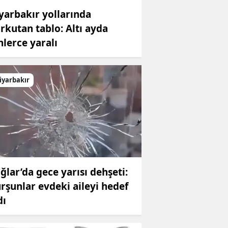
yarbakır yollarında
rkutan tablo: Altı ayda
nlerce yaralı
iyarbakır
ğlar’da gece yarısı dehşeti:
rşunlar evdeki aileyi hedef
dı