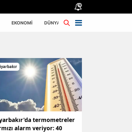
12
EKONOMİ
DÜNYA
TÜRKİYE
iyarbakır
yarbakır'da termometreler
rmızı alarm veriyor: 40