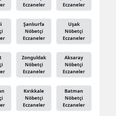
er
Eczaneler
Eczaneler
i
Şanlıurfa
Uşak
çi
Nöbetçi
Nöbetçi
er
Eczaneler
Eczaneler
t
Zonguldak
Aksaray
çi
Nöbetçi
Nöbetçi
er
Eczaneler
Eczaneler
an
Kırıkkale
Batman
çi
Nöbetçi
Nöbetçi
er
Eczaneler
Eczaneler