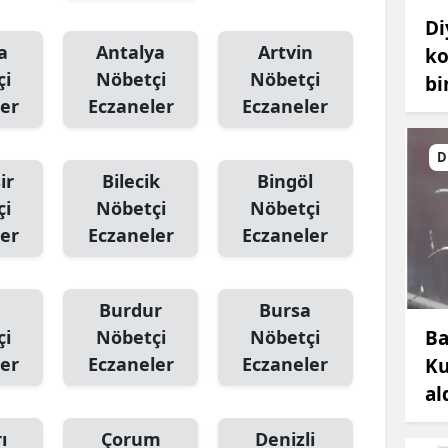
Di
a
Antalya
Artvin
ko
çi
Nöbetçi
Nöbetçi
bi
er
Eczaneler
Eczaneler
D
ir
Bilecik
Bingöl
çi
Nöbetçi
Nöbetçi
er
Eczaneler
Eczaneler
Burdur
Bursa
Ba
çi
Nöbetçi
Nöbetçi
er
Eczaneler
Eczaneler
Ku
al
ı
Çorum
Denizli