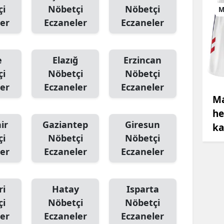
çi
Nöbetçi
Nöbetçi
M
er
Eczaneler
Eczaneler
e
Elazığ
Erzincan
çi
Nöbetçi
Nöbetçi
er
Eczaneler
Eczaneler
Ma
he
ir
Gaziantep
Giresun
ka
çi
Nöbetçi
Nöbetçi
er
Eczaneler
Eczaneler
ri
Hatay
Isparta
çi
Nöbetçi
Nöbetçi
er
Eczaneler
Eczaneler