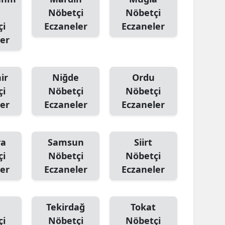
Nöbetçi
Nöbetçi
çi
Eczaneler
Eczaneler
er
ir
Niğde
Ordu
çi
Nöbetçi
Nöbetçi
er
Eczaneler
Eczaneler
ya
Samsun
Siirt
çi
Nöbetçi
Nöbetçi
er
Eczaneler
Eczaneler
Tekirdağ
Tokat
çi
Nöbetçi
Nöbetçi