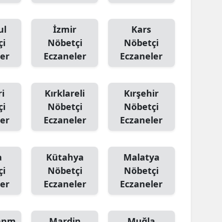
ul
İzmir
Kars
çi
Nöbetçi
Nöbetçi
er
Eczaneler
Eczaneler
i
Kırklareli
Kırşehir
çi
Nöbetçi
Nöbetçi
er
Eczaneler
Eczaneler
a
Kütahya
Malatya
çi
Nöbetçi
Nöbetçi
er
Eczaneler
Eczaneler
anm
Mardin
Muğla