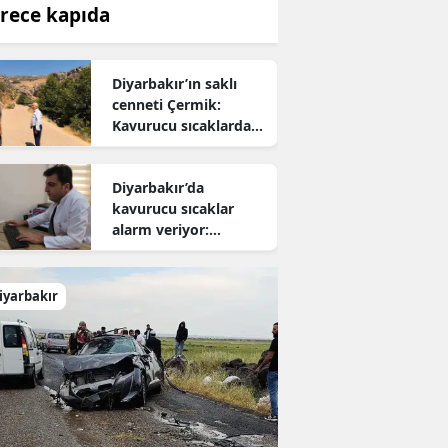
rece kapıda
Diyarbakır’ın saklı
cenneti Çermik:
Kavurucu sıcaklardan
kaçanların yeni adresi
oldu
Diyarbakır’da
kavurucu sıcaklar
alarm veriyor:
Uzmanından hayati
uyarı
iyarbakır