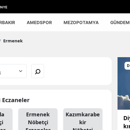
ÜNYE
RBAKIR
AMEDSPOR
MEZOPOTAMYA
GÜNDEM
/
Ermenek
D
 Eczaneler
la
Ermenek
Kazımkarabe
Di
çi
Nöbetçi
kir
kı