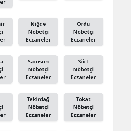
er
ir
Niğde
Ordu
çi
Nöbetçi
Nöbetçi
er
Eczaneler
Eczaneler
ya
Samsun
Siirt
çi
Nöbetçi
Nöbetçi
er
Eczaneler
Eczaneler
Tekirdağ
Tokat
çi
Nöbetçi
Nöbetçi
er
Eczaneler
Eczaneler