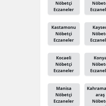
Nöbetçi
Nöbet
Eczaneler
Eczanel
Kastamonu
Kayser
Nöbetçi
Nöbet
Eczaneler
Eczanel
Kocaeli
Kony
Nöbetçi
Nöbet
Eczaneler
Eczanel
Manisa
Kahram
Nöbetçi
araş
Eczaneler
Nöbet