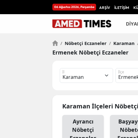
06 Ağustos 2026, Perşembe
ARŞİV
İLETİŞİM
K
DİYA
/
Nöbetçi Eczaneler
/
Karaman
Ermenek Nöbetçi Eczaneler
İl
İlçe
Karaman İlçeleri Nöbetçi
Ayrancı
Başyay
Nöbetçi
Nöbet