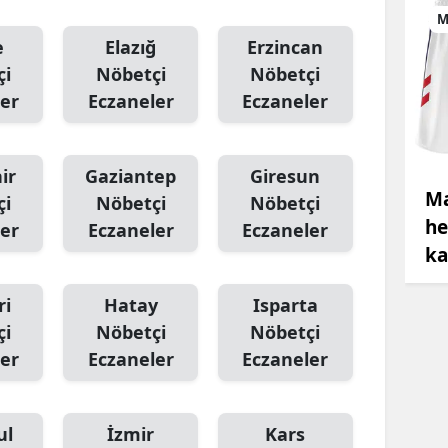
M
e
Elazığ
Erzincan
çi
Nöbetçi
Nöbetçi
er
Eczaneler
Eczaneler
ir
Gaziantep
Giresun
Ma
çi
Nöbetçi
Nöbetçi
he
er
Eczaneler
Eczaneler
ka
ri
Hatay
Isparta
çi
Nöbetçi
Nöbetçi
er
Eczaneler
Eczaneler
ul
İzmir
Kars