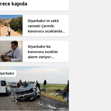
rece kapıda
Diyarbakır’ın saklı
cenneti Çermik:
Kavurucu sıcaklardan
kaçanların yeni adresi
oldu
Diyarbakır’da
kavurucu sıcaklar
alarm veriyor:
Uzmanından hayati
uyarı
iyarbakır