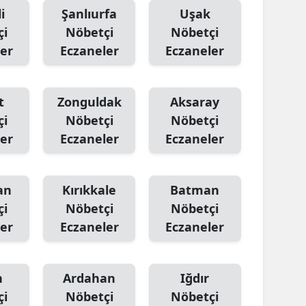
i
Şanlıurfa
Uşak
çi
Nöbetçi
Nöbetçi
er
Eczaneler
Eczaneler
t
Zonguldak
Aksaray
çi
Nöbetçi
Nöbetçi
er
Eczaneler
Eczaneler
an
Kırıkkale
Batman
çi
Nöbetçi
Nöbetçi
er
Eczaneler
Eczaneler
n
Ardahan
Iğdır
çi
Nöbetçi
Nöbetçi