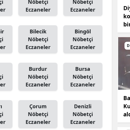
çi
Nöbetçi
Nöbetçi
Di
er
Eczaneler
Eczaneler
ko
bi
ir
Bilecik
Bingöl
çi
Nöbetçi
Nöbetçi
D
er
Eczaneler
Eczaneler
Burdur
Bursa
çi
Nöbetçi
Nöbetçi
er
Eczaneler
Eczaneler
Ba
Ku
ı
Çorum
Denizli
al
çi
Nöbetçi
Nöbetçi
er
Eczaneler
Eczaneler