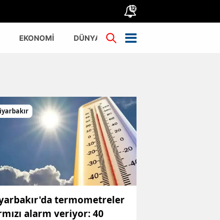
12
EKONOMİ
DÜNYA
TÜRKİYE
iyarbakır
yarbakır'da termometreler
rmızı alarm veriyor: 40