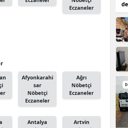
er
Eczaneler
Nöbetçi
de
Eczaneler
er
an
Afyonkarahi
Ağrı
çi
sar
Nöbetçi
D
er
Nöbetçi
Eczaneler
Eczaneler
a
Antalya
Artvin