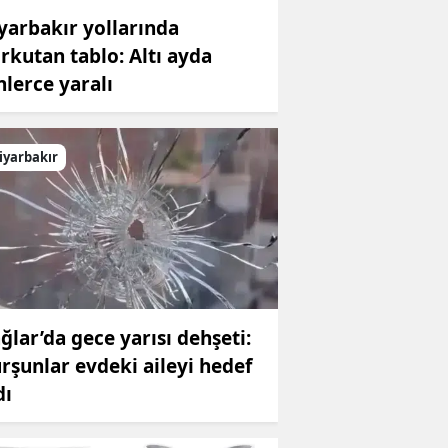
yarbakır yollarında
rkutan tablo: Altı ayda
nlerce yaralı
iyarbakır
ğlar’da gece yarısı dehşeti:
rşunlar evdeki aileyi hedef
dı