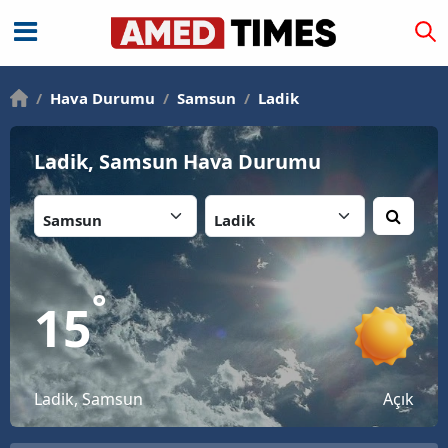
/
Hava Durumu
/
Samsun
/
Ladik
Ladik, Samsun Hava Durumu
İl:
İlçe:
°
15
Ladik, Samsun
Açık