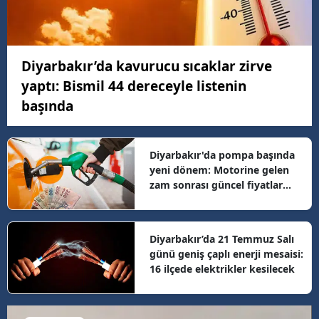
Diyarbakır’da kavurucu sıcaklar zirve
yaptı: Bismil 44 dereceyle listenin
başında
Diyarbakır'da pompa başında
yeni dönem: Motorine gelen
zam sonrası güncel fiyatlar
belli oldu
Diyarbakır’da 21 Temmuz Salı
günü geniş çaplı enerji mesaisi:
16 ilçede elektrikler kesilecek