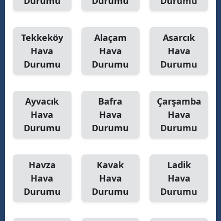
Durumu
Durumu
Durumu
Tekkeköy
Alaçam
Asarcık
Hava
Hava
Hava
Durumu
Durumu
Durumu
Ayvacık
Bafra
Çarşamba
Hava
Hava
Hava
Durumu
Durumu
Durumu
Havza
Kavak
Ladik
Hava
Hava
Hava
Durumu
Durumu
Durumu