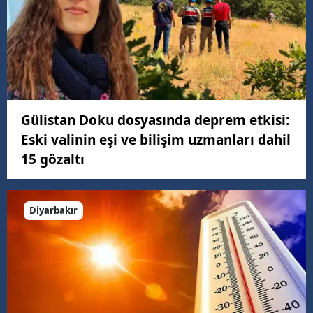
Gülistan Doku dosyasında deprem etkisi:
Eski valinin eşi ve bilişim uzmanları dahil
15 gözaltı
Diyarbakır