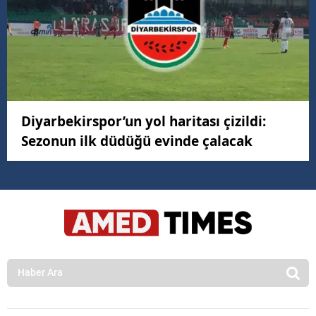
Diyarbekirspor’un yol haritası çizildi:
Sezonun ilk düdüğü evinde çalacak