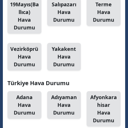
19Mayıs(Ba
Salıpazarı
Terme
llıca)
Hava
Hava
Hava
Durumu
Durumu
Durumu
Vezirköprü
Yakakent
Hava
Hava
Durumu
Durumu
Türkiye Hava Durumu
Adana
Adıyaman
Afyonkara
Hava
Hava
hisar
Durumu
Durumu
Hava
Durumu