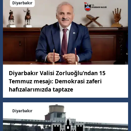
Diyarbakır
Diyarbakır Valisi Zorluoğlu'ndan 15
Temmuz mesajı: Demokrasi zaferi
hafızalarımızda taptaze
Diyarbakır