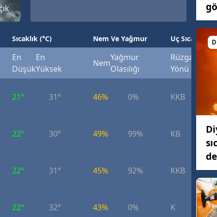
gö
çık
Sıcaklık (°C)
Nem Ve Yağmur
Uç Sıcaklık (°
D
En
En
Yağmur
Rüzgar
Rüzg
Nem
Düşük
Yüksek
Olasılığı
Yönü
Hızı
21°
31°
46%
0%
KKB
6.
Di
22°
30°
49%
99%
KB
9.
sı
de
22°
31°
45%
92%
KKB
5.
22°
32°
43%
0%
K
4.