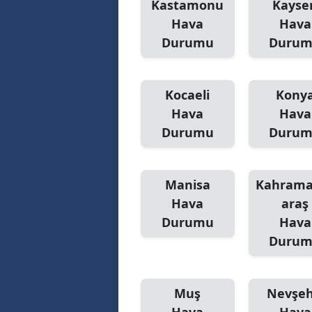
Kastamonu
Kayser
Hava
Hava
Durumu
Duru
Kocaeli
Kony
Hava
Hava
Durumu
Duru
Manisa
Kahram
Hava
araş
Durumu
Hava
Duru
Muş
Nevşeh