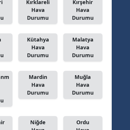
i
Kırklareli
Kırşehir
Hava
Hava
mu
Durumu
Durumu
a
Kütahya
Malatya
Hava
Hava
mu
Durumu
Durumu
anm
Mardin
Muğla
Hava
Hava
Durumu
Durumu
mu
ir
Niğde
Ordu