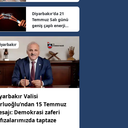
sonrası güncel fiyatlar
belli oldu
Diyarbakır’da 21
53 km/h
Temmuz Salı günü
geniş çaplı enerji
mesaisi: 16 ilçede
33 km/h
elektrikler kesilecek
iyarbakır
6 km/h
yarbakır Valisi
rluoğlu'ndan 15 Temmuz
sajı: Demokrasi zaferi
fızalarımızda taptaze