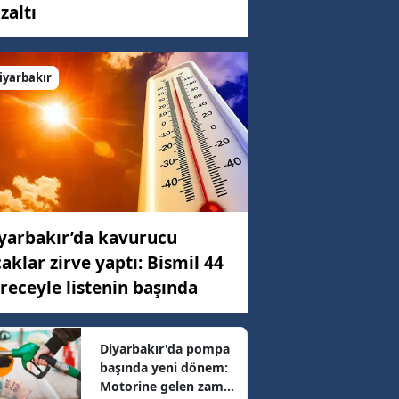
zaltı
C)
iyarbakır
ar
9 km/h
yarbakır’da kavurucu
44 km/h
caklar zirve yaptı: Bismil 44
receyle listenin başında
92 km/h
Diyarbakır'da pompa
başında yeni dönem:
75 km/h
Motorine gelen zam