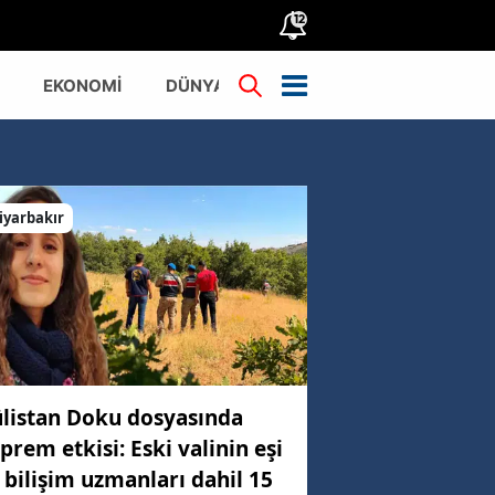
12
EKONOMİ
DÜNYA
TÜRKİYE
iyarbakır
listan Doku dosyasında
prem etkisi: Eski valinin eşi
 bilişim uzmanları dahil 15