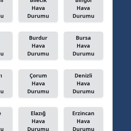
ir
Bilecik
Bingöl
Hava
Hava
mu
Durumu
Durumu
Burdur
Bursa
Hava
Hava
mu
Durumu
Durumu
ı
Çorum
Denizli
Hava
Hava
mu
Durumu
Durumu
e
Elazığ
Erzincan
Hava
Hava
mu
Durumu
Durumu