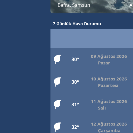
Bafra, Samsun
A
7 Günlük Hava Durumu
09 Ağustos 2026
30°
Pazar
10 Ağustos 2026
30°
Pazartesi
11 Ağustos 2026
31°
Salı
12 Ağustos 2026
32°
Çarşamba