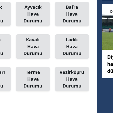
k
Ayvacık
Bafra
D
Hava
Hava
mu
Durumu
Durumu
a
Kavak
Ladik
Hava
Hava
mu
Durumu
Durumu
Di
ha
dü
arı
Terme
Vezirköprü
Hava
Hava
mu
Durumu
Durumu