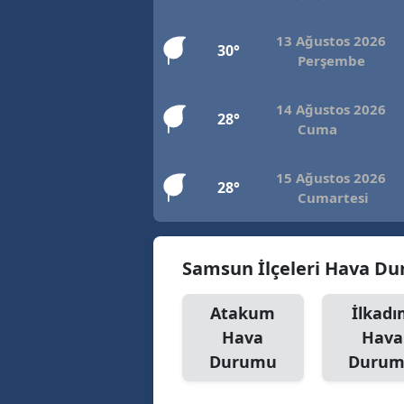
13 Ağustos 2026
30°
Perşembe
14 Ağustos 2026
28°
Cuma
15 Ağustos 2026
28°
Cumartesi
Samsun İlçeleri Hava D
Atakum
İlkad
Hava
Hava
Durumu
Duru