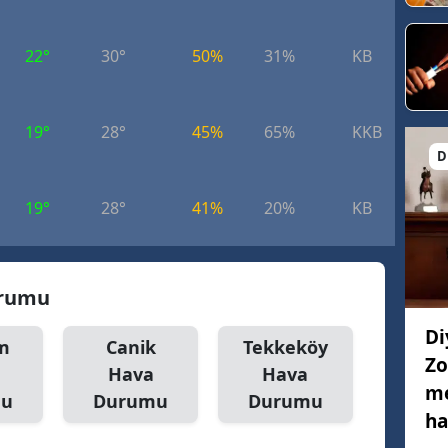
22°
30°
50%
31%
KB
7.
19°
28°
45%
65%
KKB
7.
D
19°
28°
41%
20%
KB
7.
urumu
Di
ım
Canik
Tekkeköy
Zo
Hava
Hava
me
mu
Durumu
Durumu
ha