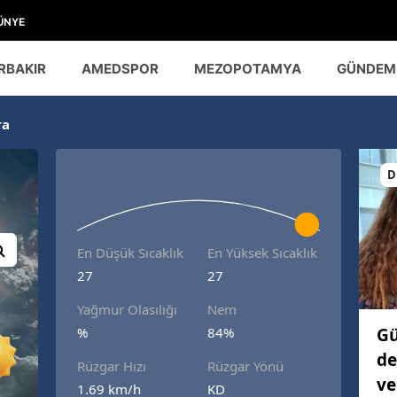
ÜNYE
RBAKIR
AMEDSPOR
MEZOPOTAMYA
GÜNDEM
ra
D
En Düşük Sıcaklık
En Yüksek Sıcaklık
27
27
Yağmur Olasılığı
Nem
Gü
%
84%
de
Rüzgar Hızı
Rüzgar Yönü
ve
1.69 km/h
KD