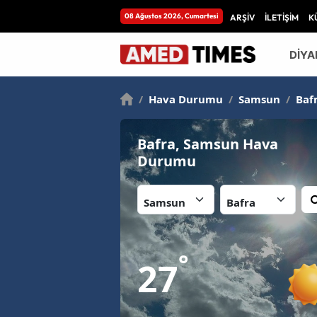
08 Ağustos 2026, Cumartesi
ARŞİV
İLETİŞİM
K
DİYA
/
Hava Durumu
/
Samsun
/
Baf
Bafra, Samsun Hava
Durumu
İl:
İlçe:
°
27