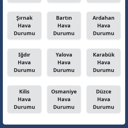
Şırnak
Bartın
Ardahan
Hava
Hava
Hava
Durumu
Durumu
Durumu
Iğdır
Yalova
Karabük
Hava
Hava
Hava
Durumu
Durumu
Durumu
Kilis
Osmaniye
Düzce
Hava
Hava
Hava
Durumu
Durumu
Durumu