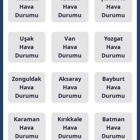
Hava
Hava
Hava
Durumu
Durumu
Durumu
Uşak
Van
Yozgat
Hava
Hava
Hava
Durumu
Durumu
Durumu
Zonguldak
Aksaray
Bayburt
Hava
Hava
Hava
Durumu
Durumu
Durumu
Karaman
Kırıkkale
Batman
Hava
Hava
Hava
Durumu
Durumu
Durumu