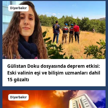
Diyarbakır
Gülistan Doku dosyasında deprem etkisi:
Eski valinin eşi ve bilişim uzmanları dahil
15 gözaltı
Diyarbakır