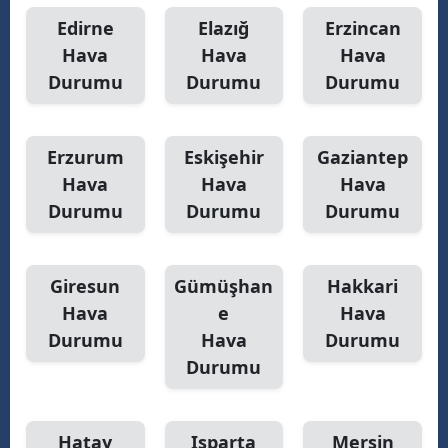
Edirne
Elazığ
Erzincan
Hava
Hava
Hava
Durumu
Durumu
Durumu
Erzurum
Eskişehir
Gaziantep
Hava
Hava
Hava
Durumu
Durumu
Durumu
Giresun
Gümüşhan
Hakkari
Hava
e
Hava
Durumu
Hava
Durumu
Durumu
Hatay
Isparta
Mersin