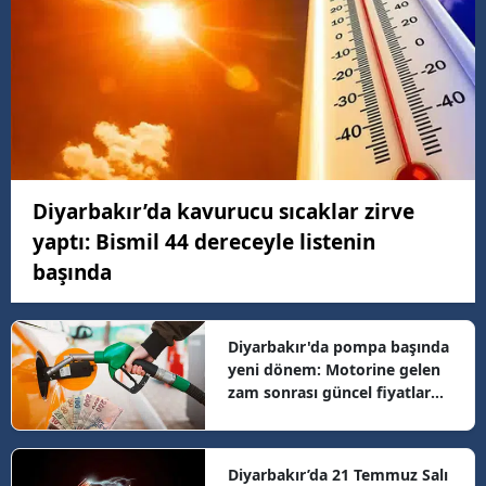
Diyarbakır’da kavurucu sıcaklar zirve
yaptı: Bismil 44 dereceyle listenin
başında
Diyarbakır'da pompa başında
yeni dönem: Motorine gelen
zam sonrası güncel fiyatlar
belli oldu
Diyarbakır’da 21 Temmuz Salı