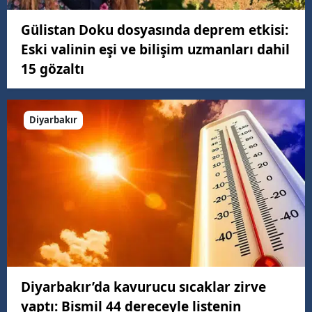
Gülistan Doku dosyasında deprem etkisi:
Eski valinin eşi ve bilişim uzmanları dahil
15 gözaltı
Diyarbakır
Diyarbakır’da kavurucu sıcaklar zirve
yaptı: Bismil 44 dereceyle listenin