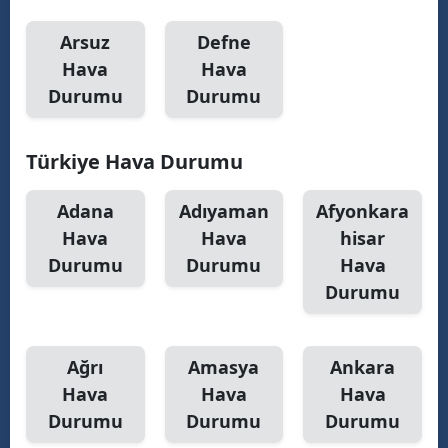
Arsuz
Defne
Hava
Hava
Durumu
Durumu
Türkiye Hava Durumu
Adana
Adıyaman
Afyonkara
Hava
Hava
hisar
Durumu
Durumu
Hava
Durumu
Ağrı
Amasya
Ankara
Hava
Hava
Hava
Durumu
Durumu
Durumu