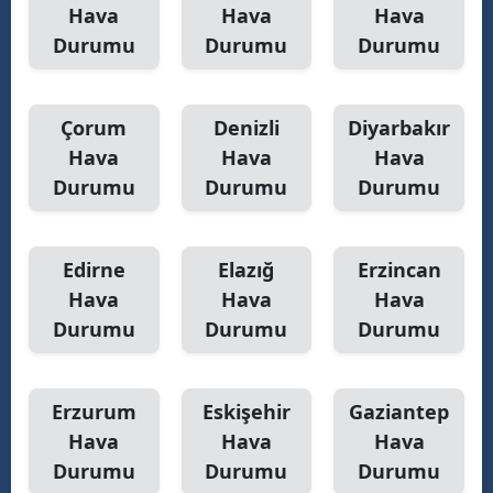
Hava
Hava
Hava
Durumu
Durumu
Durumu
Çorum
Denizli
Diyarbakır
Hava
Hava
Hava
Durumu
Durumu
Durumu
Edirne
Elazığ
Erzincan
Hava
Hava
Hava
Durumu
Durumu
Durumu
Erzurum
Eskişehir
Gaziantep
Hava
Hava
Hava
Durumu
Durumu
Durumu