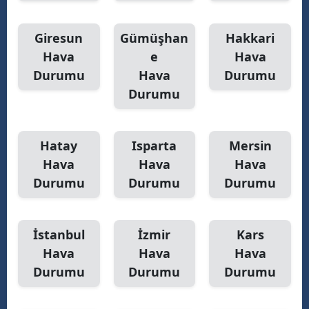
Giresun
Gümüşhan
Hakkari
Hava
e
Hava
Durumu
Hava
Durumu
Durumu
Hatay
Isparta
Mersin
Hava
Hava
Hava
Durumu
Durumu
Durumu
İstanbul
İzmir
Kars
Hava
Hava
Hava
Durumu
Durumu
Durumu