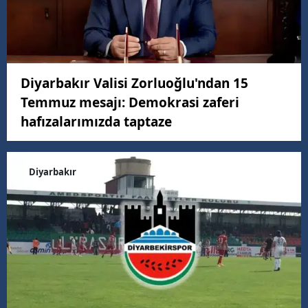
Diyarbakır Valisi Zorluoğlu'ndan 15
Temmuz mesajı: Demokrasi zaferi
hafızalarımızda taptaze
Diyarbakır