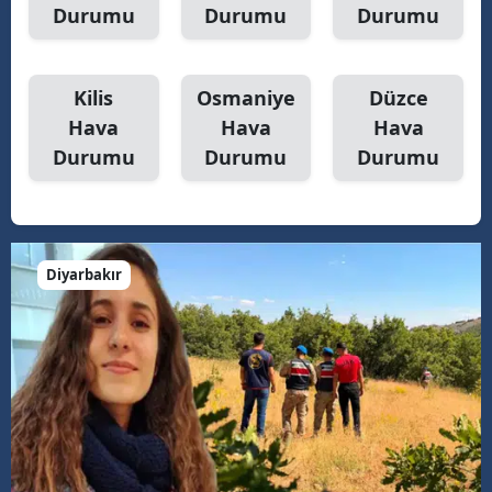
Durumu
Durumu
Durumu
Kilis
Osmaniye
Düzce
Hava
Hava
Hava
Durumu
Durumu
Durumu
Diyarbakır