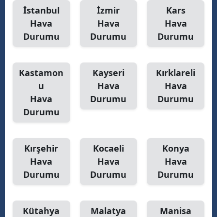
İstanbul
İzmir
Kars
Hava
Hava
Hava
Durumu
Durumu
Durumu
Kastamon
Kayseri
Kırklareli
u
Hava
Hava
Hava
Durumu
Durumu
Durumu
Kırşehir
Kocaeli
Konya
Hava
Hava
Hava
Durumu
Durumu
Durumu
Kütahya
Malatya
Manisa