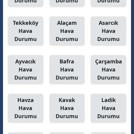
Durumu
Durumu
Durumu
Tekkeköy
Alaçam
Asarcık
Hava
Hava
Hava
Durumu
Durumu
Durumu
Ayvacık
Bafra
Çarşamba
Hava
Hava
Hava
Durumu
Durumu
Durumu
Havza
Kavak
Ladik
Hava
Hava
Hava
Durumu
Durumu
Durumu