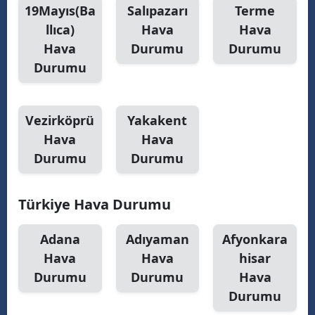
19Mayıs(Ba
Salıpazarı
Terme
llıca)
Hava
Hava
Hava
Durumu
Durumu
Durumu
Vezirköprü
Yakakent
Hava
Hava
Durumu
Durumu
Türkiye Hava Durumu
Adana
Adıyaman
Afyonkara
Hava
Hava
hisar
Durumu
Durumu
Hava
Durumu