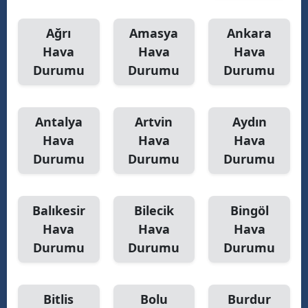
Ağrı
Amasya
Ankara
Hava
Hava
Hava
Durumu
Durumu
Durumu
Antalya
Artvin
Aydın
Hava
Hava
Hava
Durumu
Durumu
Durumu
Balıkesir
Bilecik
Bingöl
Hava
Hava
Hava
Durumu
Durumu
Durumu
Bitlis
Bolu
Burdur