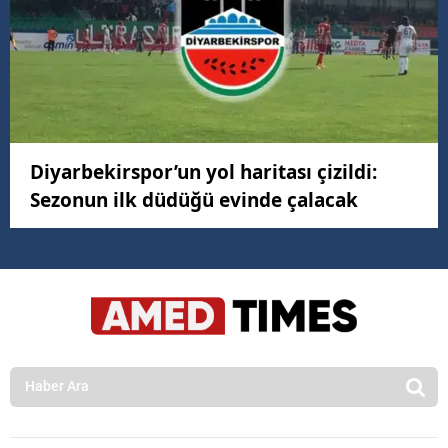
Diyarbekirspor’un yol haritası çizildi:
Sezonun ilk düdüğü evinde çalacak