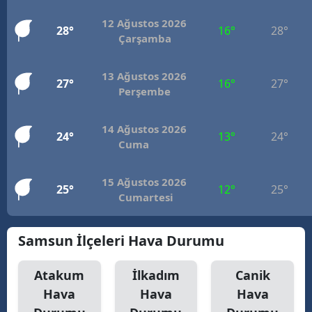
12 Ağustos 2026
28°
16°
28°
Çarşamba
13 Ağustos 2026
27°
16°
27°
Perşembe
14 Ağustos 2026
24°
13°
24°
Cuma
15 Ağustos 2026
25°
12°
25°
Cumartesi
Samsun İlçeleri Hava Durumu
Atakum
İlkadım
Canik
Hava
Hava
Hava