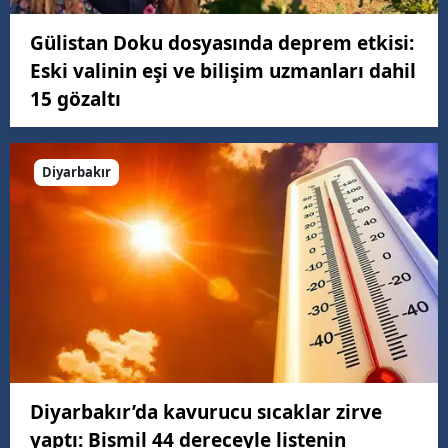
Gülistan Doku dosyasında deprem etkisi:
Eski valinin eşi ve bilişim uzmanları dahil
15 gözaltı
Diyarbakır
Diyarbakır’da kavurucu sıcaklar zirve
yaptı: Bismil 44 dereceyle listenin