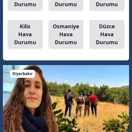
Durumu
Durumu
Durumu
Kilis
Osmaniye
Düzce
Hava
Hava
Hava
Durumu
Durumu
Durumu
Diyarbakır