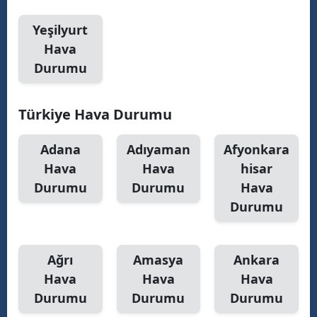
Yeşilyurt
Hava
Durumu
Türkiye Hava Durumu
Adana
Adıyaman
Afyonkara
Hava
Hava
hisar
Durumu
Durumu
Hava
Durumu
Ağrı
Amasya
Ankara
Hava
Hava
Hava
Durumu
Durumu
Durumu