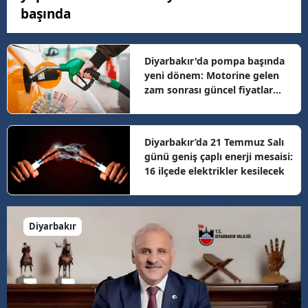
başında
Diyarbakır'da pompa başında
yeni dönem: Motorine gelen
zam sonrası güncel fiyatlar
belli oldu
Diyarbakır’da 21 Temmuz Salı
günü geniş çaplı enerji mesaisi:
16 ilçede elektrikler kesilecek
Diyarbakır