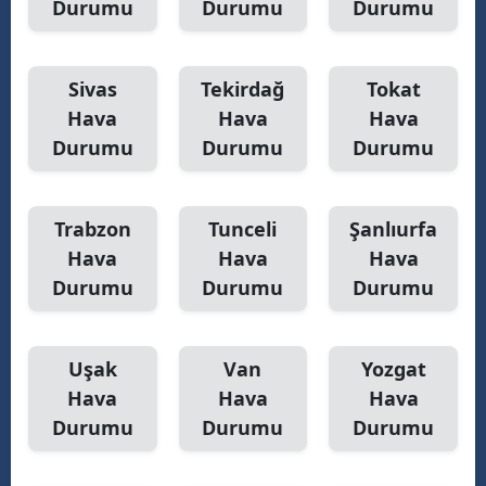
Durumu
Durumu
Durumu
Sivas
Tekirdağ
Tokat
Hava
Hava
Hava
Durumu
Durumu
Durumu
Trabzon
Tunceli
Şanlıurfa
Hava
Hava
Hava
Durumu
Durumu
Durumu
Uşak
Van
Yozgat
Hava
Hava
Hava
Durumu
Durumu
Durumu