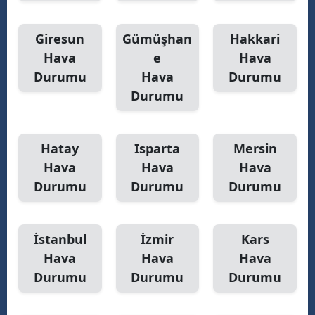
Giresun
Gümüşhan
Hakkari
Hava
e
Hava
Durumu
Hava
Durumu
Durumu
Hatay
Isparta
Mersin
Hava
Hava
Hava
Durumu
Durumu
Durumu
İstanbul
İzmir
Kars
Hava
Hava
Hava
Durumu
Durumu
Durumu