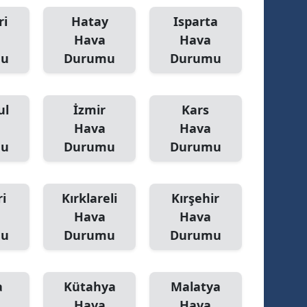
ri
Hatay
Isparta
Hava
Hava
mu
Durumu
Durumu
ul
İzmir
Kars
Hava
Hava
mu
Durumu
Durumu
i
Kırklareli
Kırşehir
Hava
Hava
mu
Durumu
Durumu
a
Kütahya
Malatya
Hava
Hava