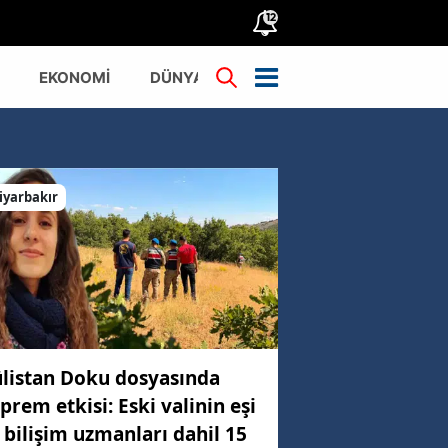
12
EKONOMİ
DÜNYA
TÜRKİYE
iyarbakır
listan Doku dosyasında
prem etkisi: Eski valinin eşi
 bilişim uzmanları dahil 15