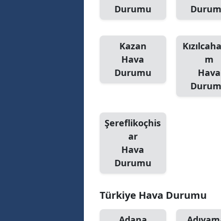
Durumu
Duru
Kazan
Kızılca
Hava
m
Durumu
Hava
Duru
Şereflikoçhis
ar
Hava
Durumu
Türkiye Hava Durumu
Adana
Adıyam