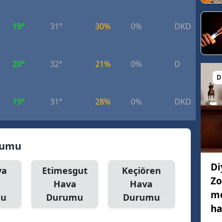
19°
31°
30%
0%
DKD
5.
20°
32°
21%
0%
D
5.
D
19°
31°
28%
0%
DKD
7.
urumu
Di
ya
Etimesgut
Keçiören
Zo
Hava
Hava
me
mu
Durumu
Durumu
ha