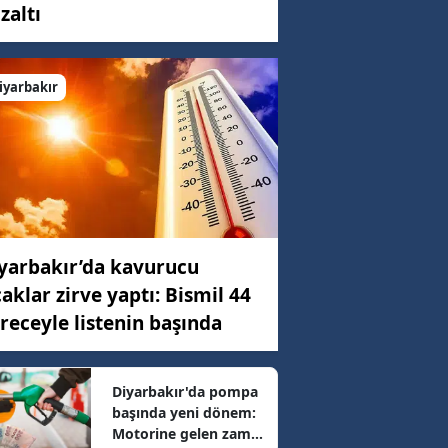
zaltı
C)
iyarbakır
ar
4 km/h
yarbakır’da kavurucu
82 km/h
caklar zirve yaptı: Bismil 44
receyle listenin başında
28 km/h
Diyarbakır'da pompa
başında yeni dönem:
08 km/h
Motorine gelen zam