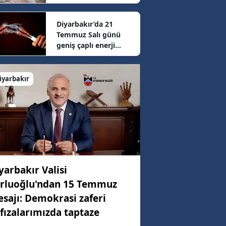
sonrası güncel fiyatlar
belli oldu
Diyarbakır’da 21
14 km/h
Temmuz Salı günü
geniş çaplı enerji
mesaisi: 16 ilçede
69 km/h
elektrikler kesilecek
iyarbakır
73 km/h
yarbakır Valisi
rluoğlu'ndan 15 Temmuz
sajı: Demokrasi zaferi
fızalarımızda taptaze