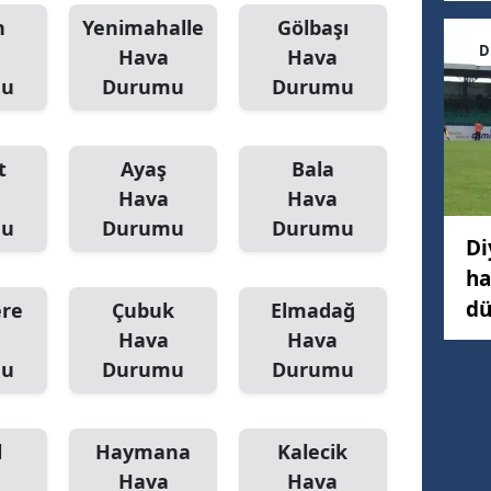
n
Yenimahalle
Gölbaşı
D
Hava
Hava
mu
Durumu
Durumu
t
Ayaş
Bala
Hava
Hava
mu
Durumu
Durumu
Di
ha
dü
ere
Çubuk
Elmadağ
Hava
Hava
mu
Durumu
Durumu
l
Haymana
Kalecik
Hava
Hava