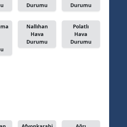
mu
Durumu
Durumu
hama
Nallıhan
Polatlı
Hava
Hava
Durumu
Durumu
mu
an
Afyonkarahi
Ağrı