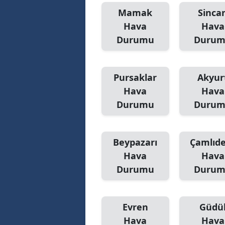
Mamak
Sinca
Hava
Hava
Durumu
Duru
Pursaklar
Akyur
Hava
Hava
Durumu
Duru
Beypazarı
Çamlıd
Hava
Hava
Durumu
Duru
Evren
Güdü
Hava
Hava