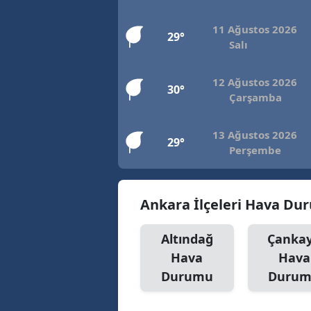
11 Ağustos 2026
29°
Salı
12 Ağustos 2026
30°
Çarşamba
13 Ağustos 2026
29°
Perşembe
Ankara İlçeleri Hava D
Altındağ
Çanka
Hava
Hava
Durumu
Duru