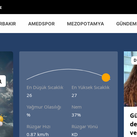
E
RBAKIR
AMEDSPOR
MEZOPOTAMYA
GÜNDEM
D
En Düşük Sıcaklık
En Yüksek Sıcaklık
26
27
Yağmur Olasılığı
Nem
Gü
%
37%
de
Rüzgar Hızı
Rüzgar Yönü
ve
0.87 km/h
KD