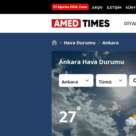
07 Ağustos 2026, Cuma
ARŞİV
İLETİŞİM
KÜNY
DİYA
/
Hava Durumu
/
Ankara
Ankara Hava Durumu
İl:
İlçe:
°
27