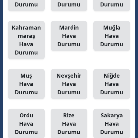
Durumu
Durumu
Durumu
Kahraman
Mardin
Muğla
maraş
Hava
Hava
Hava
Durumu
Durumu
Durumu
Muş
Nevşehir
Niğde
Hava
Hava
Hava
Durumu
Durumu
Durumu
Ordu
Rize
Sakarya
Hava
Hava
Hava
Durumu
Durumu
Durumu