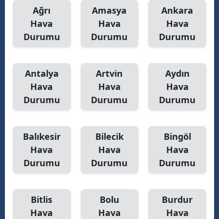
Ağrı
Amasya
Ankara
Hava
Hava
Hava
Durumu
Durumu
Durumu
Antalya
Artvin
Aydın
Hava
Hava
Hava
Durumu
Durumu
Durumu
Balıkesir
Bilecik
Bingöl
Hava
Hava
Hava
Durumu
Durumu
Durumu
Bitlis
Bolu
Burdur
Hava
Hava
Hava