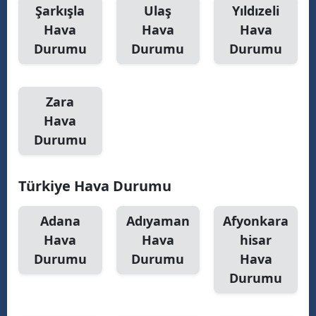
Şarkışla
Ulaş
Yıldızeli
Hava
Hava
Hava
Durumu
Durumu
Durumu
Zara
Hava
Durumu
Türkiye Hava Durumu
Adana
Adıyaman
Afyonkara
Hava
Hava
hisar
Durumu
Durumu
Hava
Durumu