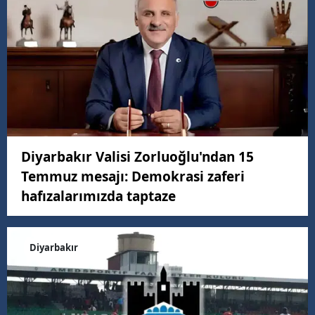
Diyarbakır Valisi Zorluoğlu'ndan 15
Temmuz mesajı: Demokrasi zaferi
hafızalarımızda taptaze
Diyarbakır