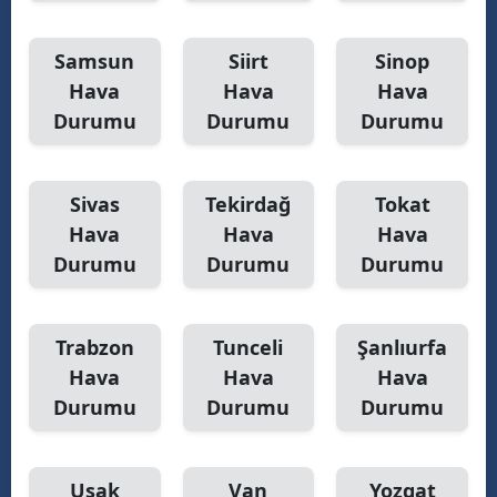
Samsun
Siirt
Sinop
Hava
Hava
Hava
Durumu
Durumu
Durumu
Sivas
Tekirdağ
Tokat
Hava
Hava
Hava
Durumu
Durumu
Durumu
Trabzon
Tunceli
Şanlıurfa
Hava
Hava
Hava
Durumu
Durumu
Durumu
Uşak
Van
Yozgat