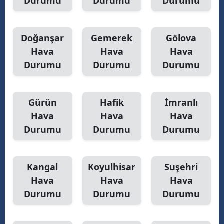
Durumu
Durumu
Durumu
Doğanşar
Gemerek
Gölova
Hava
Hava
Hava
Durumu
Durumu
Durumu
Gürün
Hafik
İmranlı
Hava
Hava
Hava
Durumu
Durumu
Durumu
Kangal
Koyulhisar
Suşehri
Hava
Hava
Hava
Durumu
Durumu
Durumu