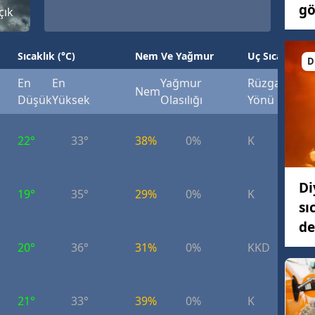
gö
çık
Sıcaklık (°C)
Nem Ve Yağmur
Uç Sıcaklık (°
D
En
En
Yağmur
Rüzgar
Rüzg
Nem
Düşük
Yüksek
Olasılığı
Yönü
Hızı
22°
33°
38%
0%
K
6.
Di
19°
35°
29%
0%
K
7.
sı
de
20°
36°
31%
0%
KKD
9.
21°
33°
39%
0%
K
7.