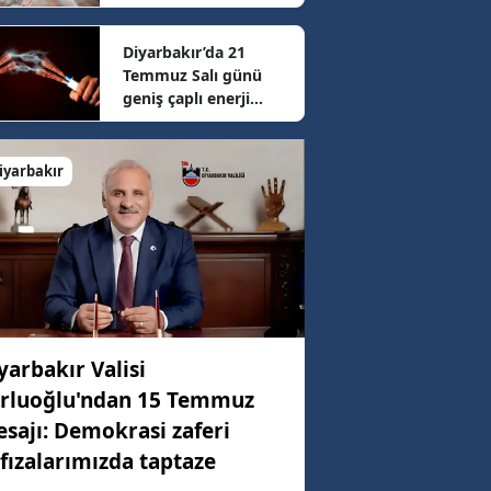
sonrası güncel fiyatlar
belli oldu
Diyarbakır’da 21
92 km/h
Temmuz Salı günü
geniş çaplı enerji
mesaisi: 16 ilçede
64 km/h
elektrikler kesilecek
iyarbakır
67 km/h
yarbakır Valisi
rluoğlu'ndan 15 Temmuz
sajı: Demokrasi zaferi
fızalarımızda taptaze