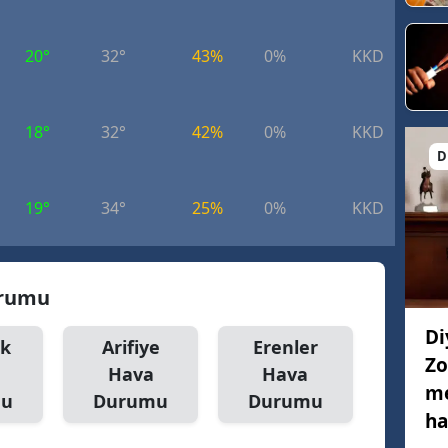
20°
32°
43%
0%
KKD
7.
18°
32°
42%
0%
KKD
6.
D
19°
34°
25%
0%
KKD
8.
urumu
Di
k
Arifiye
Erenler
Zo
Hava
Hava
me
mu
Durumu
Durumu
ha