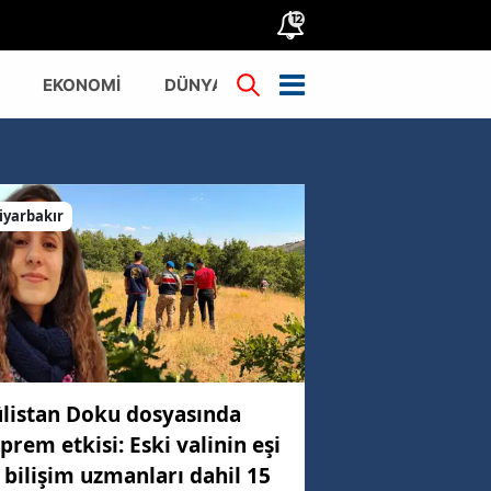
12
EKONOMİ
DÜNYA
TÜRKİYE
iyarbakır
listan Doku dosyasında
prem etkisi: Eski valinin eşi
 bilişim uzmanları dahil 15