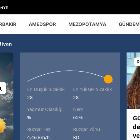
ÜNYE
RBAKIR
AMEDSPOR
MEZOPOTAMYA
GÜNDEM
divan
D
En Düşük Sıcaklık
En Yüksek Sıcaklık
28
28
Yağmur Olasılığı
Nem
Gü
%
65%
de
Rüzgar Hızı
Rüzgar Yönü
ve
4.46 km/h
KD