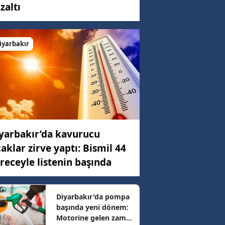
zaltı
C)
iyarbakır
ar
98 km/h
yarbakır’da kavurucu
35 km/h
caklar zirve yaptı: Bismil 44
receyle listenin başında
3 km/h
Diyarbakır'da pompa
başında yeni dönem:
73 km/h
Motorine gelen zam