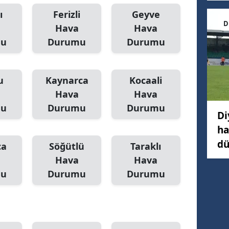
ı
Ferizli
Geyve
D
Hava
Hava
mu
Durumu
Durumu
u
Kaynarca
Kocaali
Hava
Hava
mu
Durumu
Durumu
Di
ha
dü
ca
Söğütlü
Taraklı
Hava
Hava
mu
Durumu
Durumu