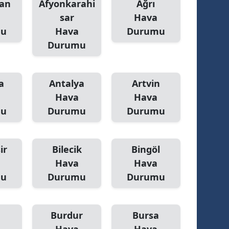
an
Afyonkarahi
Ağrı
sar
Hava
mu
Hava
Durumu
Durumu
a
Antalya
Artvin
Hava
Hava
mu
Durumu
Durumu
ir
Bilecik
Bingöl
Hava
Hava
mu
Durumu
Durumu
Burdur
Bursa