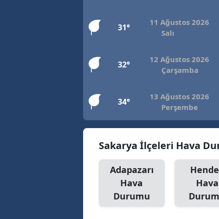
11 Ağustos 2026
31°
Salı
12 Ağustos 2026
32°
Çarşamba
13 Ağustos 2026
34°
Perşembe
Sakarya İlçeleri Hava D
Adapazarı
Hende
Hava
Hava
Durumu
Duru