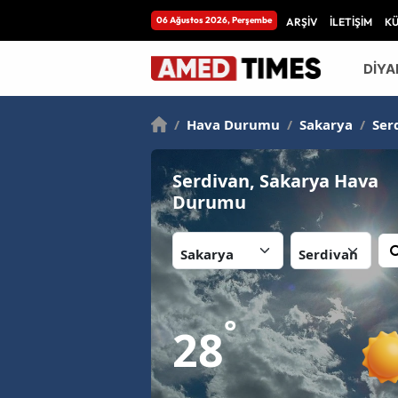
06 Ağustos 2026, Perşembe
ARŞİV
İLETİŞİM
K
DİYA
/
Hava Durumu
/
Sakarya
/
Ser
Serdivan, Sakarya Hava
Durumu
İl:
İlçe:
°
28