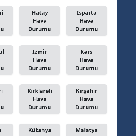
ri
Hatay
Isparta
Hava
Hava
mu
Durumu
Durumu
ul
İzmir
Kars
Hava
Hava
mu
Durumu
Durumu
i
Kırklareli
Kırşehir
Hava
Hava
mu
Durumu
Durumu
a
Kütahya
Malatya