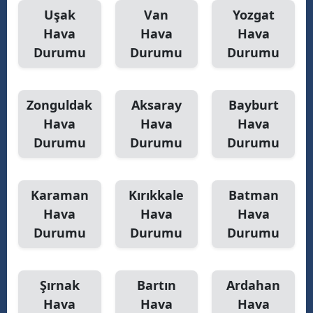
Uşak
Van
Yozgat
Hava
Hava
Hava
Durumu
Durumu
Durumu
Zonguldak
Aksaray
Bayburt
Hava
Hava
Hava
Durumu
Durumu
Durumu
Karaman
Kırıkkale
Batman
Hava
Hava
Hava
Durumu
Durumu
Durumu
Şırnak
Bartın
Ardahan
Hava
Hava
Hava