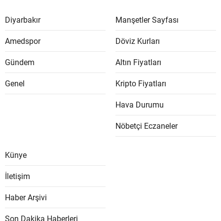
Diyarbakır
Manşetler Sayfası
Amedspor
Döviz Kurları
Gündem
Altın Fiyatları
Genel
Kripto Fiyatları
Hava Durumu
Nöbetçi Eczaneler
Künye
İletişim
Haber Arşivi
Son Dakika Haberleri