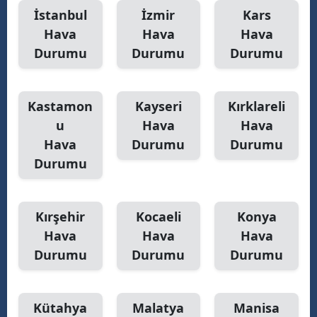
İstanbul
İzmir
Kars
Hava
Hava
Hava
Durumu
Durumu
Durumu
Kastamon
Kayseri
Kırklareli
u
Hava
Hava
Hava
Durumu
Durumu
Durumu
Kırşehir
Kocaeli
Konya
Hava
Hava
Hava
Durumu
Durumu
Durumu
Kütahya
Malatya
Manisa