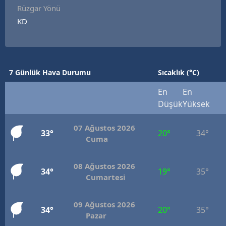
Rüzgar Yönü
KD
7 Günlük Hava Durumu
Sıcaklık (°C)
En
En
Düşük
Yüksek
07 Ağustos 2026
33°
20°
34°
Cuma
08 Ağustos 2026
34°
19°
35°
Cumartesi
09 Ağustos 2026
34°
20°
35°
Pazar