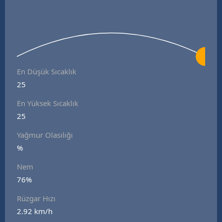
En Düşük Sıcaklık
25
En Yüksek Sıcaklık
25
Yağmur Olasılığı
%
Nem
76%
Rüzgar Hızı
2.92 km/h