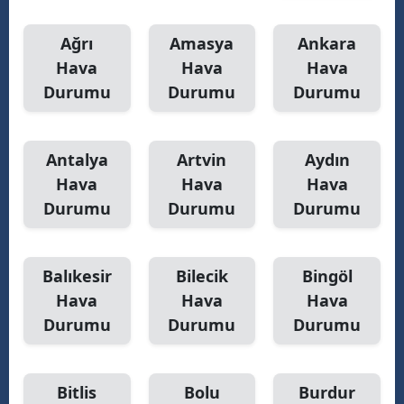
Ağrı
Amasya
Ankara
Hava
Hava
Hava
Durumu
Durumu
Durumu
Antalya
Artvin
Aydın
Hava
Hava
Hava
Durumu
Durumu
Durumu
Balıkesir
Bilecik
Bingöl
Hava
Hava
Hava
Durumu
Durumu
Durumu
Bitlis
Bolu
Burdur