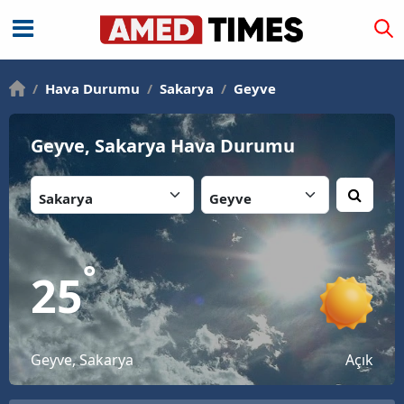
/
Hava Durumu
/
Sakarya
/
Geyve
Geyve, Sakarya Hava Durumu
İl:
İlçe:
°
25
Geyve, Sakarya
Açık