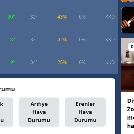
20°
32°
43%
0%
KKD
7.
18°
32°
42%
0%
KKD
6.
D
19°
34°
25%
0%
KKD
8.
urumu
Di
k
Arifiye
Erenler
Zo
Hava
Hava
me
mu
Durumu
Durumu
ha