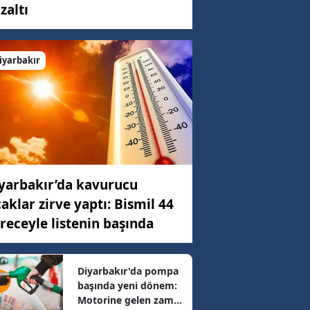
zaltı
C)
iyarbakır
ar
98 km/h
yarbakır’da kavurucu
35 km/h
caklar zirve yaptı: Bismil 44
receyle listenin başında
3 km/h
Diyarbakır'da pompa
başında yeni dönem:
73 km/h
Motorine gelen zam