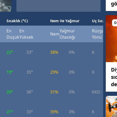
gö
çık
Sıcaklık (°C)
Nem Ve Yağmur
Uç Sıcaklık (°
D
En
En
Yağmur
Rüzgar
Rüzg
Nem
Düşük
Yüksek
Olasılığı
Yönü
Hızı
22°
33°
38%
0%
K
6.
Di
19°
35°
29%
0%
K
7.
sı
de
20°
36°
31%
0%
KKD
9.
21°
33°
39%
0%
K
7.