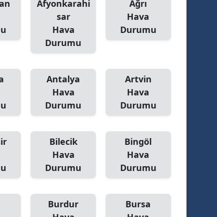
an
Afyonkarahi
Ağrı
sar
Hava
mu
Hava
Durumu
Durumu
a
Antalya
Artvin
Hava
Hava
mu
Durumu
Durumu
ir
Bilecik
Bingöl
Hava
Hava
mu
Durumu
Durumu
Burdur
Bursa