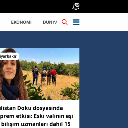
12
EKONOMİ
DÜNYA
TÜRKİYE
iyarbakır
listan Doku dosyasında
prem etkisi: Eski valinin eşi
 bilişim uzmanları dahil 15