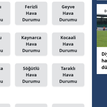
ı
Ferizli
Geyve
D
Hava
Hava
mu
Durumu
Durumu
u
Kaynarca
Kocaali
Hava
Hava
mu
Durumu
Durumu
Di
ha
dü
ca
Söğütlü
Taraklı
Hava
Hava
mu
Durumu
Durumu