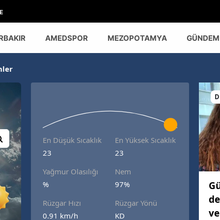
E
RBAKIR
AMEDSPOR
MEZOPOTAMYA
GÜNDEM
nler
D
En Düşük Sıcaklık
En Yüksek Sıcaklık
23
23
Yağmur Olasılığı
Nem
Gü
%
97%
de
Rüzgar Hızı
Rüzgar Yönü
ve
0.91 km/h
KD