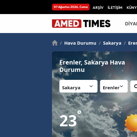
07 Ağustos 2026, Cuma
ARŞİV
İLETİŞİM
KÜNY
DİYA
/
Hava Durumu
/
Sakarya
/
Ere
Erenler, Sakarya Hava
Durumu
İl:
İlçe:
°
23