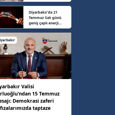
sonrası güncel fiyatlar
belli oldu
Diyarbakır’da 21
92 km/h
Temmuz Salı günü
geniş çaplı enerji
mesaisi: 16 ilçede
64 km/h
elektrikler kesilecek
iyarbakır
67 km/h
yarbakır Valisi
rluoğlu'ndan 15 Temmuz
sajı: Demokrasi zaferi
fızalarımızda taptaze