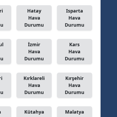
ri
Hatay
Isparta
Hava
Hava
mu
Durumu
Durumu
ul
İzmir
Kars
Hava
Hava
mu
Durumu
Durumu
i
Kırklareli
Kırşehir
Hava
Hava
mu
Durumu
Durumu
a
Kütahya
Malatya