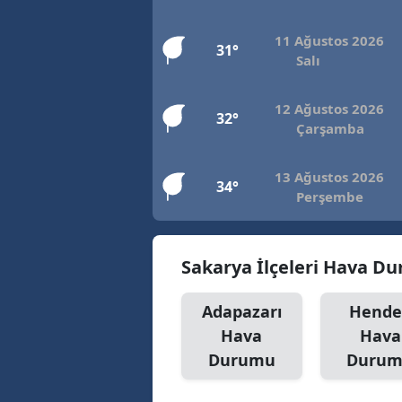
11 Ağustos 2026
31°
Salı
12 Ağustos 2026
32°
Çarşamba
13 Ağustos 2026
34°
Perşembe
Sakarya İlçeleri Hava D
Adapazarı
Hende
Hava
Hava
Durumu
Duru