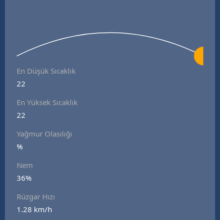
En Düşük Sıcaklık
22
En Yüksek Sıcaklık
22
Yağmur Olasılığı
%
Nem
36%
Rüzgar Hızı
1.28 km/h