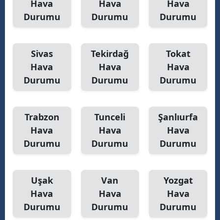
Hava
Hava
Hava
Durumu
Durumu
Durumu
Sivas
Tekirdağ
Tokat
Hava
Hava
Hava
Durumu
Durumu
Durumu
Trabzon
Tunceli
Şanlıurfa
Hava
Hava
Hava
Durumu
Durumu
Durumu
Uşak
Van
Yozgat
Hava
Hava
Hava
Durumu
Durumu
Durumu