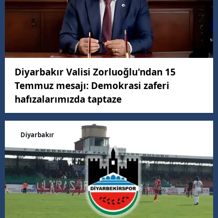
Diyarbakır Valisi Zorluoğlu'ndan 15
Temmuz mesajı: Demokrasi zaferi
hafızalarımızda taptaze
Diyarbakır