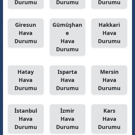
Durumu
Durumu
Durumu
Giresun
Gümüşhan
Hakkari
Hava
e
Hava
Durumu
Hava
Durumu
Durumu
Hatay
Isparta
Mersin
Hava
Hava
Hava
Durumu
Durumu
Durumu
İstanbul
İzmir
Kars
Hava
Hava
Hava
Durumu
Durumu
Durumu