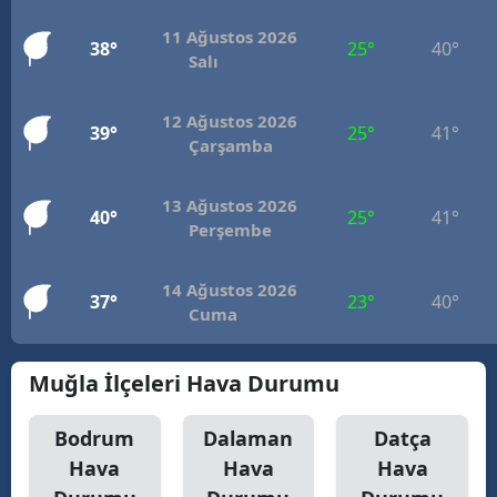
11 Ağustos 2026
38°
25°
40°
Salı
12 Ağustos 2026
39°
25°
41°
Çarşamba
13 Ağustos 2026
40°
25°
41°
Perşembe
14 Ağustos 2026
37°
23°
40°
Cuma
Muğla İlçeleri Hava Durumu
Bodrum
Dalaman
Datça
Hava
Hava
Hava