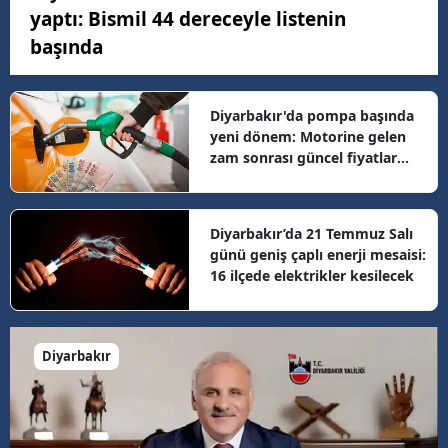
yaptı: Bismil 44 dereceyle listenin
başında
Diyarbakır'da pompa başında
yeni dönem: Motorine gelen
zam sonrası güncel fiyatlar
belli oldu
Diyarbakır’da 21 Temmuz Salı
günü geniş çaplı enerji mesaisi:
16 ilçede elektrikler kesilecek
Diyarbakır