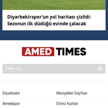
Diyarbekirspor’un yol haritası çizildi:
Sezonun ilk düdüğü evinde çalacak
Diyarbakır
Manşetler Sayfası
Amedspor
Döviz Kurları