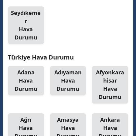
Seydikeme
r
Hava
Durumu
Türkiye Hava Durumu
Adana
Adıyaman
Afyonkara
Hava
Hava
hisar
Durumu
Durumu
Hava
Durumu
Ağrı
Amasya
Ankara
Hava
Hava
Hava