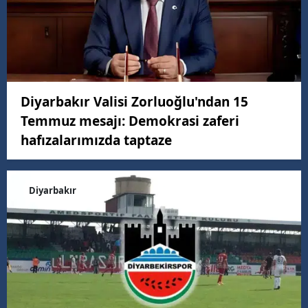
Diyarbakır Valisi Zorluoğlu'ndan 15
Temmuz mesajı: Demokrasi zaferi
hafızalarımızda taptaze
Diyarbakır