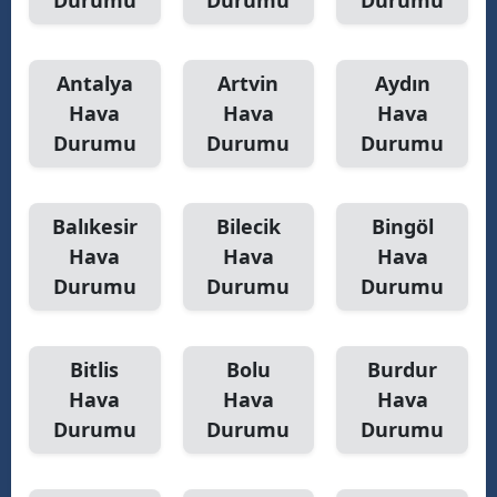
Durumu
Durumu
Durumu
Antalya
Artvin
Aydın
Hava
Hava
Hava
Durumu
Durumu
Durumu
Balıkesir
Bilecik
Bingöl
Hava
Hava
Hava
Durumu
Durumu
Durumu
Bitlis
Bolu
Burdur
Hava
Hava
Hava
Durumu
Durumu
Durumu