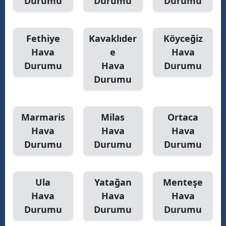
Durumu
Durumu
Durumu
Fethiye
Kavaklıder
Köyceğiz
Hava
e
Hava
Durumu
Hava
Durumu
Durumu
Marmaris
Milas
Ortaca
Hava
Hava
Hava
Durumu
Durumu
Durumu
Ula
Yatağan
Menteşe
Hava
Hava
Hava
Durumu
Durumu
Durumu