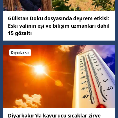
Gülistan Doku dosyasında deprem etkisi:
Eski valinin eşi ve bilişim uzmanları dahil
15 gözaltı
Diyarbakır
Diyarbakır’da kavurucu sıcaklar zirve