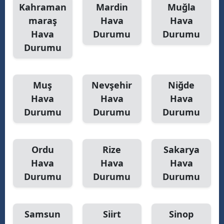
Kahraman
Mardin
Muğla
maraş
Hava
Hava
Hava
Durumu
Durumu
Durumu
Muş
Nevşehir
Niğde
Hava
Hava
Hava
Durumu
Durumu
Durumu
Ordu
Rize
Sakarya
Hava
Hava
Hava
Durumu
Durumu
Durumu
Samsun
Siirt
Sinop