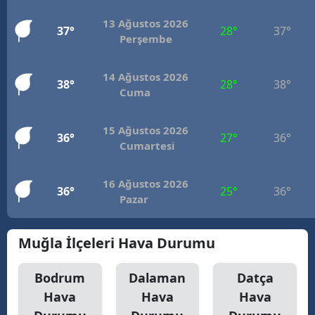
13 Ağustos 2026
37°
28°
37°
Perşembe
14 Ağustos 2026
38°
28°
38°
Cuma
15 Ağustos 2026
36°
27°
36°
Cumartesi
16 Ağustos 2026
36°
25°
36°
Pazar
Muğla İlçeleri Hava Durumu
Bodrum
Dalaman
Datça
Hava
Hava
Hava