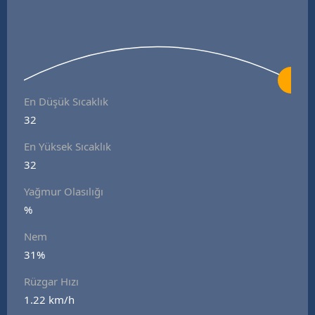
En Düşük Sıcaklık
32
En Yüksek Sıcaklık
32
Yağmur Olasılığı
%
Nem
31%
Rüzgar Hızı
1.22 km/h