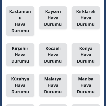
Kastamon
Kayseri
Kırklareli
u
Hava
Hava
Hava
Durumu
Durumu
Durumu
Kırşehir
Kocaeli
Konya
Hava
Hava
Hava
Durumu
Durumu
Durumu
Kütahya
Malatya
Manisa
Hava
Hava
Hava
Durumu
Durumu
Durumu