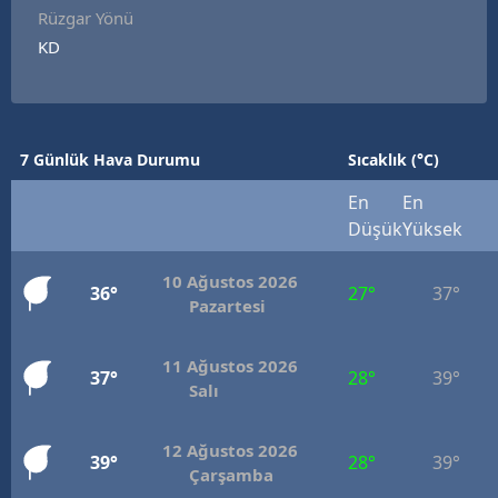
Rüzgar Yönü
KD
7 Günlük Hava Durumu
Sıcaklık (°C)
En
En
Düşük
Yüksek
10 Ağustos 2026
36°
27°
37°
Pazartesi
11 Ağustos 2026
37°
28°
39°
Salı
12 Ağustos 2026
39°
28°
39°
Çarşamba