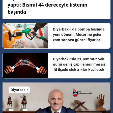
yaptı: Bismil 44 dereceyle listenin
başında
Diyarbakır'da pompa başında
yeni dönem: Motorine gelen
zam sonrası güncel fiyatlar
belli oldu
Diyarbakır’da 21 Temmuz Salı
günü geniş çaplı enerji mesaisi:
16 ilçede elektrikler kesilecek
Diyarbakır