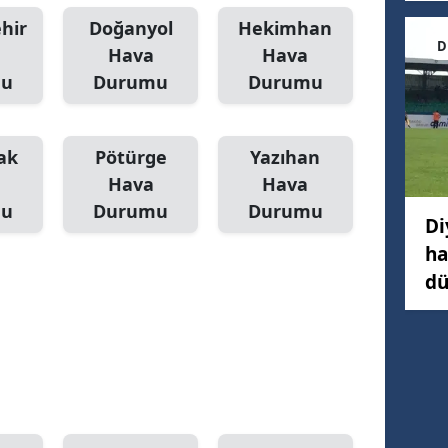
hir
Doğanyol
Hekimhan
D
Hava
Hava
mu
Durumu
Durumu
ak
Pötürge
Yazıhan
Hava
Hava
mu
Durumu
Durumu
Di
ha
dü