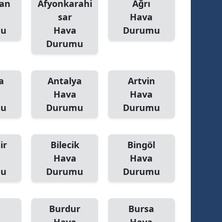
an
Afyonkarahi
Ağrı
sar
Hava
mu
Hava
Durumu
Durumu
a
Antalya
Artvin
Hava
Hava
mu
Durumu
Durumu
ir
Bilecik
Bingöl
Hava
Hava
mu
Durumu
Durumu
Burdur
Bursa