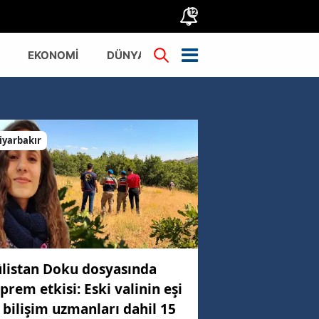
12
EKONOMİ
DÜNYA
TÜRKİYE
iyarbakır
listan Doku dosyasında
prem etkisi: Eski valinin eşi
 bilişim uzmanları dahil 15