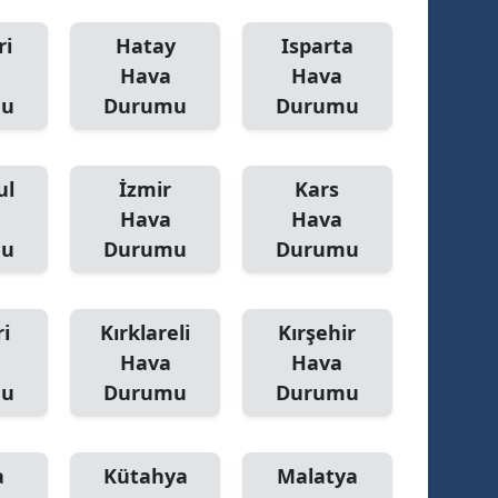
ri
Hatay
Isparta
Hava
Hava
mu
Durumu
Durumu
ul
İzmir
Kars
Hava
Hava
mu
Durumu
Durumu
i
Kırklareli
Kırşehir
Hava
Hava
mu
Durumu
Durumu
a
Kütahya
Malatya