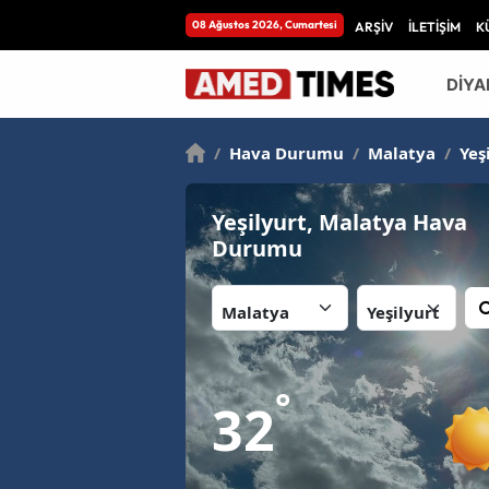
08 Ağustos 2026, Cumartesi
ARŞİV
İLETİŞİM
K
DİYA
/
Hava Durumu
/
Malatya
/
Yeş
Yeşilyurt, Malatya Hava
Durumu
İl:
İlçe:
°
32