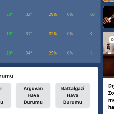
20°
32°
29%
0%
KB
3.
19°
31°
32%
0%
K
3.
D
20°
34°
25%
0%
K
4.
urumu
Di
r
Arguvan
Battalgazi
Zo
Hava
Hava
me
mu
Durumu
Durumu
ha