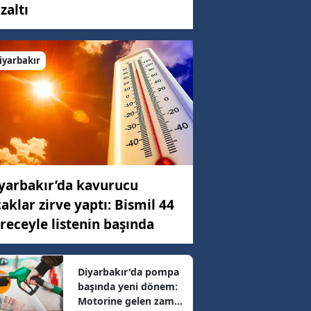
zaltı
C)
iyarbakır
ar
52 km/h
yarbakır’da kavurucu
36 km/h
caklar zirve yaptı: Bismil 44
receyle listenin başında
29 km/h
Diyarbakır'da pompa
başında yeni dönem:
89 km/h
Motorine gelen zam