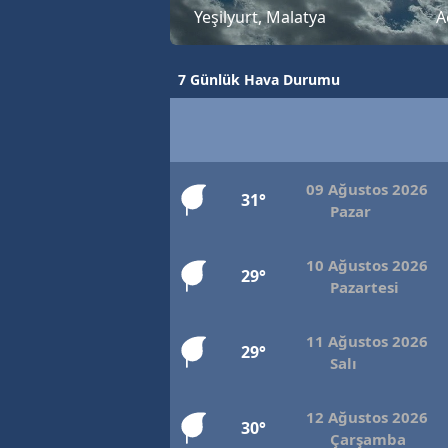
Yeşilyurt, Malatya
A
7 Günlük Hava Durumu
09 Ağustos 2026
31°
Pazar
10 Ağustos 2026
29°
Pazartesi
11 Ağustos 2026
29°
Salı
12 Ağustos 2026
30°
Çarşamba