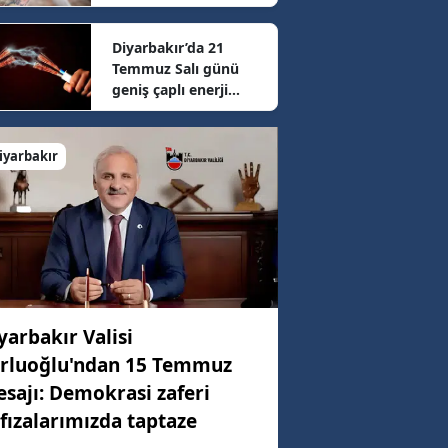
sonrası güncel fiyatlar
belli oldu
Diyarbakır’da 21
02 km/h
Temmuz Salı günü
geniş çaplı enerji
mesaisi: 16 ilçede
57 km/h
elektrikler kesilecek
iyarbakır
42 km/h
yarbakır Valisi
rluoğlu'ndan 15 Temmuz
sajı: Demokrasi zaferi
fızalarımızda taptaze