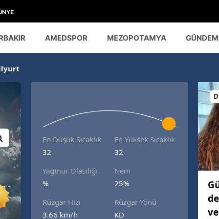
ÜNYE
RBAKIR
AMEDSPOR
MEZOPOTAMYA
GÜNDEM
ilyurt
D
En Düşük Sıcaklık
En Yüksek Sıcaklık
32
32
Yağmur Olasılığı
Nem
Gü
%
25%
de
Rüzgar Hızı
Rüzgar Yönü
ve
3.66 km/h
KD