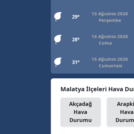
13 Ağustos 2026
29°
Perşembe
14 Ağustos 2026
28°
Cuma
15 Ağustos 2026
31°
Cumartesi
Malatya İlçeleri Hava D
Akçadağ
Arapki
Hava
Hava
Durumu
Duru