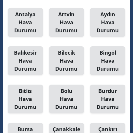
Antalya
Artvin
Aydın
Hava
Hava
Hava
Durumu
Durumu
Durumu
Balıkesir
Bilecik
Bingöl
Hava
Hava
Hava
Durumu
Durumu
Durumu
Bitlis
Bolu
Burdur
Hava
Hava
Hava
Durumu
Durumu
Durumu
Bursa
Çanakkale
Çankırı