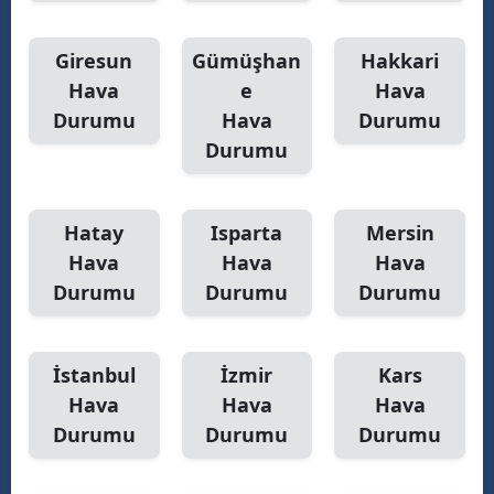
Giresun
Gümüşhan
Hakkari
Hava
e
Hava
Durumu
Hava
Durumu
Durumu
Hatay
Isparta
Mersin
Hava
Hava
Hava
Durumu
Durumu
Durumu
İstanbul
İzmir
Kars
Hava
Hava
Hava
Durumu
Durumu
Durumu