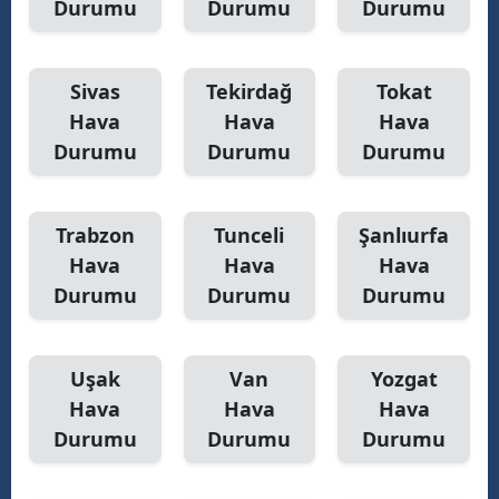
Durumu
Durumu
Durumu
Sivas
Tekirdağ
Tokat
Hava
Hava
Hava
Durumu
Durumu
Durumu
Trabzon
Tunceli
Şanlıurfa
Hava
Hava
Hava
Durumu
Durumu
Durumu
Uşak
Van
Yozgat
Hava
Hava
Hava
Durumu
Durumu
Durumu