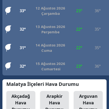
12 Ağustos 2026
33°
23°
36°
Çarşamba
13 Ağustos 2026
32°
22°
35°
Perşembe
14 Ağustos 2026
31°
22°
35°
Cuma
15 Ağustos 2026
32°
23°
36°
Cumartesi
Malatya İlçeleri Hava Durumu
Akçadağ
Arapkir
Arguvan
Hava
Hava
Hava