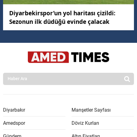
Diyarbekirspor’un yol haritası çizildi:
Sezonun ilk düdüğü evinde çalacak
Diyarbakır
Manşetler Sayfası
Amedspor
Döviz Kurları
Gündem
Altın Fiyatları