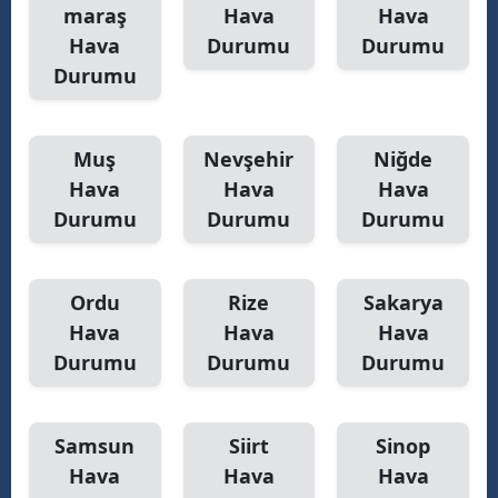
maraş
Hava
Hava
Hava
Durumu
Durumu
Durumu
Muş
Nevşehir
Niğde
Hava
Hava
Hava
Durumu
Durumu
Durumu
Ordu
Rize
Sakarya
Hava
Hava
Hava
Durumu
Durumu
Durumu
Samsun
Siirt
Sinop
Hava
Hava
Hava