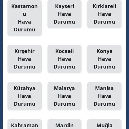
Kastamon
Kayseri
Kırklareli
u
Hava
Hava
Hava
Durumu
Durumu
Durumu
Kırşehir
Kocaeli
Konya
Hava
Hava
Hava
Durumu
Durumu
Durumu
Kütahya
Malatya
Manisa
Hava
Hava
Hava
Durumu
Durumu
Durumu
Kahraman
Mardin
Muğla