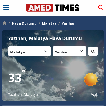
/
Hava Durumu
/
Malatya
/
Yazıhan
Yazıhan, Malatya Hava Durumu
İl:
İlçe:
°
33
Yazıhan, Malatya
Açık