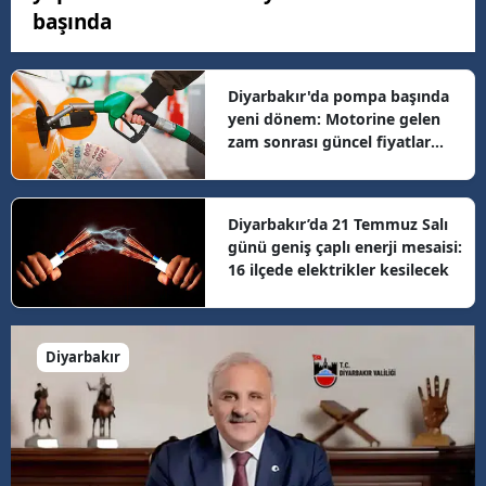
başında
Diyarbakır'da pompa başında
yeni dönem: Motorine gelen
zam sonrası güncel fiyatlar
belli oldu
Diyarbakır’da 21 Temmuz Salı
günü geniş çaplı enerji mesaisi:
16 ilçede elektrikler kesilecek
Diyarbakır