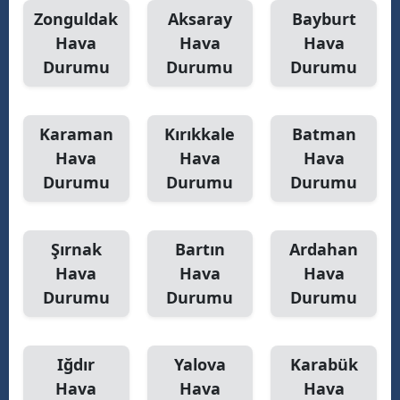
Zonguldak
Aksaray
Bayburt
Hava
Hava
Hava
Durumu
Durumu
Durumu
Karaman
Kırıkkale
Batman
Hava
Hava
Hava
Durumu
Durumu
Durumu
Şırnak
Bartın
Ardahan
Hava
Hava
Hava
Durumu
Durumu
Durumu
Iğdır
Yalova
Karabük
Hava
Hava
Hava