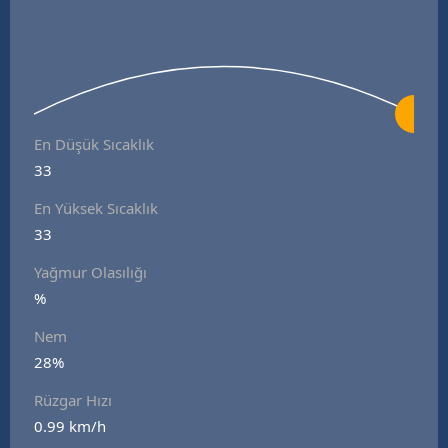
En Düşük Sıcaklık
33
En Yüksek Sıcaklık
33
Yağmur Olasılığı
%
Nem
28%
Rüzgar Hızı
0.99 km/h