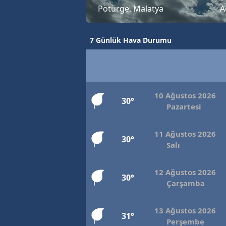
Pötürge, Malatya
A
7 Günlük Hava Durumu
10 Ağustos 2026
30°
Pazartesi
11 Ağustos 2026
30°
Salı
12 Ağustos 2026
30°
Çarşamba
13 Ağustos 2026
31°
Perşembe