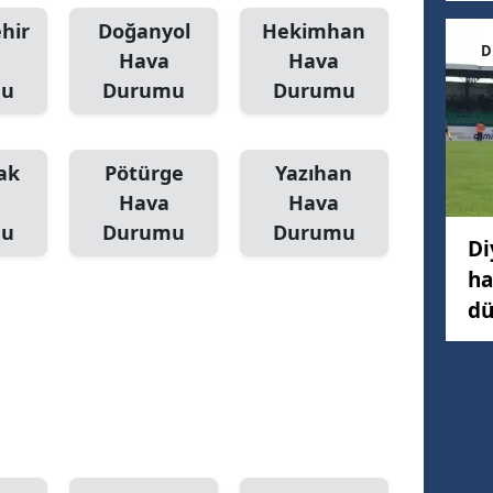
hir
Doğanyol
Hekimhan
D
Hava
Hava
mu
Durumu
Durumu
ak
Pötürge
Yazıhan
Hava
Hava
mu
Durumu
Durumu
Di
ha
dü