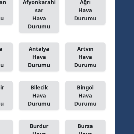
an
Afyonkarahi
Ağrı
sar
Hava
mu
Hava
Durumu
Durumu
a
Antalya
Artvin
Hava
Hava
mu
Durumu
Durumu
ir
Bilecik
Bingöl
Hava
Hava
mu
Durumu
Durumu
Burdur
Bursa