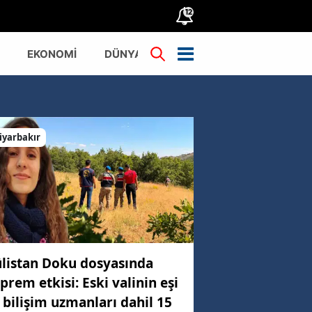
12
EKONOMİ
DÜNYA
TÜRKİYE
iyarbakır
listan Doku dosyasında
prem etkisi: Eski valinin eşi
 bilişim uzmanları dahil 15