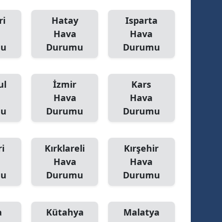
ri
Hatay
Isparta
Hava
Hava
mu
Durumu
Durumu
ul
İzmir
Kars
Hava
Hava
mu
Durumu
Durumu
i
Kırklareli
Kırşehir
Hava
Hava
mu
Durumu
Durumu
a
Kütahya
Malatya