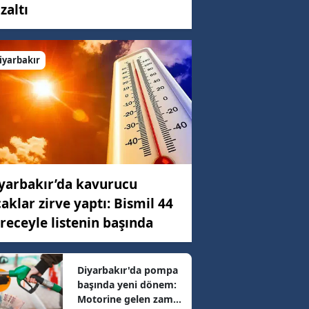
zaltı
C)
iyarbakır
ar
68 km/h
yarbakır’da kavurucu
89 km/h
caklar zirve yaptı: Bismil 44
receyle listenin başında
56 km/h
Diyarbakır'da pompa
başında yeni dönem:
04 km/h
Motorine gelen zam