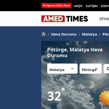
09 Ağustos 2026, Pazar
ARŞİV
İLETİŞİM
KÜNY
DİYA
/
Hava Durumu
/
Malatya
/
Pöt
Pötürge, Malatya Hava
Durumu
İl:
İlçe:
°
32