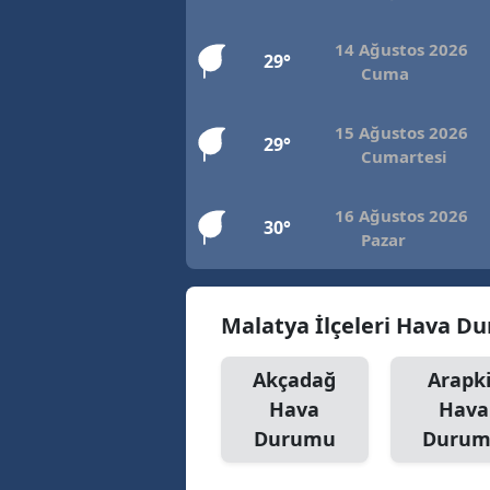
14 Ağustos 2026
29°
Cuma
15 Ağustos 2026
29°
Cumartesi
16 Ağustos 2026
30°
Pazar
Malatya İlçeleri Hava D
Akçadağ
Arapki
Hava
Hava
Durumu
Duru