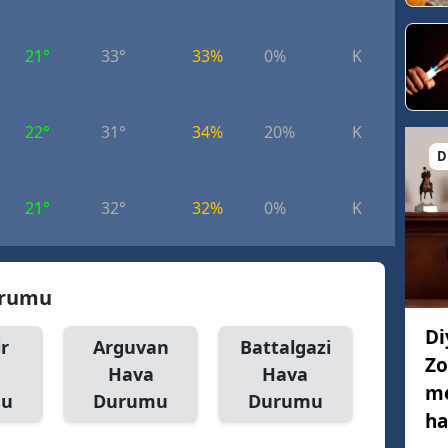
21°
33°
33%
0%
K
4.
22°
31°
34%
20%
K
3.
D
21°
32°
32%
0%
K
4.
urumu
Di
r
Arguvan
Battalgazi
Zo
Hava
Hava
me
mu
Durumu
Durumu
ha