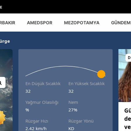
E
RBAKIR
AMEDSPOR
MEZOPOTAMYA
GÜNDEM
ürge
D
En Düşük Sıcaklık
En Yüksek Sıcaklık
32
32
Yağmur Olasılığı
Nem
Gü
%
27%
de
Rüzgar Hızı
Rüzgar Yönü
ve
2.42 km/h
KD