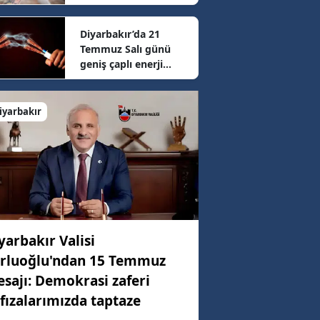
sonrası güncel fiyatlar
belli oldu
Diyarbakır’da 21
68 km/h
Temmuz Salı günü
geniş çaplı enerji
mesaisi: 16 ilçede
92 km/h
elektrikler kesilecek
iyarbakır
25 km/h
yarbakır Valisi
rluoğlu'ndan 15 Temmuz
sajı: Demokrasi zaferi
fızalarımızda taptaze