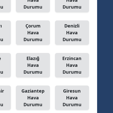
Hava
Hava
mu
Durumu
Durumu
ı
Çorum
Denizli
Hava
Hava
mu
Durumu
Durumu
e
Elazığ
Erzincan
Hava
Hava
mu
Durumu
Durumu
ir
Gaziantep
Giresun
Hava
Hava
mu
Durumu
Durumu