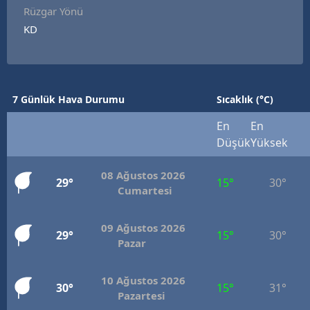
Rüzgar Yönü
KD
7 Günlük Hava Durumu
Sıcaklık (°C)
En
En
Düşük
Yüksek
08 Ağustos 2026
29°
15°
30°
Cumartesi
09 Ağustos 2026
29°
15°
30°
Pazar
10 Ağustos 2026
30°
15°
31°
Pazartesi