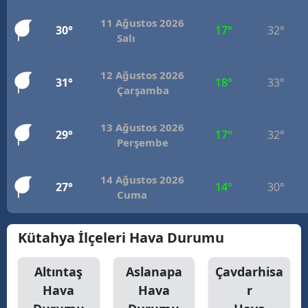
11 Ağustos 2026
30°
17°
32°
Salı
12 Ağustos 2026
31°
18°
33°
Çarşamba
13 Ağustos 2026
29°
17°
32°
Perşembe
14 Ağustos 2026
27°
14°
30°
Cuma
Kütahya İlçeleri Hava Durumu
Altıntaş
Aslanapa
Çavdarhisa
Hava
Hava
r