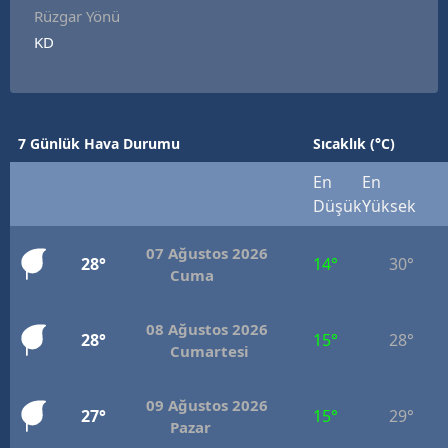
Rüzgar Yönü
KD
7 Günlük Hava Durumu
Sıcaklık (°C)
En
En
Düşük
Yüksek
07 Ağustos 2026
28°
14°
30°
Cuma
08 Ağustos 2026
28°
15°
28°
Cumartesi
09 Ağustos 2026
27°
15°
29°
Pazar