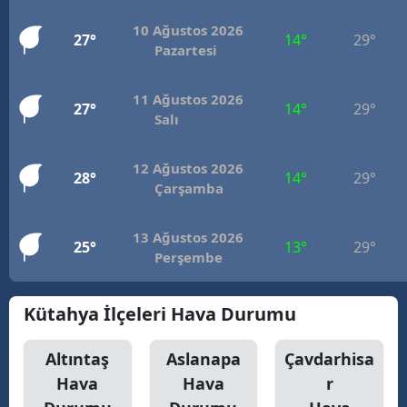
10 Ağustos 2026
27°
14°
29°
Pazartesi
11 Ağustos 2026
27°
14°
29°
Salı
12 Ağustos 2026
28°
14°
29°
Çarşamba
13 Ağustos 2026
25°
13°
29°
Perşembe
Kütahya İlçeleri Hava Durumu
Altıntaş
Aslanapa
Çavdarhisa
Hava
Hava
r