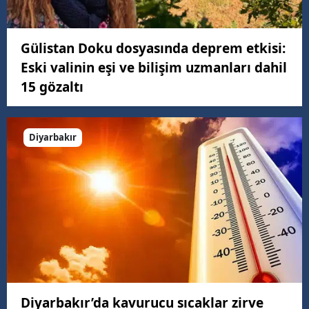
Gülistan Doku dosyasında deprem etkisi:
Eski valinin eşi ve bilişim uzmanları dahil
15 gözaltı
Diyarbakır
Diyarbakır’da kavurucu sıcaklar zirve