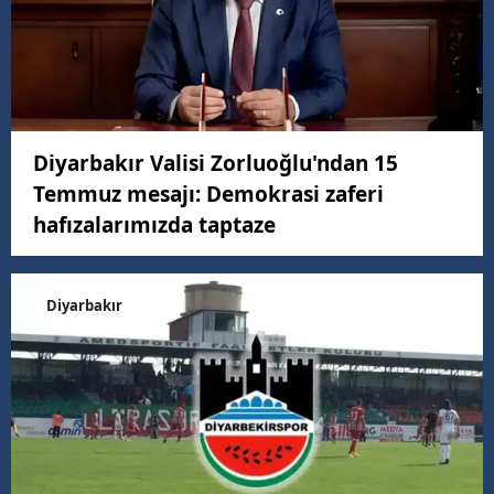
Diyarbakır Valisi Zorluoğlu'ndan 15
Temmuz mesajı: Demokrasi zaferi
hafızalarımızda taptaze
Diyarbakır