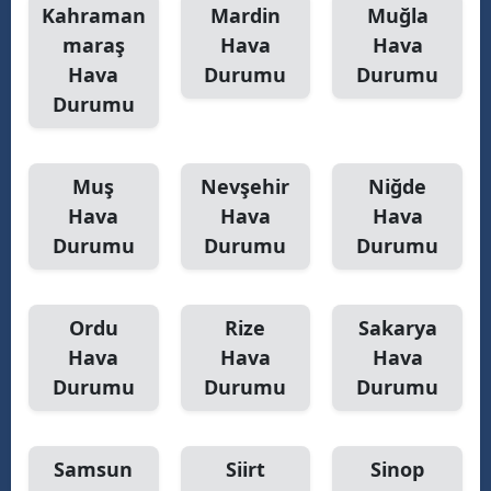
Kahraman
Mardin
Muğla
maraş
Hava
Hava
Hava
Durumu
Durumu
Durumu
Muş
Nevşehir
Niğde
Hava
Hava
Hava
Durumu
Durumu
Durumu
Ordu
Rize
Sakarya
Hava
Hava
Hava
Durumu
Durumu
Durumu
Samsun
Siirt
Sinop