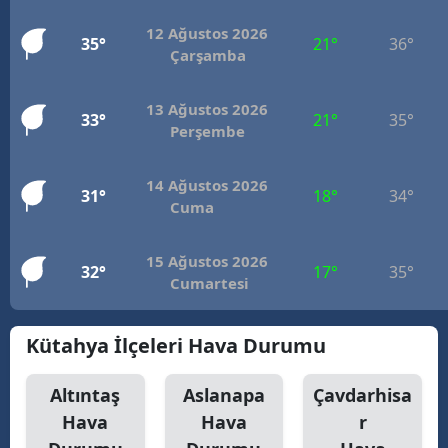
12 Ağustos 2026
35°
21°
36°
Çarşamba
13 Ağustos 2026
33°
21°
35°
Perşembe
14 Ağustos 2026
31°
18°
34°
Cuma
15 Ağustos 2026
32°
17°
35°
Cumartesi
Kütahya İlçeleri Hava Durumu
Altıntaş
Aslanapa
Çavdarhisa
Hava
Hava
r