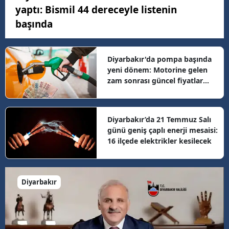
yaptı: Bismil 44 dereceyle listenin
başında
Diyarbakır'da pompa başında
yeni dönem: Motorine gelen
zam sonrası güncel fiyatlar
belli oldu
Diyarbakır’da 21 Temmuz Salı
günü geniş çaplı enerji mesaisi:
16 ilçede elektrikler kesilecek
Diyarbakır