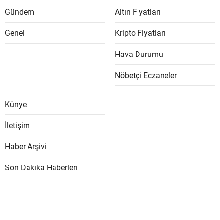
Gündem
Altın Fiyatları
Genel
Kripto Fiyatları
Hava Durumu
Nöbetçi Eczaneler
Künye
İletişim
Haber Arşivi
Son Dakika Haberleri