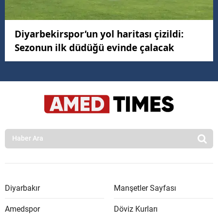
Diyarbekirspor’un yol haritası çizildi:
Sezonun ilk düdüğü evinde çalacak
Diyarbakır
Manşetler Sayfası
Amedspor
Döviz Kurları