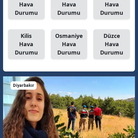
Hava
Hava
Hava
Durumu
Durumu
Durumu
Kilis
Osmaniye
Düzce
Hava
Hava
Hava
Durumu
Durumu
Durumu
Diyarbakır