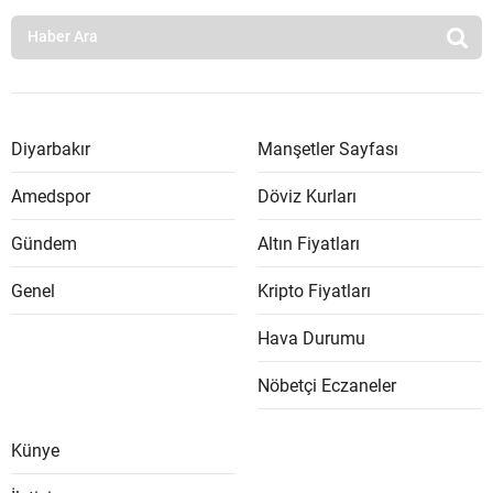
Diyarbakır
Manşetler Sayfası
Amedspor
Döviz Kurları
Gündem
Altın Fiyatları
Genel
Kripto Fiyatları
Hava Durumu
Nöbetçi Eczaneler
Künye