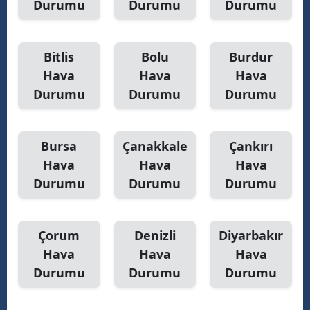
Durumu
Durumu
Durumu
Bitlis
Bolu
Burdur
Hava
Hava
Hava
Durumu
Durumu
Durumu
Bursa
Çanakkale
Çankırı
Hava
Hava
Hava
Durumu
Durumu
Durumu
Çorum
Denizli
Diyarbakır
Hava
Hava
Hava
Durumu
Durumu
Durumu