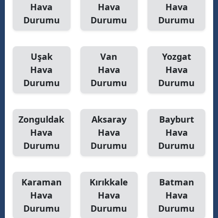
Hava
Hava
Hava
Durumu
Durumu
Durumu
Uşak
Van
Yozgat
Hava
Hava
Hava
Durumu
Durumu
Durumu
Zonguldak
Aksaray
Bayburt
Hava
Hava
Hava
Durumu
Durumu
Durumu
Karaman
Kırıkkale
Batman
Hava
Hava
Hava
Durumu
Durumu
Durumu