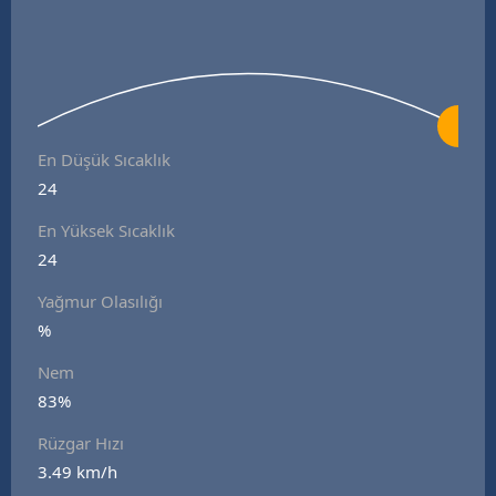
En Düşük Sıcaklık
24
En Yüksek Sıcaklık
24
Yağmur Olasılığı
%
Nem
83%
Rüzgar Hızı
3.49 km/h