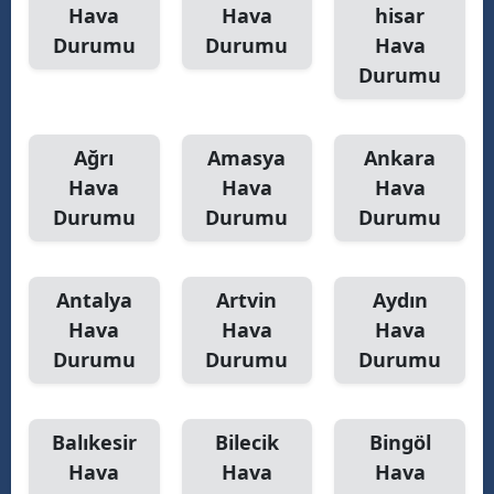
Hava
Hava
hisar
Durumu
Durumu
Hava
Durumu
Ağrı
Amasya
Ankara
Hava
Hava
Hava
Durumu
Durumu
Durumu
Antalya
Artvin
Aydın
Hava
Hava
Hava
Durumu
Durumu
Durumu
Balıkesir
Bilecik
Bingöl
Hava
Hava
Hava