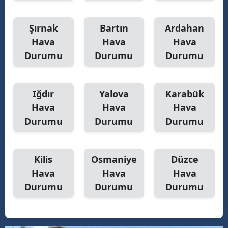
Şırnak
Bartın
Ardahan
Hava
Hava
Hava
Durumu
Durumu
Durumu
Iğdır
Yalova
Karabük
Hava
Hava
Hava
Durumu
Durumu
Durumu
Kilis
Osmaniye
Düzce
Hava
Hava
Hava
Durumu
Durumu
Durumu