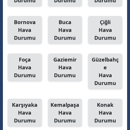
Durumu
Durumu
Durumu
Bornova
Buca
Çiğli
Hava
Hava
Hava
Durumu
Durumu
Durumu
Foça
Gaziemir
Güzelbahç
Hava
Hava
e
Durumu
Durumu
Hava
Durumu
Karşıyaka
Kemalpaşa
Konak
Hava
Hava
Hava
Durumu
Durumu
Durumu