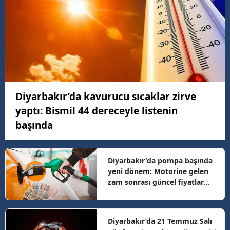
Diyarbakır’da kavurucu sıcaklar zirve
yaptı: Bismil 44 dereceyle listenin
başında
Diyarbakır'da pompa başında
yeni dönem: Motorine gelen
zam sonrası güncel fiyatlar
belli oldu
Diyarbakır’da 21 Temmuz Salı