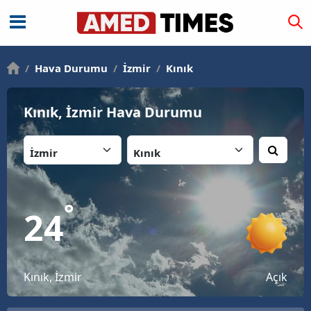
/
Hava Durumu
/
İzmir
/
Kınık
Kınık, İzmir Hava Durumu
İl:
İlçe:
°
24
Kınık, İzmir
Açık