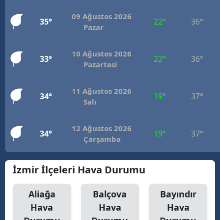
09 Ağustos 2026
35°
22°
36°
Pazar
10 Ağustos 2026
33°
22°
36°
Pazartesi
11 Ağustos 2026
34°
19°
37°
Salı
12 Ağustos 2026
34°
19°
37°
Çarşamba
İzmir İlçeleri Hava Durumu
Aliağa
Balçova
Bayındır
Hava
Hava
Hava