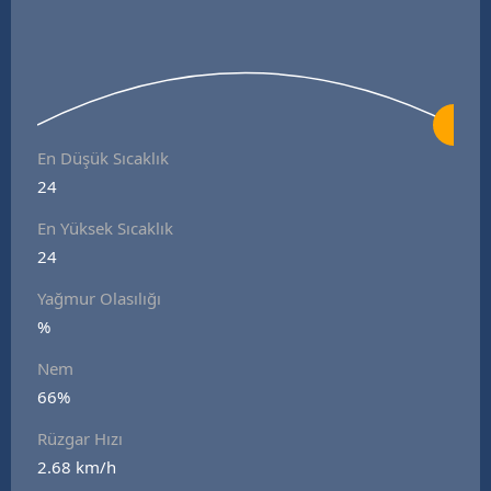
En Düşük Sıcaklık
24
En Yüksek Sıcaklık
24
Yağmur Olasılığı
%
Nem
66%
Rüzgar Hızı
2.68 km/h